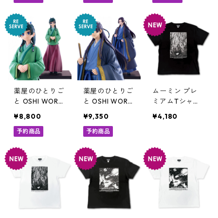
ッパレ
薬屋のひとりご
薬屋のひとりご
ムーミン プレ
と OSHI WORK
と OSHI WORK
ミアムTシャツ
S 猫猫 フィギュ
S 壬氏 フィギュ
彗星 ブラック
¥8,800
¥9,350
¥4,180
ア マオマオ 推
ア ジンシ 推し
ムーミントロー
しワークス
予約商品
ワークス
予約商品
ル 80th 小説TE
E MOOMIN グ
ッズ