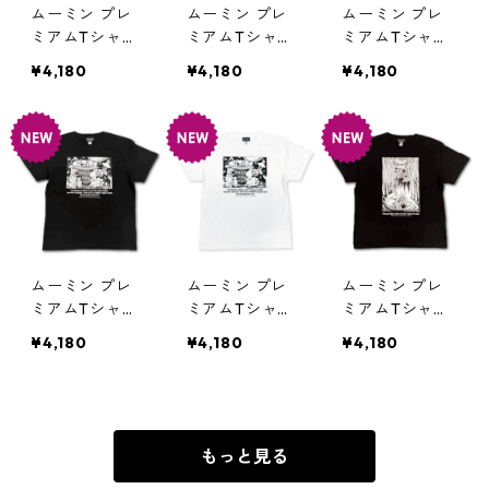
ムーミン プレ
ムーミン プレ
ムーミン プレ
ミアムTシャツ
ミアムTシャツ
ミアムTシャツ
彗星 ホワイト
たのしい ブラ
たのしい ホワ
¥4,180
¥4,180
¥4,180
ムーミントロー
ック 飛行おに 8
イト 飛行おに 8
ル 80th 小説TE
0th 小説TEE M
0th 小説TEE M
E MOOMIN グ
OOMIN グッズ
OOMIN グッズ
ッズ
ムーミン プレ
ムーミン プレ
ムーミン プレ
ミアムTシャツ
ミアムTシャツ
ミアムTシャツ
思い出 ブラッ
思い出 ホワイ
夏祭り ブラッ
¥4,180
¥4,180
¥4,180
ク 海のオーケ
ト 海のオーケ
ク スナフキン&
ストラ号 80th
ストラ号 80th
リトルミイ 80t
小説TEE MOO
小説TEE MOO
h 小説TEE MO
MIN グッズ
MIN グッズ
OMIN グッズ
もっと見る