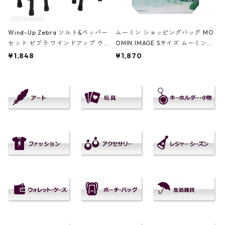
Wind-Up Zebra ソルト&ペッパー
ムーミン ショッピングバッグ MO
セット ゼブラ ワインドアップ ウ
OMIN IMAGE Sサイズ ムーミンイ
ィンドアップ ゼンマイ式 北欧
メージ エコバッグ プルートプロダ
¥1,848
¥1,870
クト 北欧