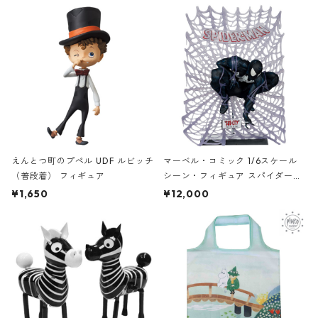
ストーリー
個） スターウォーズ
えんとつ町のプぺル UDF ルビッチ
マーベル・コミック 1/6スケール
（普段着） フィギュア
シーン・フィギュア スパイダーマ
ン ブラックスーツ/プラチナム・エ
¥1,650
¥12,000
ディション（トッド・マクファー
レン/Spider-Man Vol.1 #1） スタ
チュー MARVEL