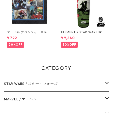
マーベル アベンジャーズ Pow
ELEMENT × STAR WARS 80S
ers Unite 16pcペーパーナプ
BOBA FETT SKATEBOARD D
¥792
¥9,240
キン MARVEL 紙ナプキン Ave
ECK ボバ・フェット スケート
ngers
ボードデッキ エレメント スタ
20%OFF
30%OFF
ー・ウォーズ
CATEGORY
STAR WARS / スター・ウォーズ
ダース・ベイダー
MARVEL / マーベル