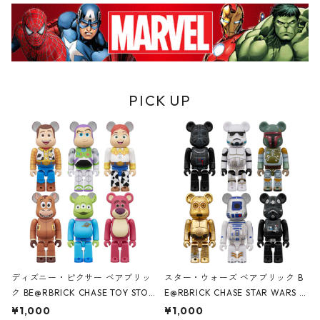
PICK UP
ディズニー・ピクサー ベアブリッ
スター・ウォーズ ベアブリック B
ク BE@RBRICK CHASE TOY STOR
E@RBRICK CHASE STAR WARS C
Y フィギュア 単品（1個） トイ・
ELEBRATION フィギュア 単品（1
¥1,000
¥1,000