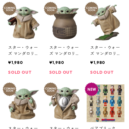
スター・ウォー
スター・ウォー
スター・ウォー
ズ マンダロリ
ズ マンダロリ
ズ マンダロリ
アン UDF GRO
アン UDF GRO
アン UDF GRO
¥1,980
¥1,980
¥1,980
GU Gauntlet フ
GU Hiding in a
GU Balance tr
ィギュア グロ
pot フィギュア
aining フィギュ
SOLD OUT
SOLD OUT
SOLD OUT
ーグー ガント
グローグー 壺
ア グローグー
レット ザ・チ
に隠れる ザ・
バランストレー
ャイルド ベビ
チャイルド ベ
ニング ザ・チ
ーヨーダ
ビーヨーダ
ャイルド ベビ
ーヨーダ
スター・ウォー
スター・ウォー
ベアブリック