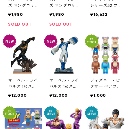
ズ マンダロリ
ズ マンダロリ
シリーズ52 フ
アン UDF GRO
アン UDF GRO
ィギュア 24個
¥1,980
¥1,980
¥16,632
GU Force-stea
GU Beskar フ
入り カートン B
ling more snac
ィギュア グロ
E@RBRICK
SOLD OUT
SOLD OUT
ks フィギュア
ーグー ベスカ
グローグー フ
ー ザ・チャイ
ォース ザ・チ
ルド ベビーヨ
ャイルド ベビ
ーダ
ーヨーダ
マーベル・ライ
マーベル・ライ
ディズニー・ピ
バルズ 1/6スケ
バルズ 1/6スケ
クサー ベアブ
ール シーン・
ール シーン・
リック BE@RBR
¥12,000
¥12,000
¥1,000
フィギュア ブ
フィギュア ミ
ICK CHASE TO
ラックパンサー
スター・ファン
Y STORY フィ
Black Panther
タスティック M
ギュア 単品（1
スタチュー MA
ister Fantastic
個） トイ・ス
RVEL
スタチュー MA
トーリー
RVEL