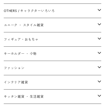
シークエル・トリロジー
ブラックパンサー
白雪姫
ピクサー
ザ・フラッシュ
OTHERS / キャラクターいろいろ
アンソロジー・シリーズ
キャプテン・マーベル
アラジン
ワンダーウーマン
ザ・マペッツ
ユニーク ・ スタイル雑貨
スターウォーズ・アニメ
ドクター・ストレンジ
塔の上のラプンツェル
ジョーカー
ひつじのショーン
北欧・ヨーロッパ雑貨
フィギュア・おもちゃ
スターウォーズ・コラボ
ガーディアンズ・オブ・ギャラクシー
アナと雪の女王
ハーレイ・クイン
ピーナッツ / スヌーピー
アメリカン雑貨
スタチュー ・ フィギュア
キーホルダー ・ 小物
アントマン
プリンセスと魔法のキス
ミッフィー
ホームパーティー・バーベキュー雑貨
ぬいぐるみ ・ プラッシュドール
ステッカー ・ シール
ファッション
X-MEN
ムーラン
セサミストリート
アクセサリー
コインバンク ・ 貯金箱
ストラップ
ウェア
インテリア雑貨
デッド・プール
ズートピア
ルーニー・テューンズ
おもちゃ・パズル
キーホルダー
ポーチ ・ バッグ
ウォールアート
キッチン雑貨 ・ 生活雑貨