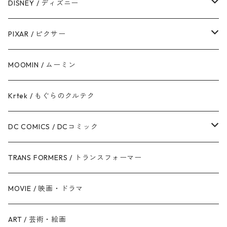
ストームトルーパー
マーベルコミック
DISNEY / ディズニー
ハン・ソロ
アベンジャーズ
ディズニーフレンズ
PIXAR / ピクサー
ドロイド
スパイダーマン
ディズニープリンセス
トイ・ストーリー
MOOMIN / ムーミン
ボバ・フェット / マンダロリアン
アイアンマン
ディズニーヴィランズ
モンスターズ・インク / ユニバーシティ
Krtek / もぐらのクルテク
ジェダイ・オーダー
キャプテン・アメリカ
シンデレラ
カーズ
DC COMICS / DCコミック
銀河帝国 / ダークサイド
マイティ・ソー
美女と野獣
ファインディング・ニモ / ドリー
ジャスティス・リーグ
TRANS FORMERS / トランスフォーマー
反乱同盟軍 / ライトサイド
ハルク
眠れる森の美女
Mr.インクレディブル
バットマン
MOVIE / 映画・ドラマ
スターウォーズ・シリーズ
ブラック・ウィドウ
リトル・マーメイド
アーロと少年
スーパーマン
ART / 芸術・絵画