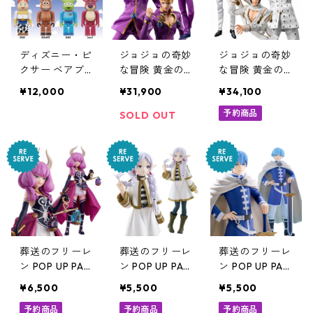
ディズニー・ピ
ジョジョの奇妙
ジョジョの奇妙
クサー ベアブ
な冒険 黄金の
な冒険 黄金の
リック BE@RBR
風 フィグゼロ
風 フィグゼロ
¥12,000
¥31,900
¥34,100
ICK CHASE TO
1/6 ジョルノ・
1/6 ブローノ・
Y STORY フィ
ジョバァーナ
ブチャラティ
予約商品
SOLD OUT
ギュア 12個入
フィギュア ス
フィギュア ス
り ボックス ト
リーゼロ
リーゼロ
イ・ストーリー
葬送のフリーレ
葬送のフリーレ
葬送のフリーレ
ン POP UP PAR
ン POP UP PAR
ン POP UP PAR
ADE アウラ フ
ADE フリーレ
ADE ヒンメル
¥6,500
¥5,500
¥5,500
ィギュア ポッ
ン 三つ編みVer.
フィギュア ポ
パレ
予約商品
フィギュア ポ
予約商品
ッパレ
予約商品