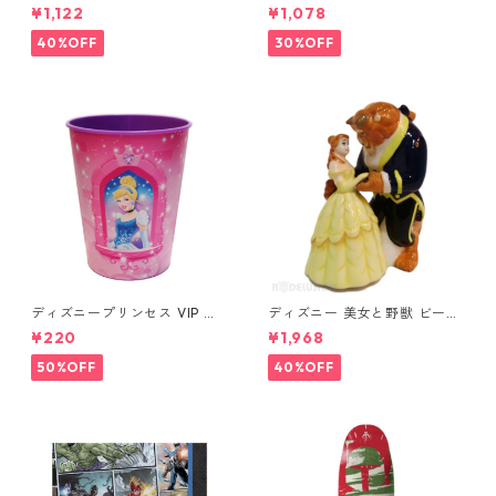
タッドピアス ブラック MARV
タッドピアス シルバー MARV
¥1,122
¥1,078
EL
EL
40%OFF
30%OFF
ディズニープリンセス VIP パ
ディズニー 美女と野獣 ビース
ーティーカップ コップ DISNE
ト&ベル ソルト&ペッパー DIS
¥220
¥1,968
Y
NEY
50%OFF
40%OFF