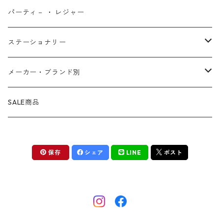
ファンタスティック・フォー
モアナと伝説の海
ベアブリック
コミック・絵本
ワッペン
財布 ・ ウォレット
ポスター ・ デコレーション
キッチングッズ
パーティ－ ・ レジャー
マグカップ ・ グラス ・ タンブラー
ゴーストライダー
ライオンキング
ワンピース
マスコット
アクセサリー
ファブリック
生活雑貨
ステーショナリー
お皿 ・ プレート ・ ボウル
ネックレス
ドアマット
パニッシャー
バンビ
ドラゴンボール
ピンズ ・ ピンバッジ
スニーカー ・ ソックス
キャンドル・ライト
シャープペン・ボールペン
メーカー・ブランド別
カトラリー
ピアス
タオル・バスマット
サノス
ダンボ
呪術廻戦
缶バッジ ・ 缶ケース
ファッション雑貨
ウォータードーム
ペンケース
BB Designs
SALE商品
ランチョン・ナプキン
ブレスレット
マスク
ヴェノム
ピノキオ
ジョジョの奇妙な冒険
専用ケース
オブジェ・小物入れ
ノート・メモ帳
BIOWORLD
ボトルホルダー・オープナー
保存
シェア
LINE
ポスト
指輪
傘
スパイダーグウェン
101匹わんちゃん
ダンダダン
下敷き
BULLYLAND
ソルト&ペッパー
カフス
ギフトバッグ ・ ペーパーバッグ
ドクター・ドゥーム
不思議の国のアリス
推しの子
COMANSI
キッチン雑貨
チャーム
カレンダー