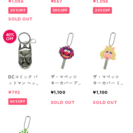
¥1,056
¥567
¥1,056
ィギュア ハル
ンバッジ MARV
MARVEL
ク MARVEL
20%OFF
EL
30%OFF
20%OFF
SOLD OUT
DCコミック バ
ザ・マペッツ
ザ・マペッツ
ットマン ヘッ
キーカバー ア
キーカバー ミ
ドキーリング D
ニマル The MU
ス・ピギー The
¥792
¥1,100
¥1,100
C COMICS
PPETS
MUPPETS
40%OFF
SOLD OUT
SOLD OUT