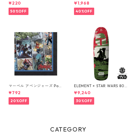
ーティーカップ コップ DISNE
ト&ベル ソルト&ペッパー DIS
¥220
¥1,968
Y
NEY
50%OFF
40%OFF
マーベル アベンジャーズ Pow
ELEMENT × STAR WARS 80S
ers Unite 16pcペーパーナプ
BOBA FETT SKATEBOARD D
¥792
¥9,240
キン MARVEL 紙ナプキン Ave
ECK ボバ・フェット スケート
ngers
ボードデッキ エレメント スタ
20%OFF
30%OFF
ー・ウォーズ
CATEGORY