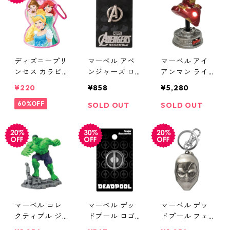
ディズニープリ
マーベル アベ
マーベル アイ
ンセス カラビ
ンジャーズ ロ
アンマン ライ
ナ付ウォーター
ゴラペルピン
トアップバスト
¥220
¥858
¥5,280
ボトル DISNEY
ピンバッジ MA
フィギュア ア
60%OFF
RVEL AVENGER
ベンジャーズ
SOLD OUT
SOLD OUT
S
ペーパーウェイ
ト MARVEL
マーベル コレ
マーベル デッ
マーベル デッ
クティブル ジ
ドプール ロゴ
ドプール フェ
オラマ ミニフ
ラペルピン ピ
イスキーリング