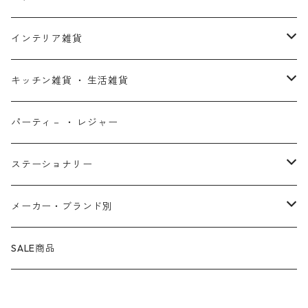
X-MEN
ムーラン
セサミストリート
アクセサリー
コインバンク ・ 貯金箱
ストラップ
ウェア
インテリア雑貨
デッド・プール
ズートピア
ルーニー・テューンズ
おもちゃ・パズル
キーホルダー
ポーチ ・ バッグ
ウォールアート
キッチン雑貨 ・ 生活雑貨
ファンタスティック・フォー
モアナと伝説の海
ベアブリック
コミック・絵本
ワッペン
財布 ・ ウォレット
ポスター ・ デコレーション
キッチングッズ
パーティ－ ・ レジャー
マグカップ ・ グラス ・ タンブラー
ゴーストライダー
ライオンキング
ワンピース
マスコット
アクセサリー
ファブリック
生活雑貨
ステーショナリー
お皿 ・ プレート ・ ボウル
ネックレス
ドアマット
パニッシャー
バンビ
ドラゴンボール
ピンズ ・ ピンバッジ
スニーカー ・ ソックス
キャンドル・ライト
シャープペン・ボールペン
メーカー・ブランド別
カトラリー
ピアス
タオル・バスマット
サノス
ダンボ
呪術廻戦
缶バッジ ・ 缶ケース
ファッション雑貨
ウォータードーム
ペンケース
BB Designs
SALE商品
ランチョン・ナプキン
ブレスレット
マスク
ヴェノム
ピノキオ
ジョジョの奇妙な冒険
専用ケース
オブジェ・小物入れ
ノート・メモ帳
BIOWORLD