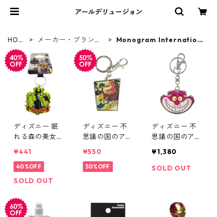
HOM
メーカー・ブランド
Monogram Internation
E
別
al
ディズニー 眠
ディズニー 不
ディズニー 不
れる森の美女
思議の国のアリ
思議の国のアリ
マレフィセント
ス アリス&チェ
ス チェシャ猫
¥441
¥550
¥1,380
ラバーキーホル
シャ猫 キーリ
キーリング DIS
ダー DISNEY
40%OFF
ング DISNEY
50%OFF
NEY
SOLD OUT
SOLD OUT