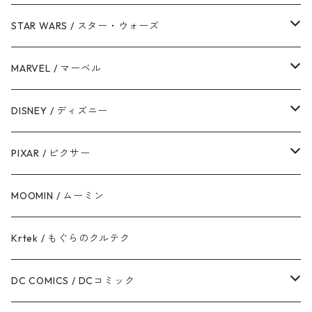
STAR WARS / スター・ウォーズ
ダース・ベイダー
MARVEL / マーベル
ストームトルーパー
マーベルコミック
DISNEY / ディズニー
ハン・ソロ
アベンジャーズ
ディズニーフレンズ
PIXAR / ピクサー
ドロイド
スパイダーマン
ディズニープリンセス
トイ・ストーリー
MOOMIN / ムーミン
ボバ・フェット / マンダロリアン
アイアンマン
ディズニーヴィランズ
モンスターズ・インク / ユニバーシティ
Krtek / もぐらのクルテク
ジェダイ・オーダー
キャプテン・アメリカ
シンデレラ
カーズ
DC COMICS / DCコミック