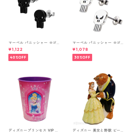
マーベル パニッシャー ロゴス
マーベル パニッシャー ロゴス
タッドピアス ブラック MARV
タッドピアス シルバー MARV
¥1,122
¥1,078
EL
EL
40%OFF
30%OFF
ディズニープリンセス VIP パ
ディズニー 美女と野獣 ビース