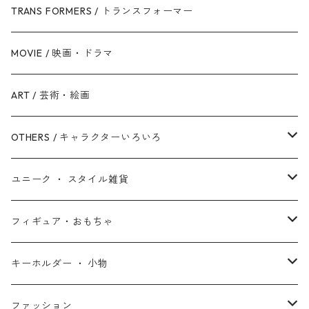
銀河帝国 / ダークサイド
マイティ・ソー
美女と野獣
ファインディング・ニモ / ドリー
ジャスティス・リーグ
TRANS FORMERS / トランスフォーマー
反乱同盟軍 / ライトサイド
ハルク
眠れる森の美女
Mr.インクレディブル
バットマン
MOVIE / 映画・ドラマ
スターウォーズ・シリーズ
ブラック・ウィドウ
リトル・マーメイド
アーロと少年
スーパーマン
ART / 芸術・絵画
シークエル・トリロジー
ブラックパンサー
白雪姫
ピクサー
ザ・フラッシュ
OTHERS / キャラクターいろいろ
アンソロジー・シリーズ
キャプテン・マーベル
アラジン
ワンダーウーマン
ザ・マペッツ
ユニーク ・ スタイル雑貨
スターウォーズ・アニメ
ドクター・ストレンジ
塔の上のラプンツェル
ジョーカー
ひつじのショーン
北欧・ヨーロッパ雑貨
フィギュア・おもちゃ
スターウォーズ・コラボ
ガーディアンズ・オブ・ギャラクシー
アナと雪の女王
ハーレイ・クイン
ピーナッツ / スヌーピー
アメリカン雑貨
スタチュー ・ フィギュア
キーホルダー ・ 小物
アントマン
プリンセスと魔法のキス
ミッフィー
ホームパーティー・バーベキュー雑貨
ぬいぐるみ ・ プラッシュドール
ステッカー ・ シール
ファッション