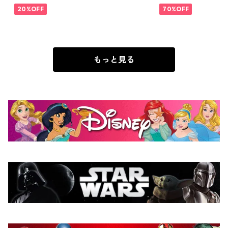
ダーズキーパー
20%OFF
C COMICS
70%OFF
スタチュー 鍵
置き
もっと見る