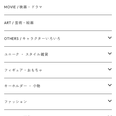
反乱同盟軍 / ライトサイド
ハルク
眠れる森の美女
Mr.インクレディブル
バットマン
MOVIE / 映画・ドラマ
スターウォーズ・シリーズ
ブラック・ウィドウ
リトル・マーメイド
アーロと少年
スーパーマン
ART / 芸術・絵画
シークエル・トリロジー
ブラックパンサー
白雪姫
ピクサー
ザ・フラッシュ
OTHERS / キャラクターいろいろ
アンソロジー・シリーズ
キャプテン・マーベル
アラジン
ワンダーウーマン
ザ・マペッツ
ユニーク ・ スタイル雑貨
スターウォーズ・アニメ
ドクター・ストレンジ
塔の上のラプンツェル
ジョーカー
ひつじのショーン
北欧・ヨーロッパ雑貨
フィギュア・おもちゃ
スターウォーズ・コラボ
ガーディアンズ・オブ・ギャラクシー
アナと雪の女王
ハーレイ・クイン
ピーナッツ / スヌーピー
アメリカン雑貨
スタチュー ・ フィギュア
キーホルダー ・ 小物
アントマン
プリンセスと魔法のキス
ミッフィー
ホームパーティー・バーベキュー雑貨
ぬいぐるみ ・ プラッシュドール
ステッカー ・ シール
ファッション