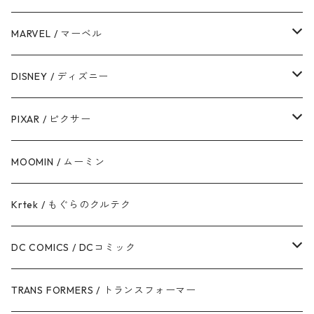
ダース・ベイダー
MARVEL / マーベル
ストームトルーパー
マーベルコミック
DISNEY / ディズニー
ハン・ソロ
アベンジャーズ
ディズニーフレンズ
PIXAR / ピクサー
ドロイド
スパイダーマン
ディズニープリンセス
トイ・ストーリー
MOOMIN / ムーミン
ボバ・フェット / マンダロリアン
アイアンマン
ディズニーヴィランズ
モンスターズ・インク / ユニバーシティ
Krtek / もぐらのクルテク
ジェダイ・オーダー
キャプテン・アメリカ
シンデレラ
カーズ
DC COMICS / DCコミック
銀河帝国 / ダークサイド
マイティ・ソー
美女と野獣
ファインディング・ニモ / ドリー
ジャスティス・リーグ
TRANS FORMERS / トランスフォーマー