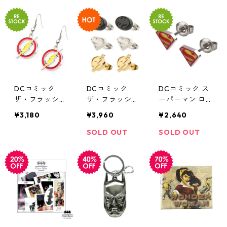
DCコミック
DCコミック
DCコミック ス
ザ・フラッシュ
ザ・フラッシュ
ーパーマン ロ
ロゴ ダングル
ロゴピアスセッ
ゴスタッドピア
¥3,180
¥3,960
¥2,640
ピアス DC CO
ト バットマン
ス DC COMICS
MICS
スーパーマン D
SOLD OUT
SOLD OUT
C COMICS