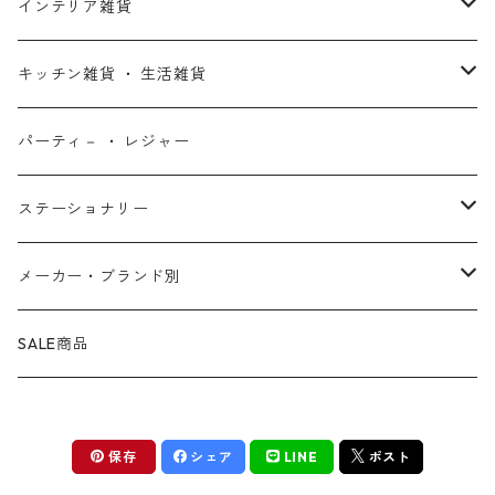
X-MEN
ムーラン
セサミストリート
アクセサリー
コインバンク ・ 貯金箱
ストラップ
ウェア
インテリア雑貨
デッド・プール
ズートピア
ルーニー・テューンズ
おもちゃ・パズル
キーホルダー
ポーチ ・ バッグ
ウォールアート
キッチン雑貨 ・ 生活雑貨
ファンタスティック・フォー
モアナと伝説の海
ベアブリック
コミック・絵本
ワッペン
財布 ・ ウォレット
ポスター ・ デコレーション
キッチングッズ
パーティ－ ・ レジャー
マグカップ ・ グラス ・ タンブラー
ゴーストライダー
ライオンキング
ワンピース
マスコット
アクセサリー
ファブリック
生活雑貨
ステーショナリー
お皿 ・ プレート ・ ボウル
ネックレス
ドアマット
パニッシャー
バンビ
ドラゴンボール
ピンズ ・ ピンバッジ
スニーカー ・ ソックス
キャンドル・ライト
シャープペン・ボールペン
メーカー・ブランド別
カトラリー
ピアス
タオル・バスマット
サノス
ダンボ
呪術廻戦
缶バッジ ・ 缶ケース
ファッション雑貨
ウォータードーム
ペンケース
BB Designs
SALE商品
ランチョン・ナプキン
ブレスレット
マスク
ヴェノム
ピノキオ
ジョジョの奇妙な冒険
専用ケース
オブジェ・小物入れ
ノート・メモ帳
BIOWORLD
ボトルホルダー・オープナー
保存
シェア
LINE
ポスト
指輪
傘
スパイダーグウェン
101匹わんちゃん
ダンダダン
下敷き
BULLYLAND