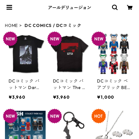
HOME
DC COMICS / DCコミック
DCコミック バ
DCコミック バ
DCコミック ベ
ットマン Dark
ットマン The B
アブリック BE
Batman Tシャ
atman Red Car
@RBRICK CHAS
¥3,960
¥3,960
¥1,000
ツ ブラック DC
Tシャツ ブラッ
E BATMAN HUS
COMICS アパレ
ク/レッド DC C
H #1 フィギュ
ル グッズ
OMICS アパレ
ア 単品（1個）
ル グッズ
DC COMICS