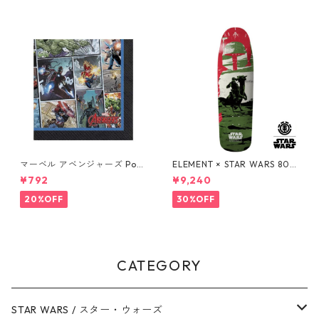
マーベル アベンジャーズ Pow
ELEMENT × STAR WARS 80S
ers Unite 16pcペーパーナプ
BOBA FETT SKATEBOARD D
¥792
¥9,240
キン MARVEL 紙ナプキン Ave
ECK ボバ・フェット スケート
ngers
ボードデッキ エレメント スタ
20%OFF
30%OFF
ー・ウォーズ
CATEGORY
STAR WARS / スター・ウォーズ