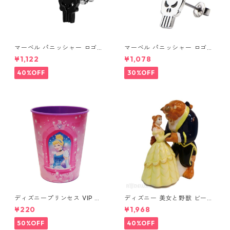
マーベル パニッシャー ロゴス
マーベル パニッシャー ロゴス
タッドピアス ブラック MARV
タッドピアス シルバー MARV
¥1,122
¥1,078
EL
EL
40%OFF
30%OFF
ディズニープリンセス VIP パ
ディズニー 美女と野獣 ビース
ーティーカップ コップ DISNE
ト&ベル ソルト&ペッパー DIS
¥220
¥1,968
Y
NEY
50%OFF
40%OFF