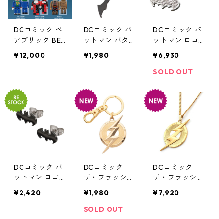
DCコミック ベ
DCコミック バ
DCコミック バ
アブリック BE
ットマン バタ
ットマン ロゴ
@RBRICK CHAS
ラング ロゴ キ
ネックレス&ピ
¥12,000
¥1,980
¥6,930
E BATMAN HUS
ーリング DC C
アスセット DC
H #1 フィギュ
OMICS キーホ
COMICS
SOLD OUT
ア 12個入り ボ
ルダー
ックス DC CO
MICS
DCコミック バ
DCコミック
DCコミック
ットマン ロゴ
ザ・フラッシュ
ザ・フラッシュ
ピアス ブラッ
ロゴ キーリン
ロゴ ネックレ
¥2,420
¥1,980
¥7,920
ク DC COMICS
グ DC COMICS
ス DC COMICS
キーホルダー
SOLD OUT