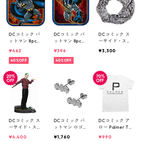
DCコミック バ
DCコミック バ
DCコミック ス
ットマン 8pcペ
ットマン 8pcペ
ーサイド・スク
ーパープレート
ーパープレート
ワッド ジョー
¥462
¥396
¥3,300
Lサイズ DC CO
Sサイズ DC CO
カー スヌード
MICS
40%OFF
MICS
40%OFF
DC COMICS ス
カーフ
DCコミック ス
DCコミック バ
DCコミック ア
ーサイド・スク
ットマン ロゴ
ロー Palmer Te
ワッド ジョー
ピアス シルバ
chnologies Tシ
¥4,400
¥1,760
¥990
カー ファイン
ー DC COMICS
ャツ ARROW D