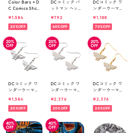
Color Bars × D
DCコミック バ
DCコミック ワ
C Comics Stick
ットマン ヘッ
ンダーウーマン
er Pack ステッ
ドキーリング D
マイティウォレ
¥1,584
¥792
¥1,188
カーパック DC
C COMICS
ット 財布 プレ
コミックス カ
20%OFF
40%OFF
ビュー限定 DC
70%OFF
ラーバー
COMICS
DCコミック ワ
DCコミック ワ
DCコミック ワ
ンダーウーマン
ンダーウーマン
ンダーウーマン
ステンレス製
ステンレス製
ゴールドメッキ
¥1,584
¥2,376
¥2,376
ダングルピアス
ダングルピアス
ダングルピアス
DC COMICS
20%OFF
CZ DC COMIC
20%OFF
CZ DC COMIC
20%OFF
S
S