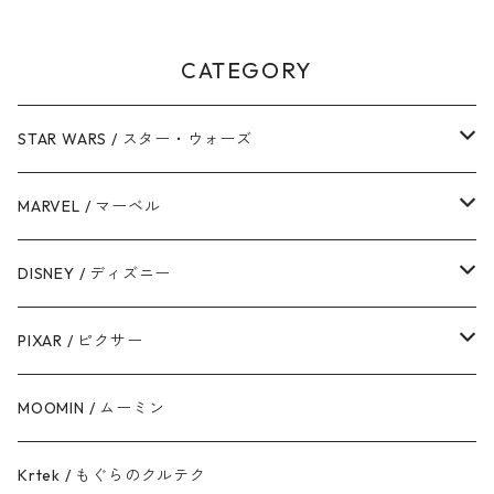
CATEGORY
STAR WARS / スター・ウォーズ
ダース・ベイダー
MARVEL / マーベル
ストームトルーパー
マーベルコミック
DISNEY / ディズニー
ハン・ソロ
アベンジャーズ
ディズニーフレンズ
PIXAR / ピクサー
ドロイド
スパイダーマン
ディズニープリンセス
トイ・ストーリー
MOOMIN / ムーミン
ボバ・フェット / マンダロリアン
アイアンマン
ディズニーヴィランズ
モンスターズ・インク / ユニバーシティ
Krtek / もぐらのクルテク