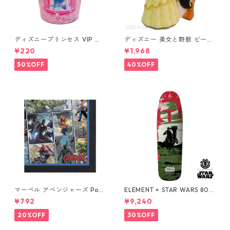
ディズニープリンセス VIP パ
ディズニー 美女と野獣 ビース
ーティーカップ コップ DISNE
ト&ベル ソルト&ペッパー DIS
¥220
¥1,968
Y
NEY
50%OFF
40%OFF
マーベル アベンジャーズ Pow
ELEMENT × STAR WARS 80S
ers Unite 16pcペーパーナプ
BOBA FETT SKATEBOARD D
¥792
¥9,240
キン MARVEL 紙ナプキン Ave
ECK ボバ・フェット スケート
ngers
ボードデッキ エレメント スタ
20%OFF
30%OFF
ー・ウォーズ