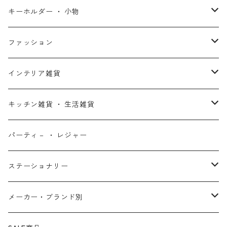
スターウォーズ・コラボ
ガーディアンズ・オブ・ギャラクシー
アナと雪の女王
ハーレイ・クイン
ピーナッツ / スヌーピー
アメリカン雑貨
スタチュー ・ フィギュア
キーホルダー ・ 小物
アントマン
プリンセスと魔法のキス
ミッフィー
ホームパーティー・バーベキュー雑貨
ぬいぐるみ ・ プラッシュドール
ステッカー ・ シール
ファッション
X-MEN
ムーラン
セサミストリート
アクセサリー
コインバンク ・ 貯金箱
ストラップ
ウェア
インテリア雑貨
デッド・プール
ズートピア
ルーニー・テューンズ
おもちゃ・パズル
キーホルダー
ポーチ ・ バッグ
ウォールアート
キッチン雑貨 ・ 生活雑貨
ファンタスティック・フォー
モアナと伝説の海
ベアブリック
コミック・絵本
ワッペン
財布 ・ ウォレット
ポスター ・ デコレーション
キッチングッズ
パーティ－ ・ レジャー
マグカップ ・ グラス ・ タンブラー
ゴーストライダー
ライオンキング
ワンピース
マスコット
アクセサリー
ファブリック
生活雑貨
ステーショナリー
お皿 ・ プレート ・ ボウル
ネックレス
ドアマット
パニッシャー
バンビ
ドラゴンボール
ピンズ ・ ピンバッジ
スニーカー ・ ソックス
キャンドル・ライト
シャープペン・ボールペン
メーカー・ブランド別
カトラリー
ピアス
タオル・バスマット