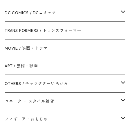
ジェダイ・オーダー
キャプテン・アメリカ
シンデレラ
カーズ
DC COMICS / DCコミック
銀河帝国 / ダークサイド
マイティ・ソー
美女と野獣
ファインディング・ニモ / ドリー
ジャスティス・リーグ
TRANS FORMERS / トランスフォーマー
反乱同盟軍 / ライトサイド
ハルク
眠れる森の美女
Mr.インクレディブル
バットマン
MOVIE / 映画・ドラマ
スターウォーズ・シリーズ
ブラック・ウィドウ
リトル・マーメイド
アーロと少年
スーパーマン
ART / 芸術・絵画
シークエル・トリロジー
ブラックパンサー
白雪姫
ピクサー
ザ・フラッシュ
OTHERS / キャラクターいろいろ
アンソロジー・シリーズ
キャプテン・マーベル
アラジン
ワンダーウーマン
ザ・マペッツ
ユニーク ・ スタイル雑貨
スターウォーズ・アニメ
ドクター・ストレンジ
塔の上のラプンツェル
ジョーカー
ひつじのショーン
北欧・ヨーロッパ雑貨
フィギュア・おもちゃ