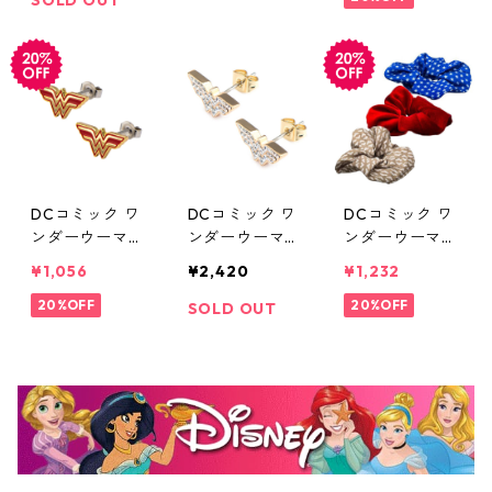
C COMICS
C COMICS
DCコミック ワ
DCコミック ワ
DCコミック ワ
ンダーウーマン
ンダーウーマン
ンダーウーマン
ロゴスタッドピ
ステンレス ゴ
ヘア シュシュ
¥1,056
¥2,420
¥1,232
アス DC COMI
ールド ロゴCZ
スクランチセッ
CS
20%OFF
ピアス DC CO
ト DC COMICS
20%OFF
SOLD OUT
MICS