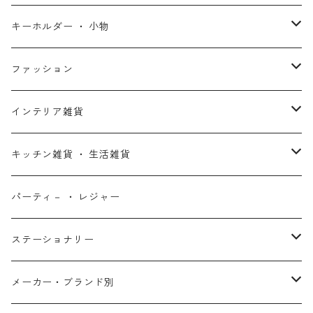
スターウォーズ・コラボ
ガーディアンズ・オブ・ギャラクシー
アナと雪の女王
ハーレイ・クイン
ピーナッツ / スヌーピー
アメリカン雑貨
スタチュー ・ フィギュア
キーホルダー ・ 小物
アントマン
プリンセスと魔法のキス
ミッフィー
ホームパーティー・バーベキュー雑貨
ぬいぐるみ ・ プラッシュドール
ステッカー ・ シール
ファッション
X-MEN
ムーラン
セサミストリート
アクセサリー
コインバンク ・ 貯金箱
ストラップ
ウェア
インテリア雑貨
デッド・プール
ズートピア
ルーニー・テューンズ
おもちゃ・パズル
キーホルダー
ポーチ ・ バッグ
ウォールアート
キッチン雑貨 ・ 生活雑貨
ファンタスティック・フォー
モアナと伝説の海
ベアブリック
コミック・絵本
ワッペン
財布 ・ ウォレット
ポスター ・ デコレーション
キッチングッズ
パーティ－ ・ レジャー
マグカップ ・ グラス ・ タンブラー
ゴーストライダー
ライオンキング
ワンピース
マスコット
アクセサリー
ファブリック
生活雑貨
ステーショナリー
お皿 ・ プレート ・ ボウル
ネックレス
ドアマット
パニッシャー
バンビ
ドラゴンボール
ピンズ ・ ピンバッジ
スニーカー ・ ソックス
キャンドル・ライト
シャープペン・ボールペン
メーカー・ブランド別