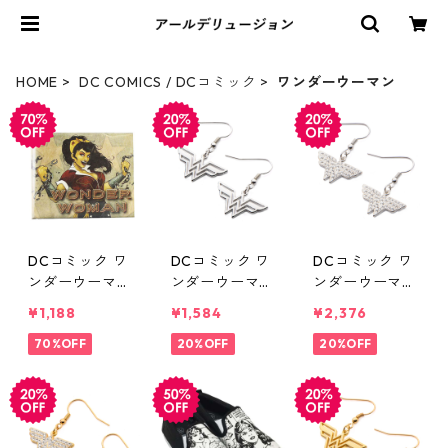
HOME
DC COMICS / DCコミック
ワンダーウーマン
DCコミック ワ
DCコミック ワ
DCコミック ワ
ンダーウーマン
ンダーウーマン
ンダーウーマン
マイティウォレ
ステンレス製
ステンレス製
¥1,188
¥1,584
¥2,376
ット 財布 プレ
ダングルピアス
ダングルピアス
ビュー限定 DC
70%OFF
DC COMICS
20%OFF
CZ DC COMIC
20%OFF
COMICS
S