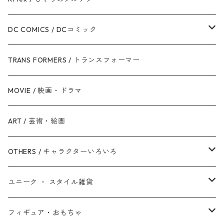
ジェダイ・オーダー
キャプテン・アメリカ
シンデレラ
カーズ
DC COMICS / DCコミック
銀河帝国 / ダークサイド
マイティ・ソー
美女と野獣
ファインディング・ニモ / ドリー
ジャスティス・リーグ
TRANS FORMERS / トランスフォーマー
反乱同盟軍 / ライトサイド
ハルク
眠れる森の美女
Mr.インクレディブル
バットマン
MOVIE / 映画・ドラマ
スターウォーズ・シリーズ
ブラック・ウィドウ
リトル・マーメイド
アーロと少年
スーパーマン
ART / 芸術・絵画
シークエル・トリロジー
ブラックパンサー
白雪姫
ピクサー
ザ・フラッシュ
OTHERS / キャラクターいろいろ
アンソロジー・シリーズ
キャプテン・マーベル
アラジン
ワンダーウーマン
ザ・マペッツ
ユニーク ・ スタイル雑貨
スターウォーズ・アニメ
ドクター・ストレンジ
塔の上のラプンツェル
ジョーカー
ひつじのショーン
北欧・ヨーロッパ雑貨
フィギュア・おもちゃ