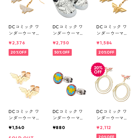
DCコミック ワ
DCコミック ワ
DCコミック ワ
ンダーウーマン
ンダーウーマン
ンダーウーマン
ゴールドメッキ
スリップオン
ゴールドメッキ
¥2,376
¥2,750
¥1,584
ダングルピアス
スリッポン DC
ダングルピアス
CZ DC COMIC
20%OFF
COMICS
50%OFF
DC COMICS
20%OFF
S
DCコミック ワ
DCコミック ワ
DCコミック ワ
ンダーウーマン
ンダーウーマン
ンダーウーマン
ステンレス ゴ
ラウンドロゴピ
ラッソ ロゴ ダ
¥1,540
¥880
¥2,112
ールド ロゴス
アス DC COMI
ングルピアス
タッドピアス D
CS
真実の投げ縄 D
20%OFF
SOLD OUT