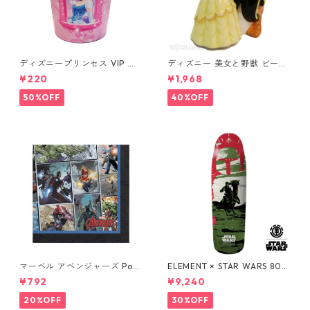
ディズニープリンセス VIP パ
ディズニー 美女と野獣 ビース
ーティーカップ コップ DISNE
ト&ベル ソルト&ペッパー DIS
¥220
¥1,968
Y
NEY
50%OFF
40%OFF
マーベル アベンジャーズ Pow
ELEMENT × STAR WARS 80S
ers Unite 16pcペーパーナプ
BOBA FETT SKATEBOARD D
¥792
¥9,240
キン MARVEL 紙ナプキン Ave
ECK ボバ・フェット スケート
ngers
ボードデッキ エレメント スタ
20%OFF
30%OFF
ー・ウォーズ