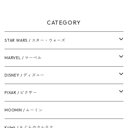
CATEGORY
STAR WARS / スター・ウォーズ
ダース・ベイダー
MARVEL / マーベル
ストームトルーパー
マーベルコミック
DISNEY / ディズニー
ハン・ソロ
アベンジャーズ
ディズニーフレンズ
PIXAR / ピクサー
ドロイド
スパイダーマン
ディズニープリンセス
トイ・ストーリー
MOOMIN / ムーミン
ボバ・フェット / マンダロリアン
アイアンマン
ディズニーヴィランズ
モンスターズ・インク / ユニバーシティ
Krtek / もぐらのクルテク