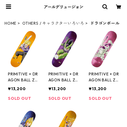
HOME
OTHERS / キャラクターいろいろ
ドラゴンボール
PRIMITIVE × DR
PRIMITIVE × DR
PRIMITIVE × DR
AGON BALL Z
AGON BALL Z
AGON BALL Z
SUPER SAIYAN
PERFECT CELL
FRIEZA CARLO
¥13,200
¥13,200
¥13,200
TRUNKS DIEGO
NICK TUCKER
S RIBEIRO DEC
NAJERA DECK
DECK セル ス
K フリーザ スケ
SOLD OUT
SOLD OUT
SOLD OUT
トランクス ス
ケートボードデ
ートボードデッ
ケートボードデ
ッキ プリミテ
キ プリミティ
ッキ プリミテ
ィブ ドラゴン
ブ ドラゴンボ
ィブ ドラゴン
ボールZ
ールZ