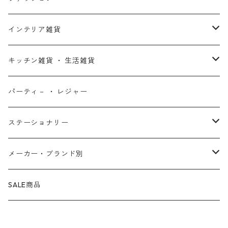
X-MEN
ムーラン
セサミストリート
アクセサリー
コインバンク ・ 貯金箱
ストラップ
ウェア
インテリア雑貨
デッド・プール
ズートピア
ルーニー・テューンズ
おもちゃ・パズル
キーホルダー
ポーチ ・ バッグ
ウォールアート
キッチン雑貨 ・ 生活雑貨
ファンタスティック・フォー
モアナと伝説の海
ベアブリック
コミック・絵本
ワッペン
財布 ・ ウォレット
ポスター ・ デコレーション
キッチングッズ
パーティ－ ・ レジャー
マグカップ ・ グラス ・ タンブラー
ゴーストライダー
ライオンキング
ワンピース
マスコット
アクセサリー
ファブリック
生活雑貨
ステーショナリー
お皿 ・ プレート ・ ボウル
ネックレス
ドアマット
パニッシャー
バンビ
ドラゴンボール
ピンズ ・ ピンバッジ
スニーカー ・ ソックス
キャンドル・ライト
シャープペン・ボールペン
メーカー・ブランド別
カトラリー
ピアス
タオル・バスマット
サノス
ダンボ
呪術廻戦
缶バッジ ・ 缶ケース
ファッション雑貨
ウォータードーム
ペンケース
BB Designs
SALE商品
ランチョン・ナプキン
ブレスレット
マスク
ヴェノム
ピノキオ
ジョジョの奇妙な冒険
専用ケース
オブジェ・小物入れ
ノート・メモ帳
BIOWORLD