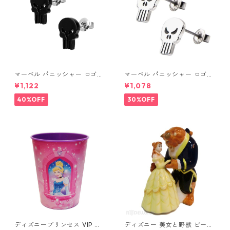
マーベル パニッシャー ロゴス
マーベル パニッシャー ロゴス
タッドピアス ブラック MARV
タッドピアス シルバー MARV
¥1,122
¥1,078
EL
EL
40%OFF
30%OFF
ディズニープリンセス VIP パ
ディズニー 美女と野獣 ビース