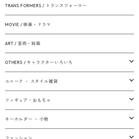
銀河帝国 / ダークサイド
マイティ・ソー
美女と野獣
ファインディング・ニモ / ドリー
ジャスティス・リーグ
TRANS FORMERS / トランスフォーマー
反乱同盟軍 / ライトサイド
ハルク
眠れる森の美女
Mr.インクレディブル
バットマン
MOVIE / 映画・ドラマ
スターウォーズ・シリーズ
ブラック・ウィドウ
リトル・マーメイド
アーロと少年
スーパーマン
ART / 芸術・絵画
シークエル・トリロジー
ブラックパンサー
白雪姫
ピクサー
ザ・フラッシュ
OTHERS / キャラクターいろいろ
アンソロジー・シリーズ
キャプテン・マーベル
アラジン
ワンダーウーマン
ザ・マペッツ
ユニーク ・ スタイル雑貨
スターウォーズ・アニメ
ドクター・ストレンジ
塔の上のラプンツェル
ジョーカー
ひつじのショーン
北欧・ヨーロッパ雑貨
フィギュア・おもちゃ
スターウォーズ・コラボ
ガーディアンズ・オブ・ギャラクシー
アナと雪の女王
ハーレイ・クイン
ピーナッツ / スヌーピー
アメリカン雑貨
スタチュー ・ フィギュア
キーホルダー ・ 小物
アントマン
プリンセスと魔法のキス
ミッフィー
ホームパーティー・バーベキュー雑貨
ぬいぐるみ ・ プラッシュドール
ステッカー ・ シール
ファッション