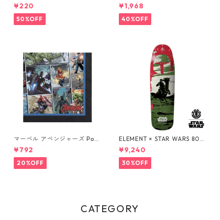
ーティーカップ コップ DISNE
ト&ベル ソルト&ペッパー DIS
¥220
¥1,968
Y
NEY
50%OFF
40%OFF
マーベル アベンジャーズ Pow
ELEMENT × STAR WARS 80S
ers Unite 16pcペーパーナプ
BOBA FETT SKATEBOARD D
¥792
¥9,240
キン MARVEL 紙ナプキン Ave
ECK ボバ・フェット スケート
ngers
ボードデッキ エレメント スタ
20%OFF
30%OFF
ー・ウォーズ
CATEGORY