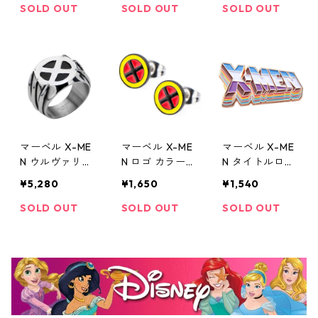
ト ネックレス
VEL
SOLD OUT
SOLD OUT
SOLD OUT
MARVEL
マーベル X-ME
マーベル X-ME
マーベル X-ME
N ウルヴァリン
N ロゴ カラース
N タイトルロゴ
リング 指輪 MA
タッドピアス M
80周年記念 ラ
¥5,280
¥1,650
¥1,540
RVEL
ARVEL
ペルピン MARV
EL
SOLD OUT
SOLD OUT
SOLD OUT