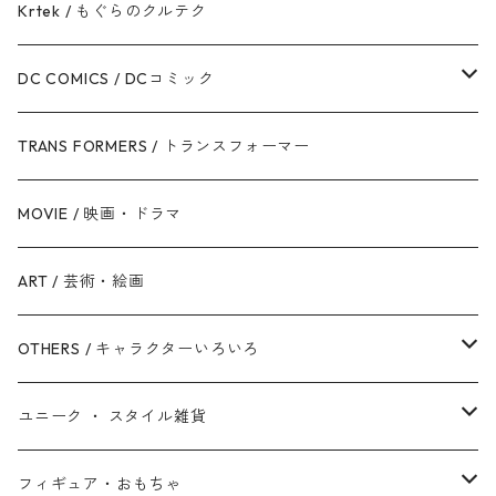
ボバ・フェット / マンダロリアン
アイアンマン
ディズニーヴィランズ
モンスターズ・インク / ユニバーシティ
Krtek / もぐらのクルテク
ジェダイ・オーダー
キャプテン・アメリカ
シンデレラ
カーズ
DC COMICS / DCコミック
銀河帝国 / ダークサイド
マイティ・ソー
美女と野獣
ファインディング・ニモ / ドリー
ジャスティス・リーグ
TRANS FORMERS / トランスフォーマー
反乱同盟軍 / ライトサイド
ハルク
眠れる森の美女
Mr.インクレディブル
バットマン
MOVIE / 映画・ドラマ
スターウォーズ・シリーズ
ブラック・ウィドウ
リトル・マーメイド
アーロと少年
スーパーマン
ART / 芸術・絵画
シークエル・トリロジー
ブラックパンサー
白雪姫
ピクサー
ザ・フラッシュ
OTHERS / キャラクターいろいろ
アンソロジー・シリーズ
キャプテン・マーベル
アラジン
ワンダーウーマン
ザ・マペッツ
ユニーク ・ スタイル雑貨
スターウォーズ・アニメ
ドクター・ストレンジ
塔の上のラプンツェル
ジョーカー
ひつじのショーン
北欧・ヨーロッパ雑貨
フィギュア・おもちゃ