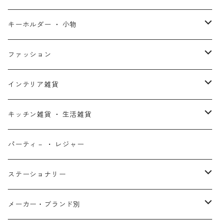
スターウォーズ・コラボ
ガーディアンズ・オブ・ギャラクシー
アナと雪の女王
ハーレイ・クイン
ピーナッツ / スヌーピー
アメリカン雑貨
スタチュー ・ フィギュア
キーホルダー ・ 小物
アントマン
プリンセスと魔法のキス
ミッフィー
ホームパーティー・バーベキュー雑貨
ぬいぐるみ ・ プラッシュドール
ステッカー ・ シール
ファッション
X-MEN
ムーラン
セサミストリート
アクセサリー
コインバンク ・ 貯金箱
ストラップ
ウェア
インテリア雑貨
デッド・プール
ズートピア
ルーニー・テューンズ
おもちゃ・パズル
キーホルダー
ポーチ ・ バッグ
ウォールアート
キッチン雑貨 ・ 生活雑貨
ファンタスティック・フォー
モアナと伝説の海
ベアブリック
コミック・絵本
ワッペン
財布 ・ ウォレット
ポスター ・ デコレーション
キッチングッズ
パーティ－ ・ レジャー
マグカップ ・ グラス ・ タンブラー
ゴーストライダー
ライオンキング
ワンピース
マスコット
アクセサリー
ファブリック
生活雑貨
ステーショナリー
お皿 ・ プレート ・ ボウル
ネックレス
ドアマット
パニッシャー
バンビ
ドラゴンボール
ピンズ ・ ピンバッジ
スニーカー ・ ソックス
キャンドル・ライト
シャープペン・ボールペン
メーカー・ブランド別