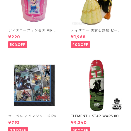
ディズニープリンセス VIP パ
ディズニー 美女と野獣 ビース
ーティーカップ コップ DISNE
ト&ベル ソルト&ペッパー DIS
¥220
¥1,968
Y
NEY
50%OFF
40%OFF
マーベル アベンジャーズ Pow
ELEMENT × STAR WARS 80S
ers Unite 16pcペーパーナプ
BOBA FETT SKATEBOARD D
¥792
¥9,240
キン MARVEL 紙ナプキン Ave
ECK ボバ・フェット スケート
ngers
ボードデッキ エレメント スタ
20%OFF
30%OFF