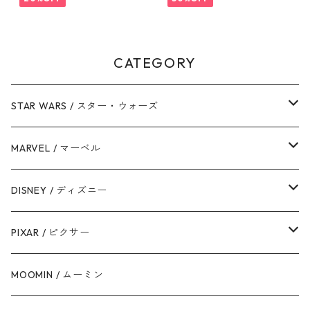
ー・ウォーズ
CATEGORY
STAR WARS / スター・ウォーズ
ダース・ベイダー
MARVEL / マーベル
ストームトルーパー
マーベルコミック
DISNEY / ディズニー
ハン・ソロ
アベンジャーズ
ディズニーフレンズ
PIXAR / ピクサー
ドロイド
スパイダーマン
ディズニープリンセス
トイ・ストーリー
MOOMIN / ムーミン