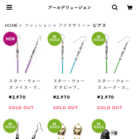
HOME
ファッション
アクセサリー
ピアス
スター・ウォー
スター・ウォー
スター・ウォー
ズ メイス・ウ
ズ オビ＝ワ
ズ ルーク・ス
ィンドゥ ライ
ン・ケノービ
カイウォーカー
¥2,970
¥2,970
¥2,970
トセーバー ダ
ライトセーバー
ライトセーバー
ングル ピアス S
ダングル ピア
ダングル ピア
SOLD OUT
SOLD OUT
SOLD OUT
TAR WARS ジェ
ス STAR WARS
ス STAR WARS
ダイ
ライトサイド
ジェダイ