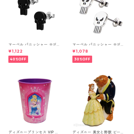
マーベル パニッシャー ロゴス
マーベル パニッシャー ロゴス
タッドピアス ブラック MARV
タッドピアス シルバー MARV
¥1,122
¥1,078
EL
EL
40%OFF
30%OFF
ディズニープリンセス VIP パ
ディズニー 美女と野獣 ビース