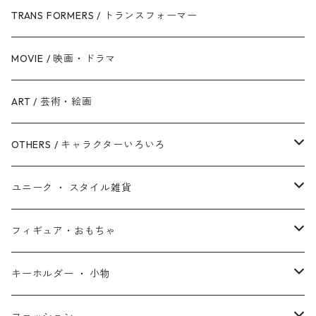
銀河帝国 / ダークサイド
マイティ・ソー
美女と野獣
ファインディング・ニモ / ドリー
ジャスティス・リーグ
TRANS FORMERS / トランスフォーマー
反乱同盟軍 / ライトサイド
ハルク
眠れる森の美女
Mr.インクレディブル
バットマン
MOVIE / 映画・ドラマ
スターウォーズ・シリーズ
ブラック・ウィドウ
リトル・マーメイド
アーロと少年
スーパーマン
ART / 芸術・絵画
シークエル・トリロジー
ブラックパンサー
白雪姫
ピクサー
ザ・フラッシュ
OTHERS / キャラクターいろいろ
アンソロジー・シリーズ
キャプテン・マーベル
アラジン
ワンダーウーマン
ザ・マペッツ
ユニーク ・ スタイル雑貨
スターウォーズ・アニメ
ドクター・ストレンジ
塔の上のラプンツェル
ジョーカー
ひつじのショーン
北欧・ヨーロッパ雑貨
フィギュア・おもちゃ
スターウォーズ・コラボ
ガーディアンズ・オブ・ギャラクシー
アナと雪の女王
ハーレイ・クイン
ピーナッツ / スヌーピー
アメリカン雑貨
スタチュー ・ フィギュア
キーホルダー ・ 小物