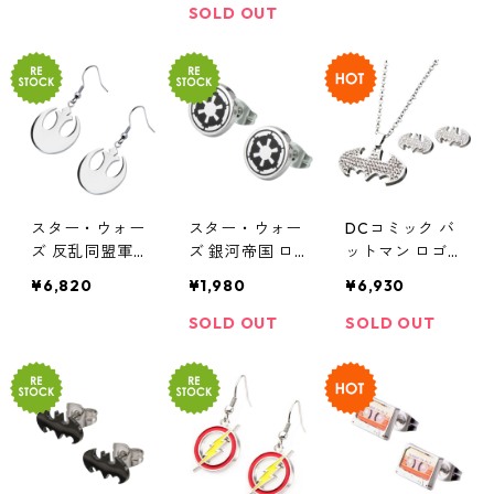
グルピアス シ
＆ピアスセット
ローズゴールド
SOLD OUT
ルバー STAR W
STAR WARS ラ
STAR WARS ラ
ARS
イトサイド
イトサイド
スター・ウォー
スター・ウォー
DCコミック バ
ズ 反乱同盟軍
ズ 銀河帝国 ロ
ットマン ロゴ
シンボルロゴ
ゴピアス STAR
ネックレス&ピ
¥6,820
¥1,980
¥6,930
ダングルピアス
WARS ダークサ
アスセット DC
シルバー STAR
イド
COMICS
SOLD OUT
SOLD OUT
WARS ライトサ
イド