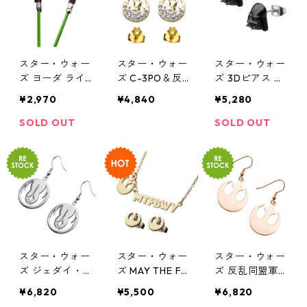
スター・ウォー
スター・ウォー
スター・ウォー
ズ ヨーダ ライ
ズ C-3PO＆反
ズ 3Dピアス ダ
トセーバー ダ
乱同盟軍ロゴ
ース・ベイダー
¥2,970
¥4,840
¥5,280
ングル ピアス S
スタッドピアス
STAR WARS
TAR WARS ジェ
セット STAR W
SOLD OUT
SOLD OUT
ダイ
ARS ライトサイ
ド
スター・ウォー
スター・ウォー
スター・ウォー
ズ ジェダイ・
ズ MAY THE FO
ズ 反乱同盟軍
オーダー シン
RCE BE WITH Y
シンボルロゴ
¥6,820
¥5,500
¥6,820
ボルロゴ ダン
OU ネックレス
ダングルピアス