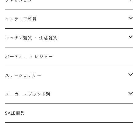
アントマン
プリンセスと魔法のキス
ミッフィー
ホームパーティー・バーベキュー雑貨
ぬいぐるみ ・ プラッシュドール
ステッカー ・ シール
ファッション
X-MEN
ムーラン
セサミストリート
アクセサリー
コインバンク ・ 貯金箱
ストラップ
ウェア
インテリア雑貨
デッド・プール
ズートピア
ルーニー・テューンズ
おもちゃ・パズル
キーホルダー
ポーチ ・ バッグ
ウォールアート
キッチン雑貨 ・ 生活雑貨
ファンタスティック・フォー
モアナと伝説の海
ベアブリック
コミック・絵本
ワッペン
財布 ・ ウォレット
ポスター ・ デコレーション
キッチングッズ
パーティ－ ・ レジャー
マグカップ ・ グラス ・ タンブラー
ゴーストライダー
ライオンキング
ワンピース
マスコット
アクセサリー
ファブリック
生活雑貨
ステーショナリー
お皿 ・ プレート ・ ボウル
ネックレス
ドアマット
パニッシャー
バンビ
ドラゴンボール
ピンズ ・ ピンバッジ
スニーカー ・ ソックス
キャンドル・ライト
シャープペン・ボールペン
メーカー・ブランド別
カトラリー
ピアス
タオル・バスマット
サノス
ダンボ
呪術廻戦
缶バッジ ・ 缶ケース
ファッション雑貨
ウォータードーム
ペンケース
BB Designs
SALE商品
ランチョン・ナプキン
ブレスレット
マスク
ヴェノム
ピノキオ
ジョジョの奇妙な冒険
専用ケース
オブジェ・小物入れ
ノート・メモ帳
BIOWORLD