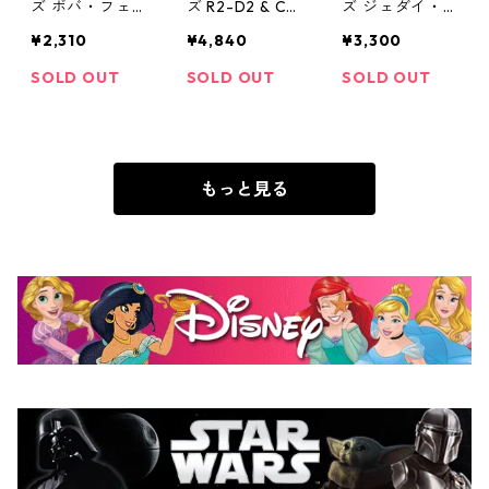
ズ ボバ・フェ
ズ R2-D2 & C-
ズ ジェダイ・
ット フェイス
3PO & BB-8 ド
オーダー ロゴ
¥2,310
¥4,840
¥3,300
ピアス STAR W
ロイド 3Dスタ
スタッドピアス
ARS
ッドピアスセッ
STAR WARS
SOLD OUT
SOLD OUT
SOLD OUT
ト STAR WARS
もっと見る