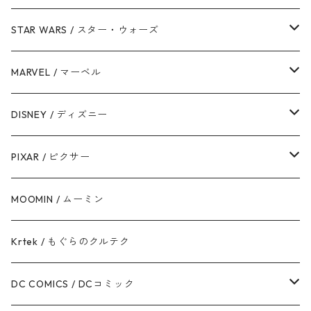
STAR WARS / スター・ウォーズ
ダース・ベイダー
MARVEL / マーベル
ストームトルーパー
マーベルコミック
DISNEY / ディズニー
ハン・ソロ
アベンジャーズ
ディズニーフレンズ
PIXAR / ピクサー
ドロイド
スパイダーマン
ディズニープリンセス
トイ・ストーリー
MOOMIN / ムーミン
ボバ・フェット / マンダロリアン
アイアンマン
ディズニーヴィランズ
モンスターズ・インク / ユニバーシティ
Krtek / もぐらのクルテク
ジェダイ・オーダー
キャプテン・アメリカ
シンデレラ
カーズ
DC COMICS / DCコミック