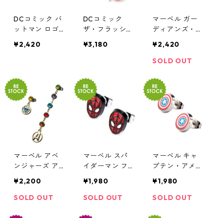
DCコミック バ
DCコミック
マーベル ガー
ットマン ロゴ
ザ・フラッシュ
ディアンズ・オ
ピアス ブラッ
ロゴ ダングル
ブ・ギャラクシ
¥2,420
¥3,180
¥2,420
ク DC COMICS
ピアス DC CO
ー カセットテ
MICS
ープ型ピアス M
SOLD OUT
ARVEL
マーベル アベ
マーベル スパ
マーベル キャ
ンジャーズ ア
イダーマン フ
プテン・アメリ
ークリアクター
ェイス スタッ
カ シールド ロ
¥2,200
¥1,980
¥1,980
& インフィニテ
ドピアス MARV
ゴ スタッドピ
ィ・ジェム ピ
EL
アス MARVEL
SOLD OUT
SOLD OUT
SOLD OUT
アスセット MA
RVEL AVENGER