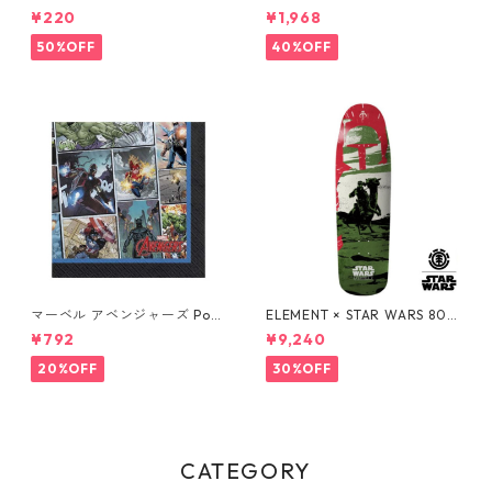
ーティーカップ コップ DISNE
ト&ベル ソルト&ペッパー DIS
¥220
¥1,968
Y
NEY
50%OFF
40%OFF
マーベル アベンジャーズ Pow
ELEMENT × STAR WARS 80S
ers Unite 16pcペーパーナプ
BOBA FETT SKATEBOARD D
¥792
¥9,240
キン MARVEL 紙ナプキン Ave
ECK ボバ・フェット スケート
ngers
ボードデッキ エレメント スタ
20%OFF
30%OFF
ー・ウォーズ
CATEGORY