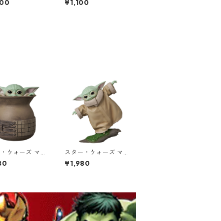
200
¥1,100
 タンブラー DIS
ィギュア
・ウォーズ マン
スター・ウォーズ マン
アン UDF GRO
ダロリアン UDF GRO
80
¥1,980
ding in a pot フ
GU Balance training
ア グローグー
フィギュア グローグー
れる ザ・チャイ
バランストレーニング
ベビーヨーダ
ザ・チャイルド ベビー
ヨーダ