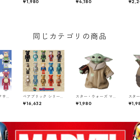
¥1,980
¥4,180
¥2,
スランとビフスラン フ
ック 飛行おに 80th 小
ルマグ
ィギュア
説TEE MOOMIN グッ
NEY
ズ
同じカテゴリの商品
クサー
ベアブリック シリーズ
スター・ウォーズ マン
スター
@RBR
52 フィギュア 24個入
ダロリアン UDF GRO
ダロリ
¥16,632
¥1,980
¥1,9
Y STOR
り カートン BE@RBRI
GU Gauntlet フィギ
GU Hi
2個入り
CK
ュア グローグー ガン
ィギュ
・ストー
トレット ザ・チャイル
壺に隠
ド ベビーヨーダ
ルド 