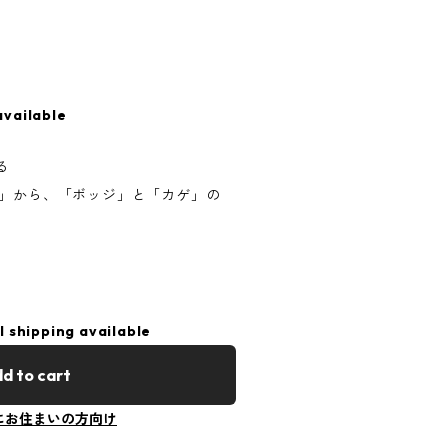
available
る
グ」から、「ボッジ」と「カゲ」の
l shipping available
d to cart
にお住まいの方向け