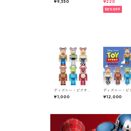
¥9,350
¥220
ュア ジンシ 推しワー
コップ DISNEY
クス
50%OFF
ディズニー・ピクサー
ディズニー・ピ
ベアブリック BE@RBR
ベアブリック BE
¥1,000
¥12,000
ICK CHASE TOY STOR
ICK CHASE TO
Y フィギュア 単品（1
Y フィギュア 1
個） トイ・ストーリー
ボックス トイ
リー