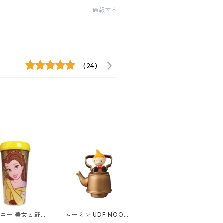
通報する
(24)
ニー 美女と野獣
ムーミン UDF MOOMI
グリッタートラベ
N リトルミイ&薬缶 フ