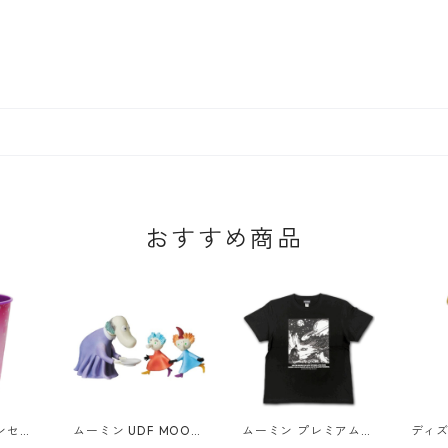
おすすめ商品
ンセス
ムーミン UDF MOOMI
ムーミン プレミアムT
ディズ
カップ
N ヘムレンさんとトフ
シャツ たのしい ブラ
ベル 