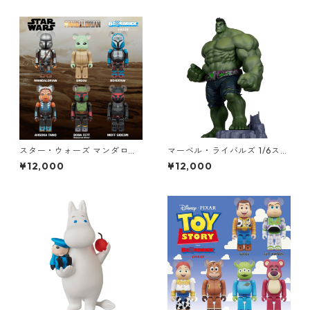
OMIN グッズ
スター・ウォーズ マンダロリ
マーベル・ライバルズ 1/6スケ
アン ベアブリック BE@RBRIC
ール シーン・フィギュア ハル
¥12,000
¥12,000
K CHASE THE MANDALORIA
ク Hulk スタチュー MARVEL
N STAR WARS フィギュア 12
個入り ボックス スターウォー
ズ