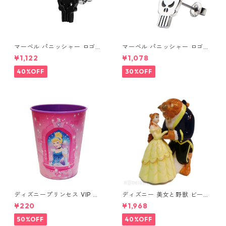
マーベル パニッシャー ロゴス
マーベル パニッシャー ロゴス
タッドピアス ブラック MARV
タッドピアス シルバー MARV
¥1,122
¥1,078
EL
EL
40%OFF
30%OFF
ディズニープリンセス VIP パ
ディズニー 美女と野獣 ビース
ーティーカップ コップ DISNE
ト&ベル ソルト&ペッパー DIS
¥220
¥1,968
Y
NEY
50%OFF
40%OFF