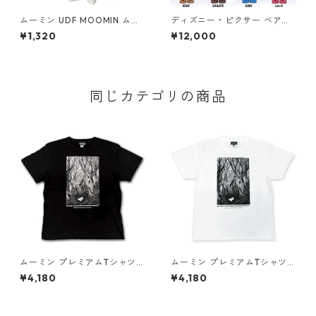
ムーミン UDF MOOMIN ムー
ディズニー・ピクサー ベアブ
ミン&クリップダッス フィギ
リック BE@RBRICK CHASE T
¥1,320
¥12,000
ュア
OY STORY フィギュア 12個入
り ボックス トイ・ストーリー
同じカテゴリの商品
ムーミン プレミアムTシャツ
ムーミン プレミアムTシャツ
彗星 ブラック ムーミントロー
彗星 ホワイト ムーミントロー
¥4,180
¥4,180
ル 80th 小説TEE MOOMIN グ
ル 80th 小説TEE MOOMIN グ
ッズ
ッズ