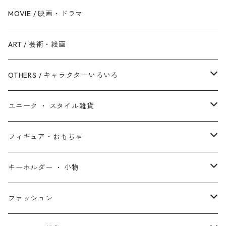
反乱同盟軍 / ライトサイド
ハルク
眠れる森の美女
Mr.インクレディブル
バットマン
MOVIE / 映画・ドラマ
スターウォーズ・シリーズ
ブラック・ウィドウ
リトル・マーメイド
アーロと少年
スーパーマン
ART / 芸術・絵画
シークエル・トリロジー
ブラックパンサー
白雪姫
ピクサー
ザ・フラッシュ
OTHERS / キャラクターいろいろ
アンソロジー・シリーズ
キャプテン・マーベル
アラジン
ワンダーウーマン
ザ・マペッツ
ユニーク ・ スタイル雑貨
スターウォーズ・アニメ
ドクター・ストレンジ
塔の上のラプンツェル
ジョーカー
ひつじのショーン
北欧・ヨーロッパ雑貨
フィギュア・おもちゃ
スターウォーズ・コラボ
ガーディアンズ・オブ・ギャラクシー
アナと雪の女王
ハーレイ・クイン
ピーナッツ / スヌーピー
アメリカン雑貨
スタチュー ・ フィギュア
キーホルダー ・ 小物
アントマン
プリンセスと魔法のキス
ミッフィー
ホームパーティー・バーベキュー雑貨
ぬいぐるみ ・ プラッシュドール
ステッカー ・ シール
ファッション