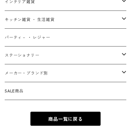
X-MEN
ムーラン
セサミストリート
アクセサリー
コインバンク ・ 貯金箱
ストラップ
ウェア
インテリア雑貨
デッド・プール
ズートピア
ルーニー・テューンズ
おもちゃ・パズル
キーホルダー
ポーチ ・ バッグ
ウォールアート
キッチン雑貨 ・ 生活雑貨
ファンタスティック・フォー
モアナと伝説の海
ベアブリック
コミック・絵本
ワッペン
財布 ・ ウォレット
ポスター ・ デコレーション
キッチングッズ
パーティ－ ・ レジャー
マグカップ ・ グラス ・ タンブラー
ゴーストライダー
ライオンキング
ワンピース
マスコット
アクセサリー
ファブリック
生活雑貨
ステーショナリー
お皿 ・ プレート ・ ボウル
ネックレス
ドアマット
パニッシャー
バンビ
ドラゴンボール
ピンズ ・ ピンバッジ
スニーカー ・ ソックス
キャンドル・ライト
シャープペン・ボールペン
メーカー・ブランド別
カトラリー
ピアス
タオル・バスマット
サノス
ダンボ
呪術廻戦
缶バッジ ・ 缶ケース
ファッション雑貨
ウォータードーム
ペンケース
BB Designs
SALE商品
ランチョン・ナプキン
ブレスレット
マスク
ヴェノム
ピノキオ
ジョジョの奇妙な冒険
専用ケース
オブジェ・小物入れ
ノート・メモ帳
BIOWORLD
商品一覧に戻る
ボトルホルダー・オープナー
指輪
傘
スパイダーグウェン
101匹わんちゃん
ダンダダン
下敷き
BULLYLAND