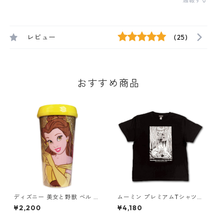
通報する
レビュー
(25)
おすすめ商品
ディズニー 美女と野獣 ベル グ
ムーミン プレミアムTシャツ
リッタートラベルマグ タンブ
夏祭り ブラック スナフキン&
¥2,200
¥4,180
ラー DISNEY
リトルミイ 80th 小説TEE MO