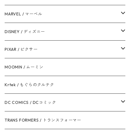
ダース・ベイダー
MARVEL / マーベル
ストームトルーパー
マーベルコミック
DISNEY / ディズニー
ハン・ソロ
アベンジャーズ
ディズニーフレンズ
PIXAR / ピクサー
ドロイド
スパイダーマン
ディズニープリンセス
トイ・ストーリー
MOOMIN / ムーミン
ボバ・フェット / マンダロリアン
アイアンマン
ディズニーヴィランズ
モンスターズ・インク / ユニバーシティ
Krtek / もぐらのクルテク
ジェダイ・オーダー
キャプテン・アメリカ
シンデレラ
カーズ
DC COMICS / DCコミック
銀河帝国 / ダークサイド
マイティ・ソー
美女と野獣
ファインディング・ニモ / ドリー
ジャスティス・リーグ
TRANS FORMERS / トランスフォーマー