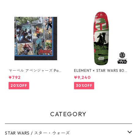
マーベル アベンジャーズ Pow
ELEMENT × STAR WARS 80S
ers Unite 16pcペーパーナプ
BOBA FETT SKATEBOARD D
¥792
¥9,240
キン MARVEL 紙ナプキン Ave
ECK ボバ・フェット スケート
ngers
ボードデッキ エレメント スタ
20%OFF
30%OFF
ー・ウォーズ
CATEGORY
STAR WARS / スター・ウォーズ