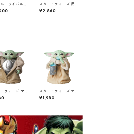
ベル・ライバルズ
スター・ウォーズ 反乱
スケール シーン・
同盟軍 シンボル バン
000
¥2,860
ミスター・
グル ブレスレット STA
タスティック M
R WARS ライトサイド
 Fantastic スタ
 MARVEL
・ウォーズ マン
スター・ウォーズ マン
アン UDF GRO
ダロリアン UDF GRO
80
¥1,980
eskar フィギュ
GU Macarons フィギ
ローグー ベスカ
ュア グローグー マカ
・チャイルド ベ
ロンズ ザ・チャイルド
ヨーダ
ベビーヨーダ