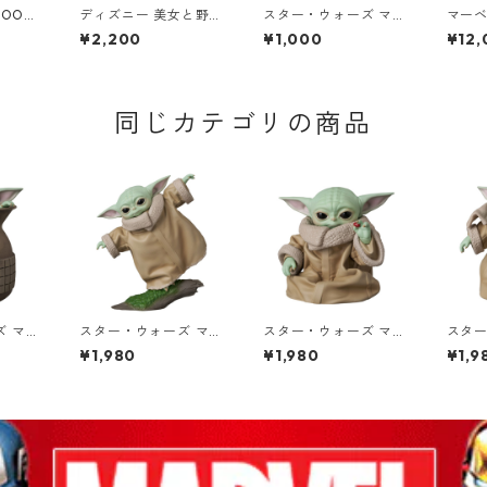
OOMI
ディズニー 美女と野獣
スター・ウォーズ マン
マー
セット
ベル グリッタートラベ
ダロリアン ベアブリッ
1/6
¥2,200
¥1,000
¥12,
ルマグ タンブラー DIS
ク BE@RBRICK CHAS
フィギュア 
NEY
E THE MANDALORIA
ファン
N STAR WARS フィギ
ister
ュア 単品（1個） スタ
チュー
ーウォーズ
同じカテゴリの商品
ズ マン
スター・ウォーズ マン
スター・ウォーズ マン
スター
 GRO
ダロリアン UDF GRO
ダロリアン UDF GRO
ダロリ
¥1,980
¥1,980
¥1,9
 pot フ
GU Balance training
GU Force-stealing
GU B
グー
フィギュア グローグー
more snacks フィギ
ア グ
・チャイ
バランストレーニング
ュア グローグー フォ
ー ザ
ダ
ザ・チャイルド ベビー
ース ザ・チャイルド
ビー
ヨーダ
ベビーヨーダ