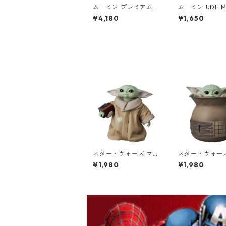
ムーミン プレミアムT
ムーミン UDF M
シャツ 思い出 ホワイ
N 火星人 親子
¥4,180
¥1,650
ト 海のオーケストラ号
フィギュア
80th 小説TEE MOOM
IN グッズ
スター・ウォーズ マン
スター・ウォー
ダロリアン UDF GRO
ダロリアン UDF
¥1,980
¥1,980
GU Gauntlet フィギ
GU Hiding in a
ュア グローグー ガン
ィギュア グロー
トレット ザ・チャイル
壺に隠れる ザ
ド ベビーヨーダ
ルド ベビーヨー