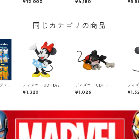
¥12,000
¥4,180
¥5,5
th 小
ク BE@RBRICK CHAS
ク 海のオーケストラ号
N グッ
E THE MANDALORIA
80th 小説TEE MOOM
N STAR WARS フィギ
IN グッズ
ュア 12個入り ボック
ス スターウォーズ
同じカテゴリの商品
アブリッ
ディズニー UDF Disn
ディズニー UDF ミッ
ディズニ
CHAS
ey ミニーマウス（ク
キー・マウス (RUNAW
ey 
¥1,320
¥1,026
¥1,3
EY M
ラシック） フィギュア
AY BRAIN より) フィ
（クラ
DS フ
Minnie Mouse
ギュア
ュア M
り ボ
ー