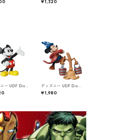
00
¥1,320
フィギュア ポッパレ
ギュア
ー UDF Disn
ディズニー UDF Disn
ミッキーマウス
ey ファンタジア MICK
20
¥1,980
シック） フィギ
EY MOUSE & BROOM
ickey Mouse
フィギュア ミッキーマ
ウス