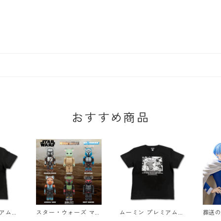
おすすめ商品
アムT
スター・ウォーズ マン
ムーミン プレミアムT
葬送の
 ブラ
ダロリアン ベアブリッ
シャツ 思い出 ブラッ
UP P