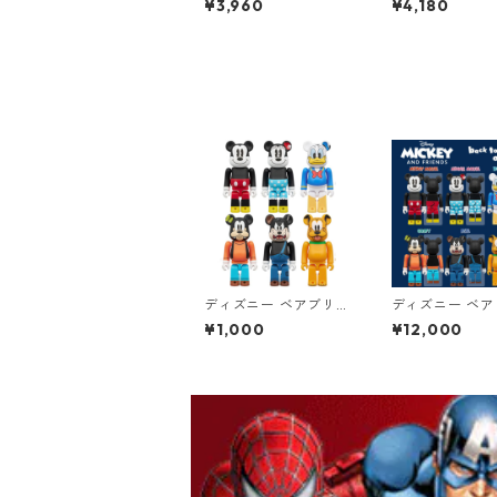
¥3,960
¥4,180
MOOMIN グッズ
ック 飛行おに 80
説TEE MOOMI
ズ
ディズニー ベアブリッ
ディズニー ベ
ク BE@RBRICK CHAS
ク BE@RBRICK 
¥1,000
¥12,000
E DISNEY MICKEY M
E DISNEY MICK
OUSE & FRIENDS フ
OUSE & FRIEN
ィギュア 単品（1個）
ィギュア 12個入
ディズニー
ックス ディズニ