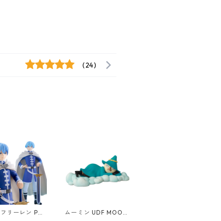
(24)
フリーレン POP
ムーミン UDF MOOMI
ARADE ヒンメル
N ヨクサル（寝） フィ