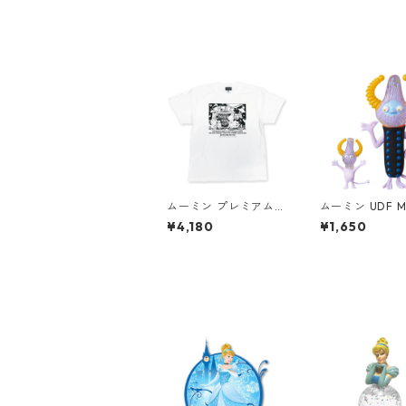
ムーミン プレミアムT
ムーミン UDF M
シャツ 思い出 ホワイ
N 火星人 親子
¥4,180
¥1,650
ト 海のオーケストラ号
フィギュア
80th 小説TEE MOOM
IN グッズ