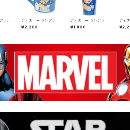
ンデレラ
ディズニー シンデレラ
ディズニー シンデレラ
ディズ
トアッ
レーザープリントマグ
トラベルマグ タンブラ
グリ
¥2,200
¥1,800
¥2,
グローブ
カップ DISNEY プリン
ー DISNEY
グ タン
セス Sp
セス
lobe