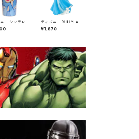
ニー シンデレラ
ディズニー BULLYLAN
ッタートラベルマ
D シンデレラ ミニフィ
200
¥1,870
ブラー DISNEY
ギュア プリンセス DIS
NEY