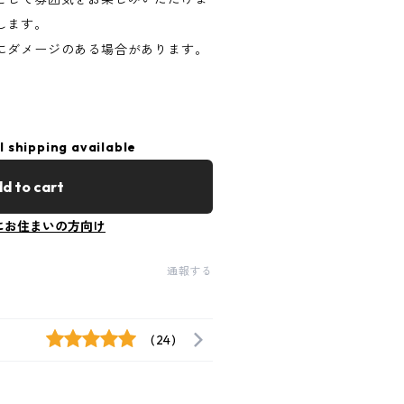
します。
にダメージのある場合があります。
l shipping available
d to cart
にお住まいの方向け
通報する
(24)