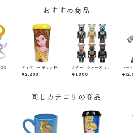
おすすめ商品
OOMI
ディズニー 美女と野獣
スター・ウォーズ マン
マー
セット
ベル グリッタートラベ
ダロリアン ベアブリッ
1/6
¥2,200
¥1,000
¥12,
ルマグ タンブラー DIS
ク BE@RBRICK CHAS
フィギュア 
NEY
E THE MANDALORIA
ファン
N STAR WARS フィギ
ister
ュア 単品（1個） スタ
チュー
ーウォーズ
同じカテゴリの商品