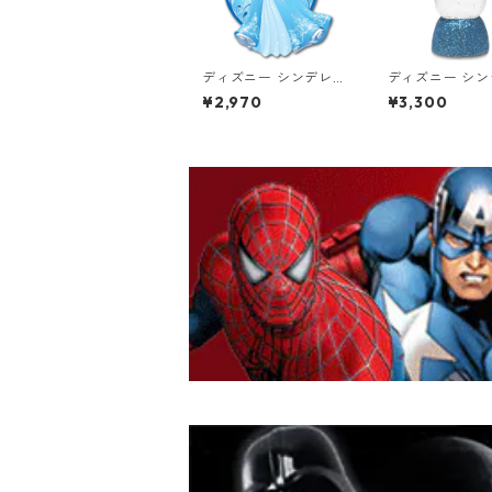
ディズニー シンデレラ
ディズニー シ
ダイカット ウッドウォ
レインボーライ
¥2,970
¥3,300
ールアート DISNEY 木
プ ウォーター
製 プリンセス
DISNEY プリン
arkler Water G
スノードーム