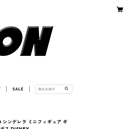
T
SALE
ND シンデレラ ミニフィギュア ギ
ス DISNEY