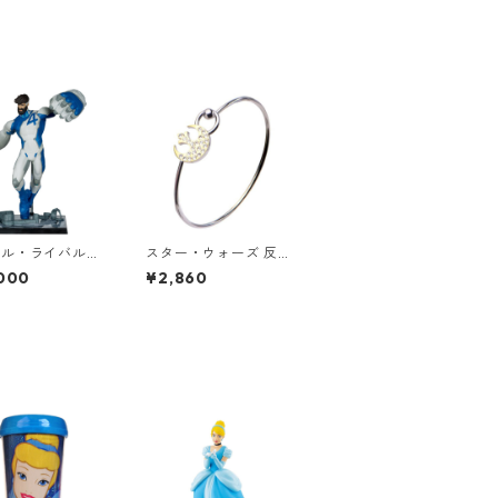
ベル・ライバルズ
スター・ウォーズ 反乱
スケール シーン・
同盟軍 シンボル バン
000
¥2,860
ミスター・
グル ブレスレット STA
タスティック M
R WARS ライトサイド
 Fantastic スタ
 MARVEL