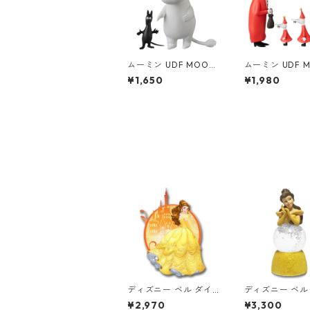
ムーミン UDF MOOMI
ムーミン UDF M
N ムーミントロール&
N フィリフヨン
¥1,650
¥1,980
ソフス フィギュア
供3人セット フ
ア
ディズニー ベル ダイ
ディズニー ベル
カット ウッドウォール
ンボーライトア
¥2,970
¥3,300