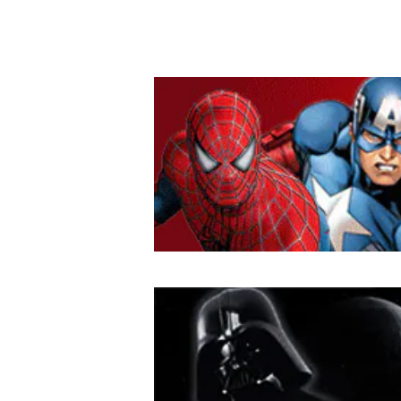
アート DISNEY 美女と
ォーターグローブ 
野獣 木製 プリンセス
NEY 美女と野獣 
ler Water Glo
ードーム