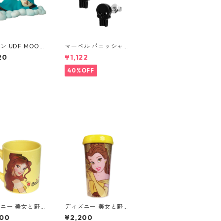
ン UDF MOOMI
マーベル パニッシャー
クサル（寝） フィ
ロゴスタッドピアス ブ
20
¥1,122
ア
ラック MARVEL
40%OFF
ニー 美女と野獣
ディズニー 美女と野獣
レーザープリント
ベル グリッタートラベ
200
¥2,200