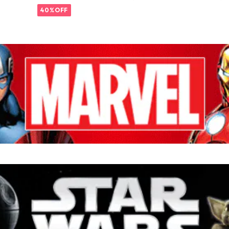
DIS
&ペッパー DISNEY
ンブラー DISNEY
マグカ
Spark
40%OFF
be スノ