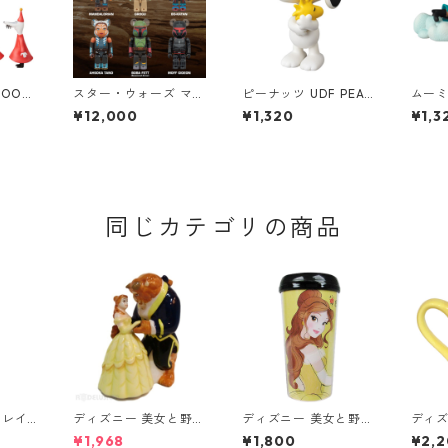
OOMI
スター・ウォーズ マン
ピーナッツ UDF PEAN
ムーミ
カ&子
ダロリアン ベアブリッ
UTS スヌーピー ホール
N ヨ
¥12,000
¥1,320
¥1,3
ィギュ
ク BE@RBRICK CHAS
ディング ウッドストッ
ギュ
E THE MANDALORIA
ク (リニューアル版) フ
N STAR WARS フィギ
ィギュア SNOOPY HO
ュア 12個入り ボック
LDING WOODSTOCK
ス スターウォーズ
同じカテゴリの商品
 レイ
ディズニー 美女と野獣
ディズニー 美女と野獣
ディズ
ップ ウ
ビースト&ベル ソルト
ベル トラベルマグ タ
ベル 
¥1,968
¥1,800
¥2,