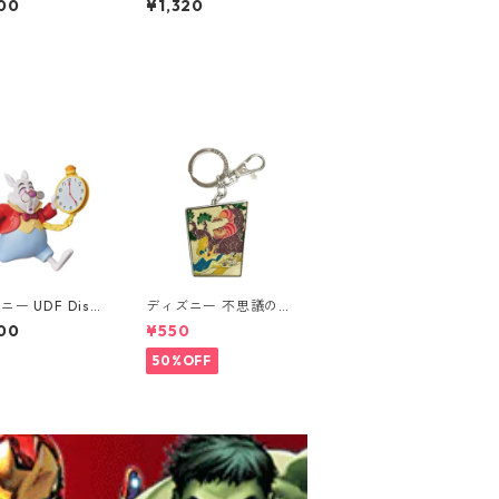
00
¥1,320
BATMAN HUSH #
ギュア
ィギュア 単品（1
C COMICS
ー UDF Disn
ディズニー 不思議の国
白ウサギ アリス・
のアリス アリス&チェ
00
¥550
・ワンダーランド
シャ猫 キーリング DIS
ギュア
NEY
50%OFF