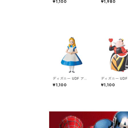
¥1,100
¥1,980
ィギュア
パとフレドリク
ィギュア
ディズニー UDF アリ
ディズニー UDF
ス（ノーマル） アリ
トの女王 アリス
¥1,100
¥1,100
ス・イン・ワンダーラ
ン・ワンダーラ
ンド フィギュア Disn
ィギュア Disne
ey