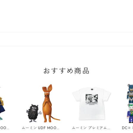
おすすめ商品
OOMI
ムーミン UDF MOOMI
ムーミン プレミアムT
DCコ
ミンパ
N スニフ&スティンキ
シャツ 思い出 ホワイ
ック B