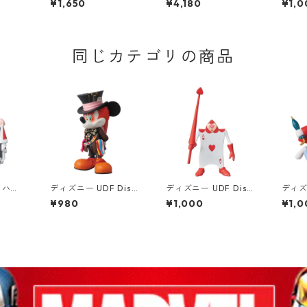
¥1,650
¥4,180
¥1,0
ソン フ
ー(2体セット) フィギ
ト 海のオーケストラ号
ASE 
ュア
80th 小説TEE MOOM
1 フ
IN グッズ
個） D
同じカテゴリの商品
 ハー
ディズニー UDF Disn
ディズニー UDF Disn
ディズニ
・イ
ey ミッキー・マウス a
ey トランプ アリス・
ey 
¥980
¥1,000
¥1,0
ンド フ
s マッドハッター フィ
イン・ワンダーランド
イン
y
ギュア DISNEY
フィギュア
フィ