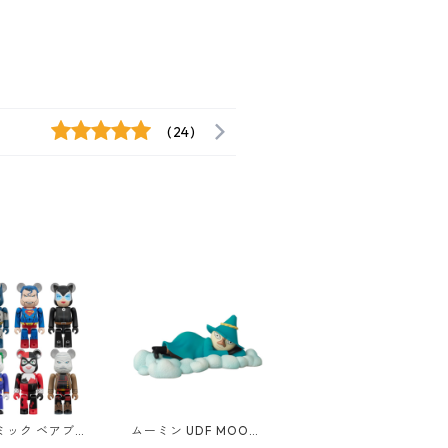
(24)
ミック ベアブリ
ムーミン UDF MOOMI
E@RBRICK CH
N ヨクサル（寝） フィ