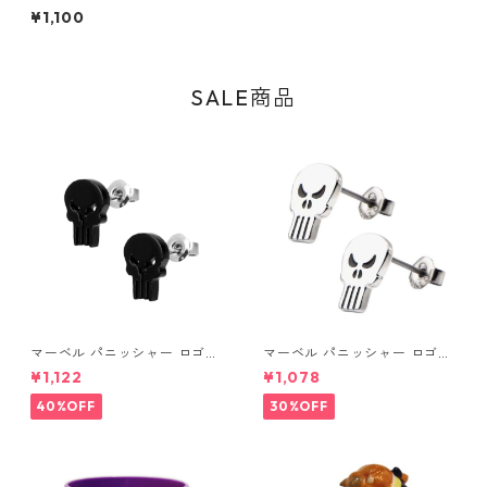
ック・スケリントン フィギュ
¥1,100
ア ナイトメアー・ビフォア・
クリスマス
SALE商品
マーベル パニッシャー ロゴス
マーベル パニッシャー ロゴス
タッドピアス ブラック MARV
タッドピアス シルバー MARV
¥1,122
¥1,078
EL
EL
40%OFF
30%OFF