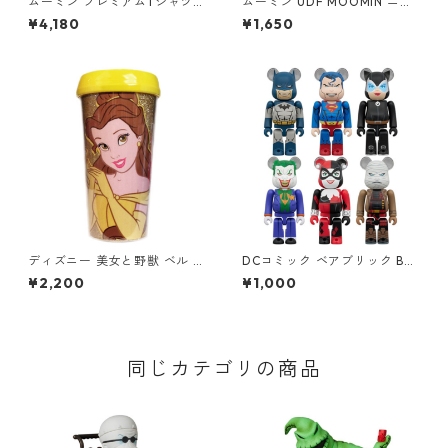
ムーミン プレミアムTシャツ
ムーミン UDF MOOMIN ニョ
夏祭り ホワイト スナフキン&
ロニョロ（船、気圧計付き）
¥4,180
¥1,650
リトルミイ 80th 小説TEE MO
フィギュア
OMIN グッズ
ディズニー 美女と野獣 ベル グ
DCコミック ベアブリック BE
リッタートラベルマグ タンブ
@RBRICK CHASE BATMAN H
¥2,200
¥1,000
ラー DISNEY
USH #1 フィギュア 単品（1
個） DC COMICS
同じカテゴリの商品