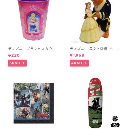
ディズニープリンセス VIP パ
ディズニー 美女と野獣 ビース
ーティーカップ コップ DISNE
ト&ベル ソルト&ペッパー DIS
¥220
¥1,968
Y
NEY
50%OFF
40%OFF