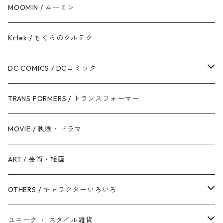
ドロイド
スパイダーマン
ディズニープリンセス
トイ・ストーリー
MOOMIN / ムーミン
ボバ・フェット / マンダロリアン
アイアンマン
ディズニーヴィランズ
モンスターズ・インク / ユニバーシティ
Krtek / もぐらのクルテク
ジェダイ・オーダー
キャプテン・アメリカ
シンデレラ
カーズ
DC COMICS / DCコミック
銀河帝国 / ダークサイド
マイティ・ソー
美女と野獣
ファインディング・ニモ / ドリー
ジャスティス・リーグ
TRANS FORMERS / トランスフォーマー
反乱同盟軍 / ライトサイド
ハルク
眠れる森の美女
Mr.インクレディブル
バットマン
MOVIE / 映画・ドラマ
スターウォーズ・シリーズ
ブラック・ウィドウ
リトル・マーメイド
アーロと少年
スーパーマン
ART / 芸術・絵画
シークエル・トリロジー
ブラックパンサー
白雪姫
ピクサー
ザ・フラッシュ
OTHERS / キャラクターいろいろ
アンソロジー・シリーズ
キャプテン・マーベル
アラジン
ワンダーウーマン
ザ・マペッツ
ユニーク ・ スタイル雑貨