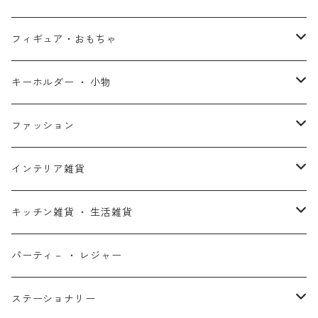
スターウォーズ・アニメ
ドクター・ストレンジ
塔の上のラプンツェル
ジョーカー
ひつじのショーン
北欧・ヨーロッパ雑貨
フィギュア・おもちゃ
スターウォーズ・コラボ
ガーディアンズ・オブ・ギャラクシー
アナと雪の女王
ハーレイ・クイン
ピーナッツ / スヌーピー
アメリカン雑貨
スタチュー ・ フィギュア
キーホルダー ・ 小物
アントマン
プリンセスと魔法のキス
ミッフィー
ホームパーティー・バーベキュー雑貨
ぬいぐるみ ・ プラッシュドール
ステッカー ・ シール
ファッション
X-MEN
ムーラン
セサミストリート
アクセサリー
コインバンク ・ 貯金箱
ストラップ
ウェア
インテリア雑貨
デッド・プール
ズートピア
ルーニー・テューンズ
おもちゃ・パズル
キーホルダー
ポーチ ・ バッグ
ウォールアート
キッチン雑貨 ・ 生活雑貨
ファンタスティック・フォー
モアナと伝説の海
ベアブリック
コミック・絵本
ワッペン
財布 ・ ウォレット
ポスター ・ デコレーション
キッチングッズ
パーティ－ ・ レジャー
マグカップ ・ グラス ・ タンブラー
ゴーストライダー
ライオンキング
ワンピース
マスコット
アクセサリー
ファブリック
生活雑貨
ステーショナリー