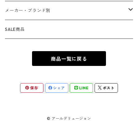
お皿 ・ プレート ・ ボウル
ネックレス
ドアマット
パニッシャー
バンビ
ドラゴンボール
ピンズ ・ ピンバッジ
スニーカー ・ ソックス
キャンドル・ライト
シャープペン・ボールペン
メーカー・ブランド別
カトラリー
ピアス
タオル・バスマット
サノス
ダンボ
呪術廻戦
缶バッジ ・ 缶ケース
ファッション雑貨
ウォータードーム
ペンケース
BB Designs
SALE商品
ランチョン・ナプキン
ブレスレット
マスク
ヴェノム
ピノキオ
ジョジョの奇妙な冒険
専用ケース
オブジェ・小物入れ
ノート・メモ帳
BIOWORLD
商品一覧に戻る
ボトルホルダー・オープナー
指輪
傘
スパイダーグウェン
101匹わんちゃん
ダンダダン
下敷き
BULLYLAND
ソルト&ペッパー
カフス
ギフトバッグ ・ ペーパーバッグ
ドクター・ドゥーム
不思議の国のアリス
推しの子
COMANSI
保存
シェア
LINE
ポスト
キッチン雑貨
チャーム
カレンダー
ロキ
ピーター・パン
葬送のフリーレン
DARK HORSE
雑貨
© アールデリュージョン
ヒドラ
くまのプーさん
薬屋のひとりごと
Diamond Select