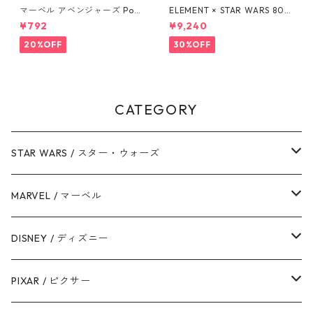
マーベル アベンジャーズ Pow
ELEMENT × STAR WARS 80S
ers Unite 16pcペーパーナプ
BOBA FETT SKATEBOARD D
¥792
¥9,240
キン MARVEL 紙ナプキン Ave
ECK ボバ・フェット スケート
ngers
ボードデッキ エレメント スタ
20%OFF
30%OFF
ー・ウォーズ
CATEGORY
STAR WARS / スター・ウォーズ
ダース・ベイダー
MARVEL / マーベル
ストームトルーパー
マーベルコミック
DISNEY / ディズニー
ハン・ソロ
アベンジャーズ
ディズニーフレンズ
PIXAR / ピクサー