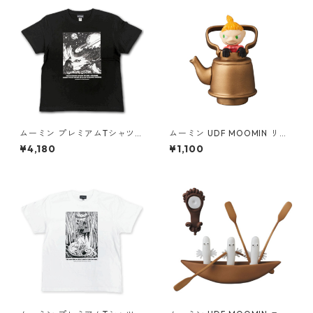
ムーミン プレミアムTシャツ
ムーミン UDF MOOMIN リト
たのしい ブラック 飛行おに 8
ルミイ&薬缶 フィギュア
¥4,180
¥1,100
0th 小説TEE MOOMIN グッズ