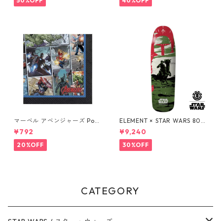
50%OFF
40%OFF
マーベル アベンジャーズ Pow
ELEMENT × STAR WARS 80S
ers Unite 16pcペーパーナプ
BOBA FETT SKATEBOARD D
¥792
¥9,240
キン MARVEL 紙ナプキン Ave
ECK ボバ・フェット スケート
ngers
ボードデッキ エレメント スタ
20%OFF
30%OFF
ー・ウォーズ
CATEGORY