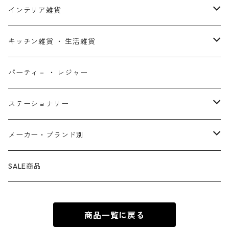
X-MEN
ムーラン
セサミストリート
アクセサリー
コインバンク ・ 貯金箱
ストラップ
ウェア
インテリア雑貨
デッド・プール
ズートピア
ルーニー・テューンズ
おもちゃ・パズル
キーホルダー
ポーチ ・ バッグ
ウォールアート
キッチン雑貨 ・ 生活雑貨
ファンタスティック・フォー
モアナと伝説の海
ベアブリック
コミック・絵本
ワッペン
財布 ・ ウォレット
ポスター ・ デコレーション
キッチングッズ
パーティ－ ・ レジャー
マグカップ ・ グラス ・ タンブラー
ゴーストライダー
ライオンキング
ワンピース
マスコット
アクセサリー
ファブリック
生活雑貨
ステーショナリー
お皿 ・ プレート ・ ボウル
ネックレス
ドアマット
パニッシャー
バンビ
ドラゴンボール
ピンズ ・ ピンバッジ
スニーカー ・ ソックス
キャンドル・ライト
シャープペン・ボールペン
メーカー・ブランド別
カトラリー
ピアス
タオル・バスマット
サノス
ダンボ
呪術廻戦
缶バッジ ・ 缶ケース
ファッション雑貨
ウォータードーム
ペンケース
BB Designs
SALE商品
ランチョン・ナプキン
ブレスレット
マスク
ヴェノム
ピノキオ
ジョジョの奇妙な冒険
専用ケース
オブジェ・小物入れ
ノート・メモ帳
BIOWORLD
商品一覧に戻る
ボトルホルダー・オープナー
指輪
傘
スパイダーグウェン
101匹わんちゃん
ダンダダン
下敷き
BULLYLAND