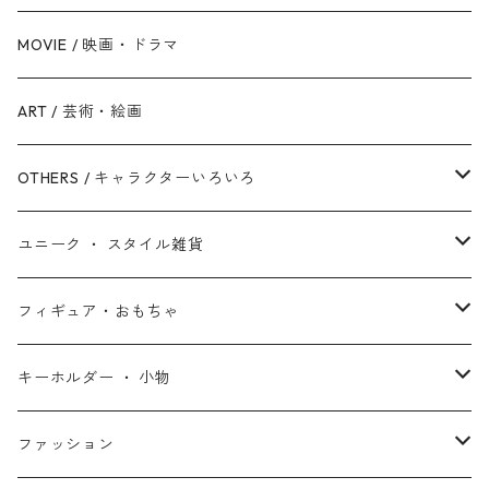
反乱同盟軍 / ライトサイド
ハルク
眠れる森の美女
Mr.インクレディブル
バットマン
MOVIE / 映画・ドラマ
スターウォーズ・シリーズ
ブラック・ウィドウ
リトル・マーメイド
アーロと少年
スーパーマン
ART / 芸術・絵画
シークエル・トリロジー
ブラックパンサー
白雪姫
ピクサー
ザ・フラッシュ
OTHERS / キャラクターいろいろ
アンソロジー・シリーズ
キャプテン・マーベル
アラジン
ワンダーウーマン
ザ・マペッツ
ユニーク ・ スタイル雑貨
スターウォーズ・アニメ
ドクター・ストレンジ
塔の上のラプンツェル
ジョーカー
ひつじのショーン
北欧・ヨーロッパ雑貨
フィギュア・おもちゃ
スターウォーズ・コラボ
ガーディアンズ・オブ・ギャラクシー
アナと雪の女王
ハーレイ・クイン
ピーナッツ / スヌーピー
アメリカン雑貨
スタチュー ・ フィギュア
キーホルダー ・ 小物
アントマン
プリンセスと魔法のキス
ミッフィー
ホームパーティー・バーベキュー雑貨
ぬいぐるみ ・ プラッシュドール
ステッカー ・ シール
ファッション