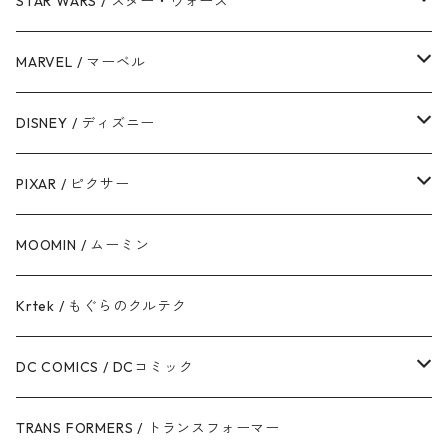
STAR WARS / スター・ウォーズ
ダース・ベイダー
MARVEL / マーベル
ストームトルーパー
マーベルコミック
DISNEY / ディズニー
ハン・ソロ
アベンジャーズ
ディズニーフレンズ
PIXAR / ピクサー
ドロイド
スパイダーマン
ディズニープリンセス
トイ・ストーリー
MOOMIN / ムーミン
ボバ・フェット / マンダロリアン
アイアンマン
ディズニーヴィランズ
モンスターズ・インク / ユニバーシティ
Krtek / もぐらのクルテク
ジェダイ・オーダー
キャプテン・アメリカ
シンデレラ
カーズ
DC COMICS / DCコミック
銀河帝国 / ダークサイド
マイティ・ソー
美女と野獣
ファインディング・ニモ / ドリー
ジャスティス・リーグ
TRANS FORMERS / トランスフォーマー