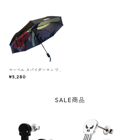
マーベル スパイダーマン ワン
タッチ自動展開 折りたたみ傘
¥5,280
MARVEL
SALE商品