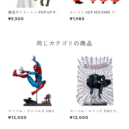
葬送のフリーレン POP UP PA
ムーミン UDF MOOMIN フィ
RADE フリーレン 三つ編みVe
リフヨンカ&子供3人セット フ
¥5,500
¥1,980
r. フィギュア ポッパレ
ィギュア
同じカテゴリの商品
マーベル・ライバルズ 1/6スケ
マーベル・コミック 1/6スケー
ール シーン・フィギュア スパ
ル シーン・フィギュア スパイ
¥12,000
¥12,000
イダーマン Spider-Man スタ
ダーマン ブラックスーツ/プラ
チュー MARVEL
チナム・エディション（トッ
ド・マクファーレン/Spider-M