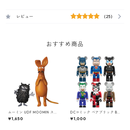
レビュー
(25)
おすすめ商品
ムーミン UDF MOOMIN スニ
DCコミック ベアブリック BE
フ&スティンキー(2体セット)
@RBRICK CHASE BATMAN H
¥1,650
¥1,000
フィギュア
USH #1 フィギュア 単品（1
個） DC COMICS