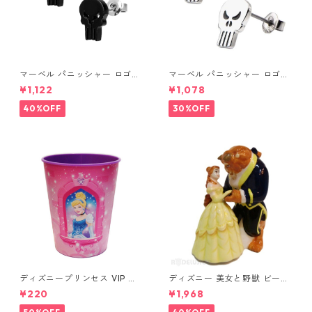
マーベル パニッシャー ロゴス
マーベル パニッシャー ロゴス
タッドピアス ブラック MARV
タッドピアス シルバー MARV
¥1,122
¥1,078
EL
EL
40%OFF
30%OFF
ディズニープリンセス VIP パ
ディズニー 美女と野獣 ビース
ーティーカップ コップ DISNE
ト&ベル ソルト&ペッパー DIS
¥220
¥1,968
Y
NEY