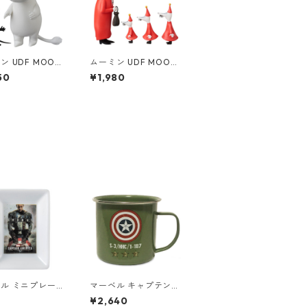
ン UDF MOOMI
ムーミン UDF MOOMI
ーミントロール&
N フィリフヨンカ&子
50
¥1,980
 フィギュア
供3人セット フィギュ
ア
ル ミニプレート
マーベル キャプテン・
プテン・アメリカ
アメリカ ヴィンテージ
¥2,640
スター 小皿 MA
ミリタリー アーミーホ