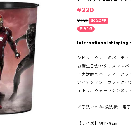
¥220
¥440
50%OFF
残り1点
International shipping 
シビル・ウォーのパーティ
お誕生日会やクリスマスパ
に大活躍のパーティーグッズ
アイアンマン、ブラックパ
ィドウ、ウォーマシンのカ
※手洗いのみ(食洗機、電子
【サイズ】約11×9cm