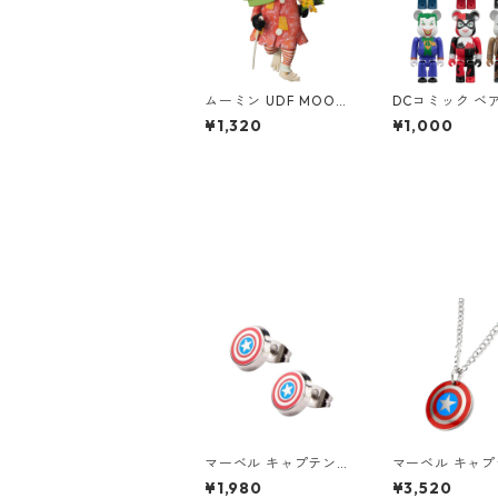
ムーミン UDF MOOMI
DCコミック ベ
N ロッドユール フィギ
ック BE@RBRIC
¥1,320
¥1,000
ュア
ASE BATMAN H
1 フィギュア 単
個） DC COMIC
マーベル キャプテン・
マーベル キャ
アメリカ シールド ロ
アメリカ ロゴ 
¥1,980
¥3,520
ゴ スタッドピアス MA
ントネックレス 