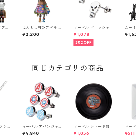
アブリ
えんとつ町のプぺル U
マーベル パニッシャー
ムーミ
K CH
DF プペル（第2形態）
ロゴスタッドピアス シ
N ム
¥2,200
¥1,078
¥1,6
USH #
フィギュア
ルバー MARVEL
ソフス
品（1
30%OFF
S
同じカテゴリの商品
プテン・
マーベル アベンジャー
マーベル レコード盤型
マーベ
ペンダ
ズ ロゴ ピアスセット
プレート キャプテン・
キャ
¥4,840
¥1,056
¥511
MARV
アイアンマン キャプテ
アメリカ アメコミ お
歴代ポ