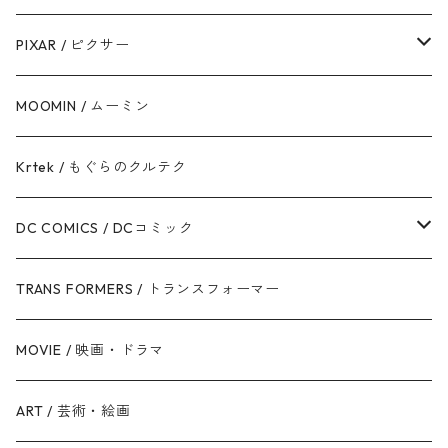
ハン・ソロ
アベンジャーズ
ディズニーフレンズ
PIXAR / ピクサー
ドロイド
スパイダーマン
ディズニープリンセス
トイ・ストーリー
MOOMIN / ムーミン
ボバ・フェット / マンダロリアン
アイアンマン
ディズニーヴィランズ
モンスターズ・インク / ユニバーシティ
Krtek / もぐらのクルテク
ジェダイ・オーダー
キャプテン・アメリカ
シンデレラ
カーズ
DC COMICS / DCコミック
銀河帝国 / ダークサイド
マイティ・ソー
美女と野獣
ファインディング・ニモ / ドリー
ジャスティス・リーグ
TRANS FORMERS / トランスフォーマー
反乱同盟軍 / ライトサイド
ハルク
眠れる森の美女
Mr.インクレディブル
バットマン
MOVIE / 映画・ドラマ
スターウォーズ・シリーズ
ブラック・ウィドウ
リトル・マーメイド
アーロと少年
スーパーマン
ART / 芸術・絵画