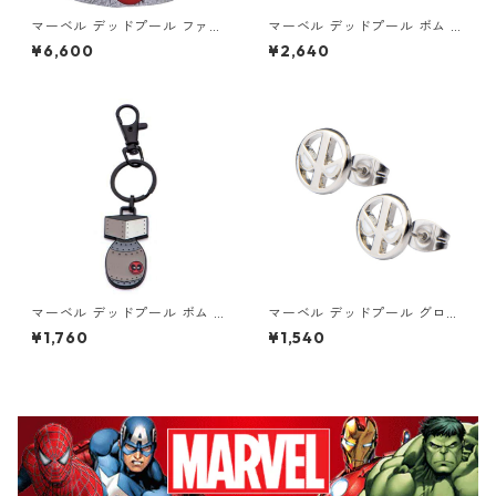
マーベル デッドプール ファイ
マーベル デッドプール ボム ペ
ンダーズキーパー スタチュー
ンダントネックレス MARVEL
¥6,600
¥2,640
鍵置き
マーベル デッドプール ボム キ
マーベル デッドプール グロー
ーリング MARVEL
ロゴスタッドピアス MARVEL
¥1,760
¥1,540