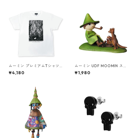
ムーミン プレミアムTシャツ
ムーミン UDF MOOMIN スナ
彗星 ホワイト ムーミントロー
フキンとティーティーウー フ
¥4,180
¥1,980
ル 80th 小説TEE MOOMIN グ
ィギュア
ッズ