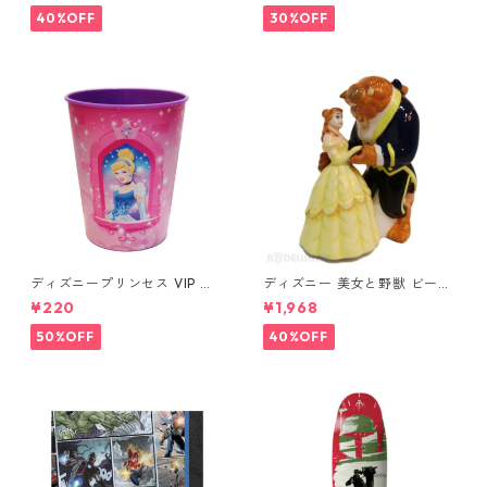
40%OFF
30%OFF
ディズニープリンセス VIP パ
ディズニー 美女と野獣 ビース
ーティーカップ コップ DISNE
ト&ベル ソルト&ペッパー DIS
¥220
¥1,968
Y
NEY
50%OFF
40%OFF