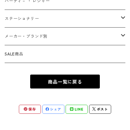
ファンタスティック・フォー
モアナと伝説の海
ベアブリック
コミック・絵本
ワッペン
財布 ・ ウォレット
ポスター ・ デコレーション
キッチングッズ
パーティ－ ・ レジャー
マグカップ ・ グラス ・ タンブラー
ゴーストライダー
ライオンキング
ワンピース
マスコット
アクセサリー
ファブリック
生活雑貨
ステーショナリー
お皿 ・ プレート ・ ボウル
ネックレス
ドアマット
パニッシャー
バンビ
ドラゴンボール
ピンズ ・ ピンバッジ
スニーカー ・ ソックス
キャンドル・ライト
シャープペン・ボールペン
メーカー・ブランド別
カトラリー
ピアス
タオル・バスマット
サノス
ダンボ
呪術廻戦
缶バッジ ・ 缶ケース
ファッション雑貨
ウォータードーム
ペンケース
BB Designs
SALE商品
ランチョン・ナプキン
ブレスレット
マスク
ヴェノム
ピノキオ
ジョジョの奇妙な冒険
専用ケース
オブジェ・小物入れ
ノート・メモ帳
BIOWORLD
商品一覧に戻る
ボトルホルダー・オープナー
指輪
傘
スパイダーグウェン
101匹わんちゃん
ダンダダン
下敷き
BULLYLAND
ソルト&ペッパー
カフス
ギフトバッグ ・ ペーパーバッグ
ドクター・ドゥーム
不思議の国のアリス
推しの子
COMANSI
保存
シェア
LINE
ポスト
キッチン雑貨
チャーム
カレンダー
ロキ
ピーター・パン
葬送のフリーレン
DARK HORSE