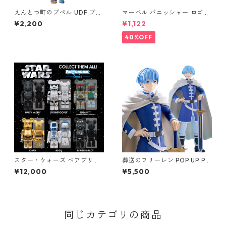
えんとつ町のプぺル UDF プペ
マーベル パニッシャー ロゴス
ル（第2形態） フィギュア
タッドピアス ブラック MARV
¥2,200
¥1,122
EL
40%OFF
スター・ウォーズ ベアブリッ
葬送のフリーレン POP UP PA
ク BE@RBRICK CHASE STAR
RADE ヒンメル フィギュア ポ
¥12,000
¥5,500
WARS CELEBRATION フィギ
ッパレ
ュア 12個入り ボックス スター
ウォーズ
同じカテゴリの商品