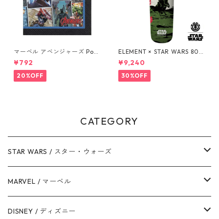
マーベル アベンジャーズ Pow
ELEMENT × STAR WARS 80S
ers Unite 16pcペーパーナプ
BOBA FETT SKATEBOARD D
¥792
¥9,240
キン MARVEL 紙ナプキン Ave
ECK ボバ・フェット スケート
ngers
ボードデッキ エレメント スタ
20%OFF
30%OFF
ー・ウォーズ
CATEGORY
STAR WARS / スター・ウォーズ
ダース・ベイダー
MARVEL / マーベル
ストームトルーパー
マーベルコミック
DISNEY / ディズニー