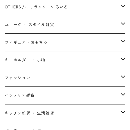
シークエル・トリロジー
ブラックパンサー
白雪姫
ピクサー
ザ・フラッシュ
OTHERS / キャラクターいろいろ
アンソロジー・シリーズ
キャプテン・マーベル
アラジン
ワンダーウーマン
ザ・マペッツ
ユニーク ・ スタイル雑貨
スターウォーズ・アニメ
ドクター・ストレンジ
塔の上のラプンツェル
ジョーカー
ひつじのショーン
北欧・ヨーロッパ雑貨
フィギュア・おもちゃ
スターウォーズ・コラボ
ガーディアンズ・オブ・ギャラクシー
アナと雪の女王
ハーレイ・クイン
ピーナッツ / スヌーピー
アメリカン雑貨
スタチュー ・ フィギュア
キーホルダー ・ 小物
アントマン
プリンセスと魔法のキス
ミッフィー
ホームパーティー・バーベキュー雑貨
ぬいぐるみ ・ プラッシュドール
ステッカー ・ シール
ファッション
X-MEN
ムーラン
セサミストリート
アクセサリー
コインバンク ・ 貯金箱
ストラップ
ウェア
インテリア雑貨
デッド・プール
ズートピア
ルーニー・テューンズ
おもちゃ・パズル
キーホルダー
ポーチ ・ バッグ
ウォールアート
キッチン雑貨 ・ 生活雑貨