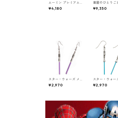
ムーミン プレミアムT
薬屋のひとりごと
シャツ 夏祭り ホワイ
I WORKS 壬氏
¥4,180
¥9,350
ト スナフキン&リトル
ュア ジンシ 推
ミイ 80th 小説TEE M
クス
OOMIN グッズ
スター・ウォーズ メイ
スター・ウォー
ス・ウィンドゥ ライト
＝ワン・ケノー
¥2,970
¥2,970
セーバー ダングル ピ
トセーバー ダン
アス STAR WARS ジェ
ピアス STAR WA
ダイ
イトサイド