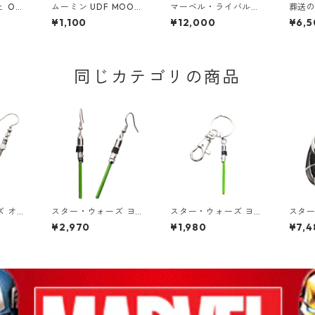
 OSH
ムーミン UDF MOOMI
マーベル・ライバルズ
葬送の
 フィギ
N トゥーティッキー フ
1/6スケール シーン・
UP P
¥1,100
¥12,000
¥6,5
しワー
ィギュア
フィギュア ミスター・
ファンタスティック M
ister Fantastic スタ
チュー MARVEL
同じカテゴリの商品
ズ オビ
スター・ウォーズ ヨー
スター・ウォーズ ヨー
スター
ビ ライ
ダ ライトセーバー ダ
ダ ライトセーバー キ
＝ワン
¥2,970
¥1,980
¥7,4
グル
ングル ピアス STAR W
ーリング STAR WARS
ダイ
RS ラ
ARS ジェダイ
ジェダイ
ス リン
WAR