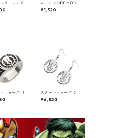
フリーレン POP
ムーミン UDF MOOMI
ARADE アウラ フ
N ムーミン&クリップ
00
¥1,320
ィギュア ポッパレ
ダッス フィギュア
・ウォーズ オビ
スター・ウォーズ ジェ
・ケノービ ジェ
ダイ・オーダー シンボ
80
¥6,820
・オーダー・クラ
ルロゴ ダングルピアス
グ 指輪 STAR
シルバー STAR WARS
S ライトサイド