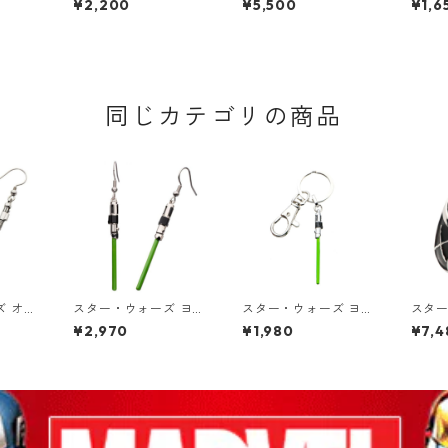
¥2,200
¥5,500
¥1,6
パレ
ルマグ タンブラー DIS
フィギュア ポッパレ
フィ
NEY
同じカテゴリの商品
ズ オビ
スター・ウォーズ ヨー
スター・ウォーズ ヨー
スター
ビ ライ
ダ ライトセーバー ダ
ダ ライトセーバー キ
＝ワン
¥2,970
¥1,980
¥7,4
グル
ングル ピアス STAR W
ーリング STAR WARS
ダイ
RS ラ
ARS ジェダイ
ジェダイ
ス リン
WAR