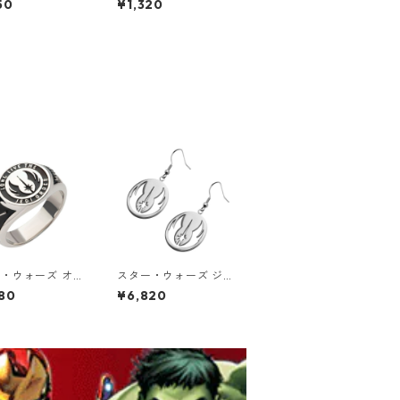
50
¥1,320
ギュア
ディング ウッドストッ
ク (リニューアル版) フ
ィギュア SNOOPY HO
LDING WOODSTOCK
・ウォーズ オビ
スター・ウォーズ ジェ
・ケノービ ジェ
ダイ・オーダー シンボ
80
¥6,820
・オーダー・クラ
ルロゴ ダングルピアス
グ 指輪 STAR
シルバー STAR WARS
S ライトサイド