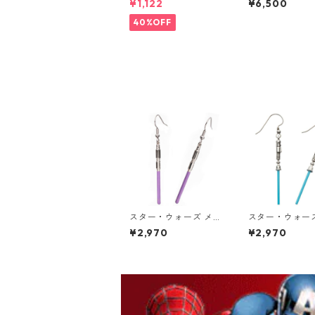
¥1,122
¥6,500
ラック MARVEL
ィギュア ポッ
40%OFF
スター・ウォーズ メイ
スター・ウォー
ス・ウィンドゥ ライト
＝ワン・ケノー
¥2,970
¥2,970
セーバー ダングル ピ
トセーバー ダン
アス STAR WARS ジェ
ピアス STAR WA
ダイ
イトサイド