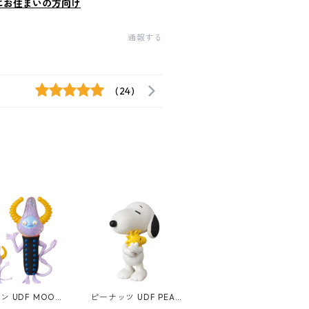
にお住まいの方向け
通報する
(24)
ン UDF MOOMI
ピーナッツ UDF PEAN
星人 親子セット
UTS スヌーピー ホール