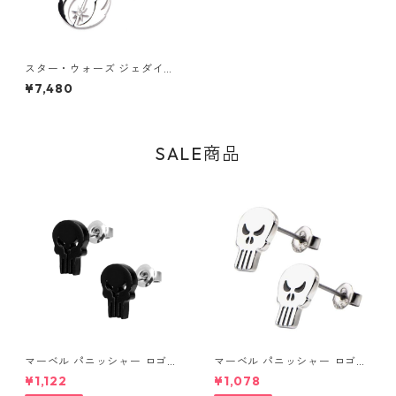
スター・ウォーズ ジェダイ・
オーダー カットアウト CZ シ
¥7,480
ンボルペンダントネックレス S
TAR WARS
SALE商品
マーベル パニッシャー ロゴス
マーベル パニッシャー ロゴス
タッドピアス ブラック MARV
タッドピアス シルバー MARV
¥1,122
¥1,078
EL
EL