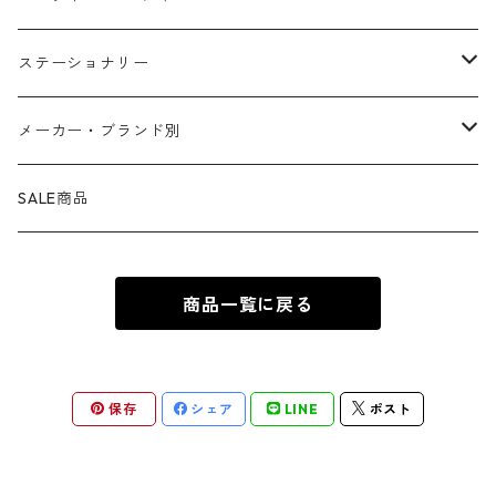
マグカップ ・ グラス ・ タンブラー
ゴーストライダー
ライオンキング
ワンピース
マスコット
アクセサリー
ファブリック
生活雑貨
ステーショナリー
お皿 ・ プレート ・ ボウル
ネックレス
ドアマット
パニッシャー
バンビ
ドラゴンボール
ピンズ ・ ピンバッジ
スニーカー ・ ソックス
キャンドル・ライト
シャープペン・ボールペン
メーカー・ブランド別
カトラリー
ピアス
タオル・バスマット
サノス
ダンボ
呪術廻戦
缶バッジ ・ 缶ケース
ファッション雑貨
ウォータードーム
ペンケース
BB Designs
SALE商品
ランチョン・ナプキン
ブレスレット
マスク
ヴェノム
ピノキオ
ジョジョの奇妙な冒険
専用ケース
オブジェ・小物入れ
ノート・メモ帳
BIOWORLD
商品一覧に戻る
ボトルホルダー・オープナー
指輪
傘
スパイダーグウェン
101匹わんちゃん
ダンダダン
下敷き
BULLYLAND
ソルト&ペッパー
カフス
ギフトバッグ ・ ペーパーバッグ
ドクター・ドゥーム
不思議の国のアリス
推しの子
COMANSI
保存
シェア
LINE
ポスト
キッチン雑貨
チャーム
カレンダー
ロキ
ピーター・パン
葬送のフリーレン
DARK HORSE