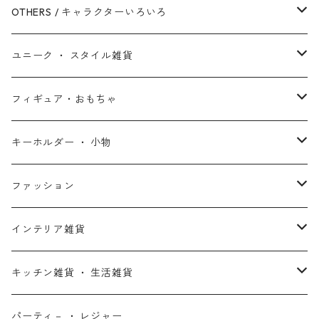
シークエル・トリロジー
ブラックパンサー
白雪姫
ピクサー
ザ・フラッシュ
OTHERS / キャラクターいろいろ
アンソロジー・シリーズ
キャプテン・マーベル
アラジン
ワンダーウーマン
ザ・マペッツ
ユニーク ・ スタイル雑貨
スターウォーズ・アニメ
ドクター・ストレンジ
塔の上のラプンツェル
ジョーカー
ひつじのショーン
北欧・ヨーロッパ雑貨
フィギュア・おもちゃ
スターウォーズ・コラボ
ガーディアンズ・オブ・ギャラクシー
アナと雪の女王
ハーレイ・クイン
ピーナッツ / スヌーピー
アメリカン雑貨
スタチュー ・ フィギュア
キーホルダー ・ 小物
アントマン
プリンセスと魔法のキス
ミッフィー
ホームパーティー・バーベキュー雑貨
ぬいぐるみ ・ プラッシュドール
ステッカー ・ シール
ファッション
X-MEN
ムーラン
セサミストリート
アクセサリー
コインバンク ・ 貯金箱
ストラップ
ウェア
インテリア雑貨
デッド・プール
ズートピア
ルーニー・テューンズ
おもちゃ・パズル
キーホルダー
ポーチ ・ バッグ
ウォールアート
キッチン雑貨 ・ 生活雑貨
ファンタスティック・フォー
モアナと伝説の海
ベアブリック
コミック・絵本
ワッペン
財布 ・ ウォレット
ポスター ・ デコレーション
キッチングッズ
パーティ－ ・ レジャー