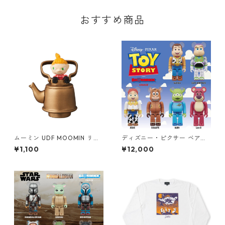
おすすめ商品
ムーミン UDF MOOMIN リト
ディズニー・ピクサー ベアブ
ルミイ&薬缶 フィギュア
リック BE@RBRICK CHASE T
¥1,100
¥12,000
OY STORY フィギュア 12個入
り ボックス トイ・ストーリー