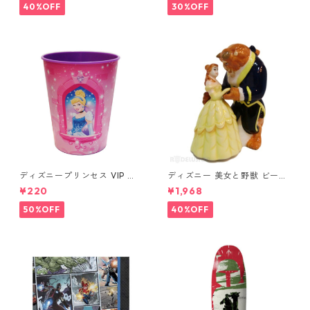
40%OFF
30%OFF
ディズニープリンセス VIP パ
ディズニー 美女と野獣 ビース
ーティーカップ コップ DISNE
ト&ベル ソルト&ペッパー DIS
¥220
¥1,968
Y
NEY
50%OFF
40%OFF