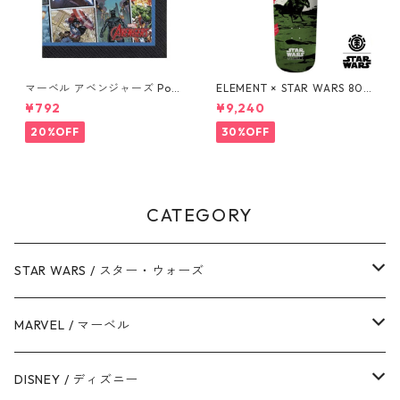
マーベル アベンジャーズ Pow
ELEMENT × STAR WARS 80S
ers Unite 16pcペーパーナプ
BOBA FETT SKATEBOARD D
¥792
¥9,240
キン MARVEL 紙ナプキン Ave
ECK ボバ・フェット スケート
ngers
ボードデッキ エレメント スタ
20%OFF
30%OFF
ー・ウォーズ
CATEGORY
STAR WARS / スター・ウォーズ
ダース・ベイダー
MARVEL / マーベル
ストームトルーパー
マーベルコミック
DISNEY / ディズニー