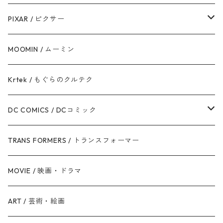
ハン・ソロ
アベンジャーズ
ディズニーフレンズ
PIXAR / ピクサー
ドロイド
スパイダーマン
ディズニープリンセス
トイ・ストーリー
MOOMIN / ムーミン
ボバ・フェット / マンダロリアン
アイアンマン
ディズニーヴィランズ
モンスターズ・インク / ユニバーシティ
Krtek / もぐらのクルテク
ジェダイ・オーダー
キャプテン・アメリカ
シンデレラ
カーズ
DC COMICS / DCコミック
銀河帝国 / ダークサイド
マイティ・ソー
美女と野獣
ファインディング・ニモ / ドリー
ジャスティス・リーグ
TRANS FORMERS / トランスフォーマー
反乱同盟軍 / ライトサイド
ハルク
眠れる森の美女
Mr.インクレディブル
バットマン
MOVIE / 映画・ドラマ
スターウォーズ・シリーズ
ブラック・ウィドウ
リトル・マーメイド
アーロと少年
スーパーマン
ART / 芸術・絵画