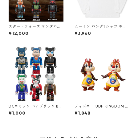
スター・ウォーズ マンダロリ
ムーミン ロングTシャツ ホワ
アン ベアブリック BE@RBRIC
イト テーブル MOOMIN グッ
¥12,000
¥3,960
K CHASE THE MANDALORIA
ズ
N STAR WARS フィギュア 12
個入り ボックス スターウォー
ズ
DCコミック ベアブリック BE
ディズニー UDF KINGDOM H
@RBRICK CHASE BATMAN H
EARTS Ⅱ CHIP 'N DALE フィ
¥1,000
¥1,848
USH #1 フィギュア 単品（1
ギュア キングダムハーツ チッ
個） DC COMICS
プ＆デール