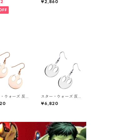
22
¥2,860
 MARVEL
グル ブレスレット STA
R WARS ライトサイド
OFF
・ウォーズ 反乱
スター・ウォーズ 反乱
 シンボルロゴ
同盟軍 シンボルロゴ
20
¥6,820
ルピアス ローズ
ダングルピアス シルバ
 STAR WARS
ー STAR WARS ライト
トサイド
サイド