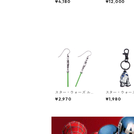
¥4,180
¥12,000
ク 海のオーケストラ号
CHASE STAR W
80th 小説TEE MOOM
ELEBRATION 
IN グッズ
ュア 12個入り 
ス スターウォー
スター・ウォーズ ルー
スター・ウォーズ
ク・スカイウォーカー
D2 キーリング S
¥2,970
¥1,980
ライトセーバー ダング
WARS
ル ピアス STAR WARS
ジェダイ