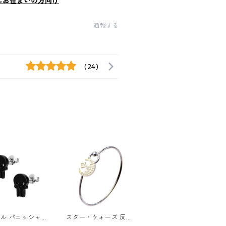
にお住まいの方向け
通報する
(24)
ル パニッシャー
スター・ウォーズ 反乱
タッドピアス ブ
同盟軍 シンボル バン