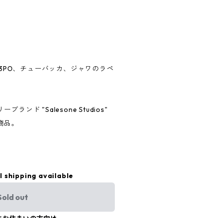
-3PO、チューバッカ、ジャワのラペ
ンド "Salesone Studios"
商品。
l shipping available
Sold out