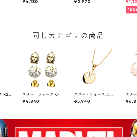
¥4,180
¥2,970
¥1,1
ARS C
ムーミントロール 80t
アート DISNEY 美女と
ラック
フィギ
h 小説TEE MOOMIN
野獣 木製 プリンセス
40%
ボック
グッズ
ズ
同じカテゴリの商品
 R2-
スター・ウォーズ C-3
スター・ウォーズ 反乱
スター
TAR
PO＆反乱同盟軍ロゴ
同盟軍 ゴールド シン
同盟軍
¥4,840
¥5,940
¥6,8
スタッドピアスセット
ボルペンダントネック
ダング
STAR WARS ライトサ
レス STAR WARS
ゴールド
イド
ライ