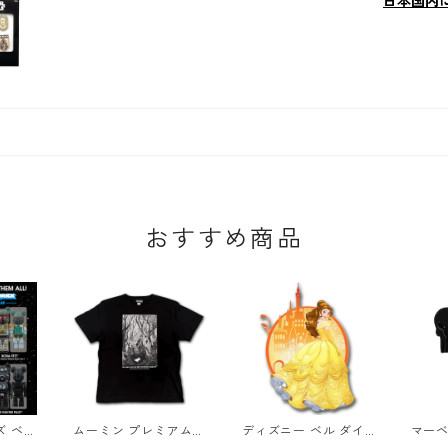
日本国内
おすすめ商品
ズ ベア
ムーミン プレミアムT
ディズニー ベル ダイ
マーベ
RICK
シャツ 彗星 ブラック
カット ウッドウォール
ロゴス