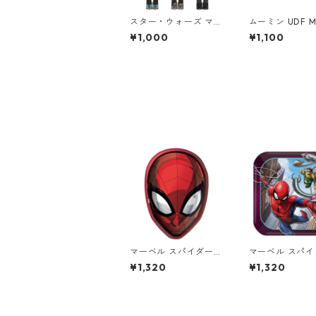
スター・ウォーズ マン
ムーミン UDF M
ダロリアン ベアブリッ
N リトルミイ&
¥1,000
¥1,100
ク BE@RBRICK CHAS
ィギュア
E THE MANDALORIA
N STAR WARS フィギ
ュア 単品（1個） スタ
ーウォーズ
マーベル スパイダーマ
マーベル スパ
ン Face Shaped 8pc
ン Webbed Won
¥1,320
¥1,320
ペーパープレート MA
pcペーパープレ
RVEL 紙皿 Spiderman
サイズ MARVEL
Spiderman