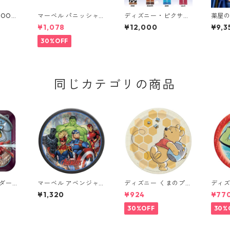
OOMI
マーベル パニッシャー
ディズニー・ピクサー
薬屋の
薬缶 フ
ロゴスタッドピアス シ
ベアブリック BE@RBR
I WO
¥1,078
¥12,000
¥9,3
ルバー MARVEL
ICK CHASE TOY STOR
ュア 
Y フィギュア 12個入り
クス
30%OFF
ボックス トイ・ストー
リー
同じカテゴリの商品
イダーマ
マーベル アベンジャー
ディズニー くまのプー
ディズ
der 8
ズ Powers Unite 8pc
さん 8pcペーパープレ
pcペ
¥1,320
¥924
¥77
ート S
ペーパープレート Mサ
ート Mサイズ 紙皿 DIS
サイズ 
 紙皿
イズ MARVEL 紙皿 Av
NEY Pooh
ulan
30%OFF
30%
engers