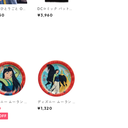
ひとりごと OSH
DCコミック バットマ
RKS 壬氏 フィギ
ン The Batman Red
50
¥3,960
ジンシ 推しワー
Car Tシャツ ブラッ
ク/レッド DC COMIC
S アパレル グッズ
ニー ムーラン 8
ディズニー ムーラン 8
ーパープレート S
pcペーパープレート M
0
¥1,320
紙皿 DISNEY M
サイズ 紙皿 DISNEY M
ulan
OFF