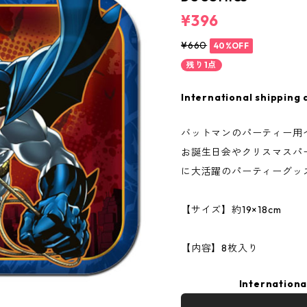
¥396
¥660
40%OFF
残り1点
International shipping 
バットマンのパーティー用
お誕生日会やクリスマスパ
に大活躍のパーティーグッズ
【サイズ】約19×18cm
【内容】8枚入り
Internationa