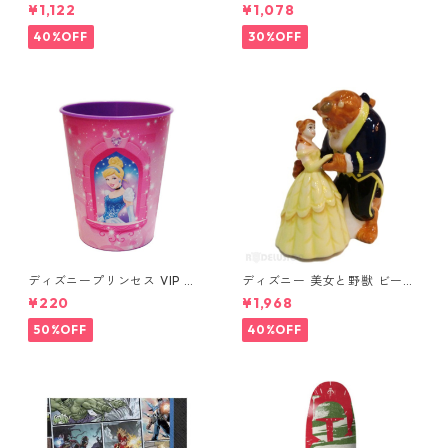
タッドピアス ブラック MARV
タッドピアス シルバー MARV
¥1,122
¥1,078
EL
EL
40%OFF
30%OFF
ディズニープリンセス VIP パ
ディズニー 美女と野獣 ビース
ーティーカップ コップ DISNE
ト&ベル ソルト&ペッパー DIS
¥220
¥1,968
Y
NEY
50%OFF
40%OFF