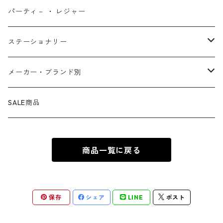
ファンタスティック・フォー
モアナと伝説の海
ベアブリック
コミック・絵本
ワッペン
財布 ・ ウォレット
ポスター ・ デコレーション
キッチングッズ
パーティ－ ・ レジャー
マグカップ ・ グラス ・ タンブラー
ゴーストライダー
ライオンキング
ワンピース
マスコット
アクセサリー
ファブリック
生活雑貨
ステーショナリー
お皿 ・ プレート ・ ボウル
ネックレス
ドアマット
パニッシャー
バンビ
ドラゴンボール
ピンズ ・ ピンバッジ
スニーカー ・ ソックス
キャンドル・ライト
シャープペン・ボールペン
メーカー・ブランド別
カトラリー
ピアス
タオル・バスマット
サノス
ダンボ
呪術廻戦
缶バッジ ・ 缶ケース
ファッション雑貨
ウォータードーム
ペンケース
BB Designs
SALE商品
ランチョン・ナプキン
ブレスレット
マスク
ヴェノム
ピノキオ
ジョジョの奇妙な冒険
専用ケース
オブジェ・小物入れ
ノート・メモ帳
BIOWORLD
商品一覧に戻る
ボトルホルダー・オープナー
指輪
傘
スパイダーグウェン
101匹わんちゃん
ダンダダン
下敷き
BULLYLAND
ソルト&ペッパー
カフス
ギフトバッグ ・ ペーパーバッグ
ドクター・ドゥーム
不思議の国のアリス
推しの子
COMANSI
保存
シェア
LINE
ポスト
キッチン雑貨
チャーム
カレンダー