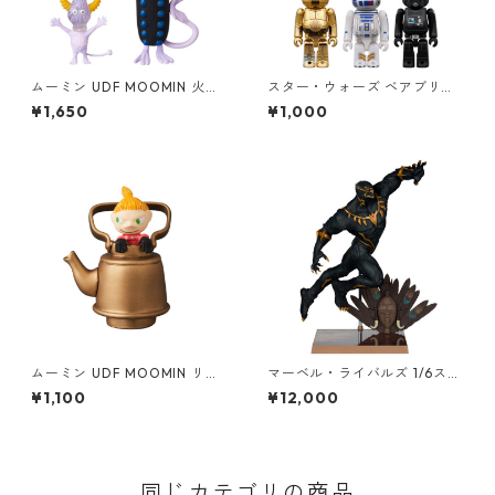
ムーミン UDF MOOMIN 火星
スター・ウォーズ ベアブリッ
人 親子セット フィギュア
ク BE@RBRICK CHASE STAR
¥1,650
¥1,000
WARS CELEBRATION フィギ
ュア 単品（1個） スターウォ
ーズ
ムーミン UDF MOOMIN リト
マーベル・ライバルズ 1/6スケ
ルミイ&薬缶 フィギュア
ール シーン・フィギュア ブラ
¥1,100
¥12,000
ックパンサー Black Panther
スタチュー MARVEL
同じカテゴリの商品