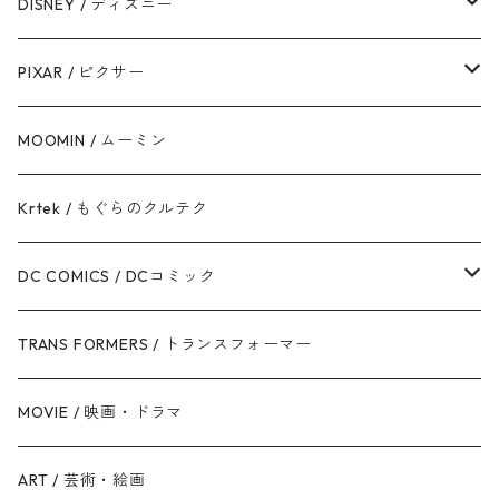
ストームトルーパー
マーベルコミック
DISNEY / ディズニー
ハン・ソロ
アベンジャーズ
ディズニーフレンズ
PIXAR / ピクサー
ドロイド
スパイダーマン
ディズニープリンセス
トイ・ストーリー
MOOMIN / ムーミン
ボバ・フェット / マンダロリアン
アイアンマン
ディズニーヴィランズ
モンスターズ・インク / ユニバーシティ
Krtek / もぐらのクルテク
ジェダイ・オーダー
キャプテン・アメリカ
シンデレラ
カーズ
DC COMICS / DCコミック
銀河帝国 / ダークサイド
マイティ・ソー
美女と野獣
ファインディング・ニモ / ドリー
ジャスティス・リーグ
TRANS FORMERS / トランスフォーマー
反乱同盟軍 / ライトサイド
ハルク
眠れる森の美女
Mr.インクレディブル
バットマン
MOVIE / 映画・ドラマ
スターウォーズ・シリーズ
ブラック・ウィドウ
リトル・マーメイド
アーロと少年
スーパーマン
ART / 芸術・絵画