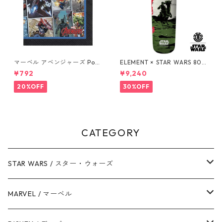
マーベル アベンジャーズ Pow
ELEMENT × STAR WARS 80S
ers Unite 16pcペーパーナプ
BOBA FETT SKATEBOARD D
¥792
¥9,240
キン MARVEL 紙ナプキン Ave
ECK ボバ・フェット スケート
ngers
ボードデッキ エレメント スタ
20%OFF
30%OFF
ー・ウォーズ
CATEGORY
STAR WARS / スター・ウォーズ
ダース・ベイダー
MARVEL / マーベル