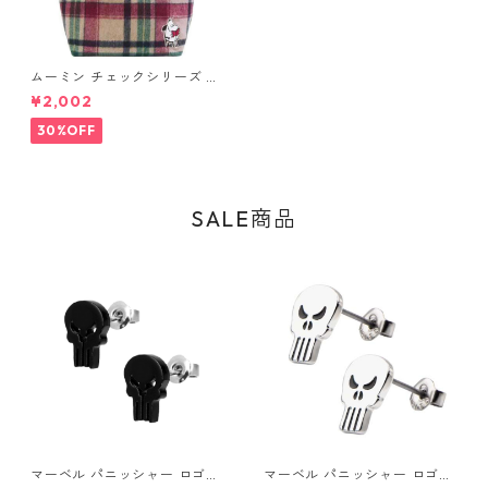
ムーミン チェックシリーズ ラ
ンチトート ムーミン MOOMI
¥2,002
N
30%OFF
SALE商品
マーベル パニッシャー ロゴス
マーベル パニッシャー ロゴス