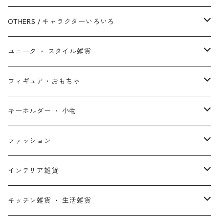
シークエル・トリロジー
ブラックパンサー
白雪姫
ピクサー
ザ・フラッシュ
OTHERS / キャラクターいろいろ
アンソロジー・シリーズ
キャプテン・マーベル
アラジン
ワンダーウーマン
ザ・マペッツ
ユニーク ・ スタイル雑貨
スターウォーズ・アニメ
ドクター・ストレンジ
塔の上のラプンツェル
ジョーカー
ひつじのショーン
北欧・ヨーロッパ雑貨
フィギュア・おもちゃ
スターウォーズ・コラボ
ガーディアンズ・オブ・ギャラクシー
アナと雪の女王
ハーレイ・クイン
ピーナッツ / スヌーピー
アメリカン雑貨
スタチュー ・ フィギュア
キーホルダー ・ 小物
アントマン
プリンセスと魔法のキス
ミッフィー
ホームパーティー・バーベキュー雑貨
ぬいぐるみ ・ プラッシュドール
ステッカー ・ シール
ファッション
X-MEN
ムーラン
セサミストリート
アクセサリー
コインバンク ・ 貯金箱
ストラップ
ウェア
インテリア雑貨
デッド・プール
ズートピア
ルーニー・テューンズ
おもちゃ・パズル
キーホルダー
ポーチ ・ バッグ
ウォールアート
キッチン雑貨 ・ 生活雑貨