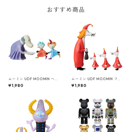
おすすめ商品
ムーミン UDF MOOMIN ヘム
ムーミン UDF MOOMIN フィ
レンさんとトフスランとビフ
リフヨンカ&子供3人セット フ
¥1,980
¥1,980
スラン フィギュア
ィギュア