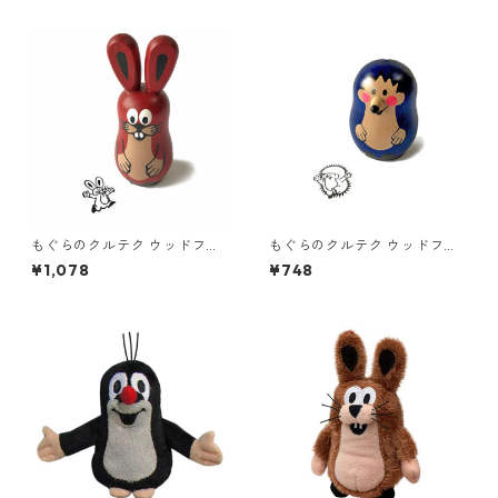
もぐらのクルテク ウッドフィ
もぐらのクルテク ウッドフィ
ギュアスタンプ うさぎ Krtek
ギュアスタンプ はりねずみ Kr
¥1,078
¥748
tek