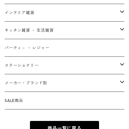
X-MEN
ムーラン
セサミストリート
アクセサリー
コインバンク ・ 貯金箱
ストラップ
ウェア
インテリア雑貨
デッド・プール
ズートピア
ルーニー・テューンズ
おもちゃ・パズル
キーホルダー
ポーチ ・ バッグ
ウォールアート
キッチン雑貨 ・ 生活雑貨
ファンタスティック・フォー
モアナと伝説の海
ベアブリック
コミック・絵本
ワッペン
財布 ・ ウォレット
ポスター ・ デコレーション
キッチングッズ
パーティ－ ・ レジャー
マグカップ ・ グラス ・ タンブラー
ゴーストライダー
ライオンキング
ワンピース
マスコット
アクセサリー
ファブリック
生活雑貨
ステーショナリー
お皿 ・ プレート ・ ボウル
ネックレス
ドアマット
パニッシャー
バンビ
ドラゴンボール
ピンズ ・ ピンバッジ
スニーカー ・ ソックス
キャンドル・ライト
シャープペン・ボールペン
メーカー・ブランド別
カトラリー
ピアス
タオル・バスマット
サノス
ダンボ
呪術廻戦
缶バッジ ・ 缶ケース
ファッション雑貨
ウォータードーム
ペンケース
BB Designs
SALE商品
ランチョン・ナプキン
ブレスレット
マスク
ヴェノム
ピノキオ
ジョジョの奇妙な冒険
専用ケース
オブジェ・小物入れ
ノート・メモ帳
BIOWORLD
商品一覧に戻る