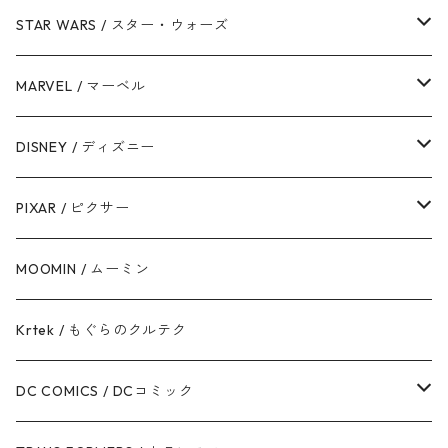
STAR WARS / スター・ウォーズ
ダース・ベイダー
MARVEL / マーベル
ストームトルーパー
マーベルコミック
DISNEY / ディズニー
ハン・ソロ
アベンジャーズ
ディズニーフレンズ
PIXAR / ピクサー
ドロイド
スパイダーマン
ディズニープリンセス
トイ・ストーリー
MOOMIN / ムーミン
ボバ・フェット / マンダロリアン
アイアンマン
ディズニーヴィランズ
モンスターズ・インク / ユニバーシティ
Krtek / もぐらのクルテク
ジェダイ・オーダー
キャプテン・アメリカ
シンデレラ
カーズ
DC COMICS / DCコミック