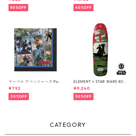
Y
NEY
50%OFF
40%OFF
マーベル アベンジャーズ Pow
ELEMENT × STAR WARS 80S
ers Unite 16pcペーパーナプ
BOBA FETT SKATEBOARD D
¥792
¥9,240
キン MARVEL 紙ナプキン Ave
ECK ボバ・フェット スケート
ngers
ボードデッキ エレメント スタ
20%OFF
30%OFF
ー・ウォーズ
CATEGORY