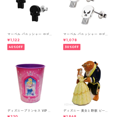
マーベル パニッシャー ロゴス
マーベル パニッシャー ロゴス
タッドピアス ブラック MARV
タッドピアス シルバー MARV
¥1,122
¥1,078
EL
EL
40%OFF
30%OFF
ディズニープリンセス VIP パ
ディズニー 美女と野獣 ビース
ーティーカップ コップ DISNE
ト&ベル ソルト&ペッパー DIS
¥220
¥1,968