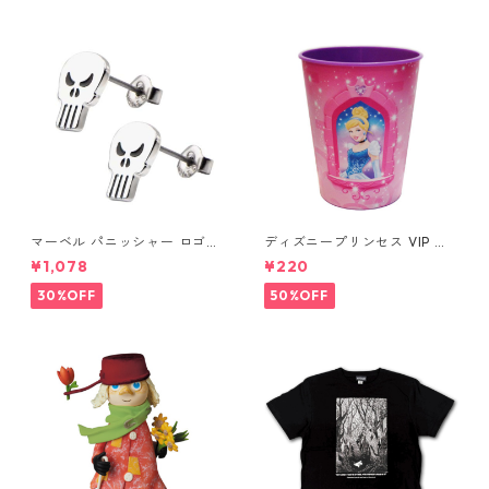
マーベル パニッシャー ロゴス
ディズニープリンセス VIP パ
タッドピアス シルバー MARV
ーティーカップ コップ DISNE
¥1,078
¥220
EL
Y
30%OFF
50%OFF