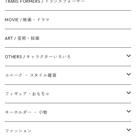
銀河帝国 / ダークサイド
マイティ・ソー
美女と野獣
ファインディング・ニモ / ドリー
ジャスティス・リーグ
TRANS FORMERS / トランスフォーマー
反乱同盟軍 / ライトサイド
ハルク
眠れる森の美女
Mr.インクレディブル
バットマン
MOVIE / 映画・ドラマ
スターウォーズ・シリーズ
ブラック・ウィドウ
リトル・マーメイド
アーロと少年
スーパーマン
ART / 芸術・絵画
シークエル・トリロジー
ブラックパンサー
白雪姫
ピクサー
ザ・フラッシュ
OTHERS / キャラクターいろいろ
アンソロジー・シリーズ
キャプテン・マーベル
アラジン
ワンダーウーマン
ザ・マペッツ
ユニーク ・ スタイル雑貨
スターウォーズ・アニメ
ドクター・ストレンジ
塔の上のラプンツェル
ジョーカー
ひつじのショーン
北欧・ヨーロッパ雑貨
フィギュア・おもちゃ
スターウォーズ・コラボ
ガーディアンズ・オブ・ギャラクシー
アナと雪の女王
ハーレイ・クイン
ピーナッツ / スヌーピー
アメリカン雑貨
スタチュー ・ フィギュア
キーホルダー ・ 小物
アントマン
プリンセスと魔法のキス
ミッフィー
ホームパーティー・バーベキュー雑貨
ぬいぐるみ ・ プラッシュドール
ステッカー ・ シール
ファッション