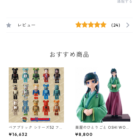
通報する
レビュー
(24)
おすすめ商品
ベアブリック シリーズ52 フィ
薬屋のひとりごと OSHI WOR
ギュア 24個入り カートン BE
KS 猫猫 フィギュア マオマオ
¥16,632
¥8,800
@RBRICK
推しワークス