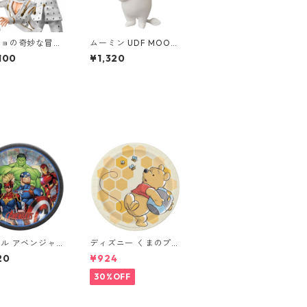
ジョの奇妙な冒険
ムーミン UDF MOOMI
風 フィグゼロ
N ムーミン&クリップ
100
¥1,320
 ブローノ・ブチャ
ダッス フィギュア
 フィギュア ス
ゼロ
ル アベンジャー
ディズニー くまのプー
ers Unite 8pc
さん 8pcペーパープレ
20
¥924
ープレート Mサ
ート Mサイズ 紙皿 DIS
ARVEL 紙皿 Av
NEY Pooh
30%OFF
s