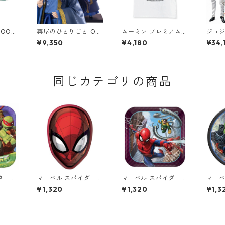
OOMI
薬屋のひとりごと OSH
ムーミン プレミアムT
ジョ
） フィ
I WORKS 壬氏 フィギ
シャツ 夏祭り ホワイ
黄金の
¥9,350
¥4,180
¥34,
ュア ジンシ 推しワー
ト スナフキン&リトル
1/6
クス
ミイ 80th 小説TEE M
ラティ
OOMIN グッズ
リー
同じカテゴリの商品
タート
マーベル スパイダーマ
マーベル スパイダーマ
マーベ
パープレ
ン Face Shaped 8pc
ン Webbed Wonder 8
ズ Pow
¥1,320
¥1,320
¥1,3
NT T
ペーパープレート MA
pcペーパープレート S
ペーパ
RVEL 紙皿 Spiderman
サイズ MARVEL 紙皿
イズ M
Spiderman
enger