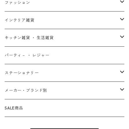
アントマン
プリンセスと魔法のキス
ミッフィー
ホームパーティー・バーベキュー雑貨
ぬいぐるみ ・ プラッシュドール
ステッカー ・ シール
ファッション
X-MEN
ムーラン
セサミストリート
アクセサリー
コインバンク ・ 貯金箱
ストラップ
ウェア
インテリア雑貨
デッド・プール
ズートピア
ルーニー・テューンズ
おもちゃ・パズル
キーホルダー
ポーチ ・ バッグ
ウォールアート
キッチン雑貨 ・ 生活雑貨
ファンタスティック・フォー
モアナと伝説の海
ベアブリック
コミック・絵本
ワッペン
財布 ・ ウォレット
ポスター ・ デコレーション
キッチングッズ
パーティ－ ・ レジャー
マグカップ ・ グラス ・ タンブラー
ゴーストライダー
ライオンキング
ワンピース
マスコット
アクセサリー
ファブリック
生活雑貨
ステーショナリー
お皿 ・ プレート ・ ボウル
ネックレス
ドアマット
パニッシャー
バンビ
ドラゴンボール
ピンズ ・ ピンバッジ
スニーカー ・ ソックス
キャンドル・ライト
シャープペン・ボールペン
メーカー・ブランド別
カトラリー
ピアス
タオル・バスマット
サノス
ダンボ
呪術廻戦
缶バッジ ・ 缶ケース
ファッション雑貨
ウォータードーム
ペンケース
BB Designs
SALE商品
ランチョン・ナプキン
ブレスレット
マスク
ヴェノム
ピノキオ
ジョジョの奇妙な冒険
専用ケース
オブジェ・小物入れ
ノート・メモ帳
BIOWORLD