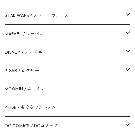
STAR WARS / スター・ウォーズ
ダース・ベイダー
MARVEL / マーベル
ストームトルーパー
マーベルコミック
DISNEY / ディズニー
ハン・ソロ
アベンジャーズ
ディズニーフレンズ
PIXAR / ピクサー
ドロイド
スパイダーマン
ディズニープリンセス
トイ・ストーリー
MOOMIN / ムーミン
ボバ・フェット / マンダロリアン
アイアンマン
ディズニーヴィランズ
モンスターズ・インク / ユニバーシティ
Krtek / もぐらのクルテク
ジェダイ・オーダー
キャプテン・アメリカ
シンデレラ
カーズ
DC COMICS / DCコミック