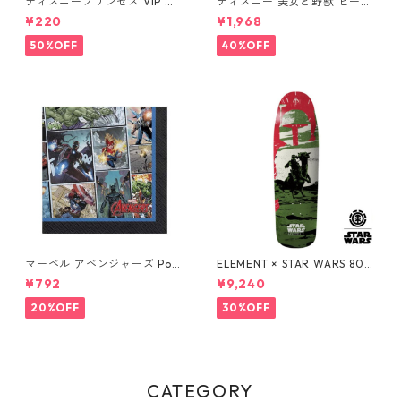
ディズニープリンセス VIP パ
ディズニー 美女と野獣 ビース
ーティーカップ コップ DISNE
ト&ベル ソルト&ペッパー DIS
¥220
¥1,968
Y
NEY
50%OFF
40%OFF
マーベル アベンジャーズ Pow
ELEMENT × STAR WARS 80S
ers Unite 16pcペーパーナプ
BOBA FETT SKATEBOARD D
¥792
¥9,240
キン MARVEL 紙ナプキン Ave
ECK ボバ・フェット スケート
ngers
ボードデッキ エレメント スタ
20%OFF
30%OFF
ー・ウォーズ
CATEGORY