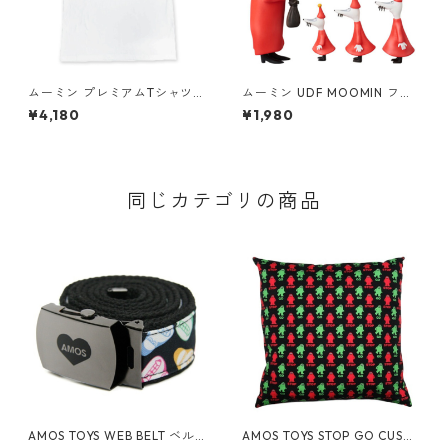
ムーミン プレミアムTシャツ
ムーミン UDF MOOMIN フィ
思い出 ホワイト 海のオーケス
リフヨンカ&子供3人セット フ
¥4,180
¥1,980
トラ号 80th 小説TEE MOOMI
ィギュア
N グッズ
同じカテゴリの商品
AMOS TOYS WEB BELT ベル
AMOS TOYS STOP GO CUSHI