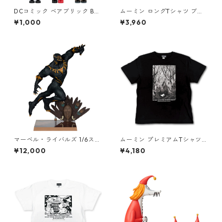
DCコミック ベアブリック BE
ムーミン ロングTシャツ ブラ
@RBRICK CHASE BATMAN H
ック テーブル MOOMIN グッ
¥1,000
¥3,960
USH #1 フィギュア 単品（1
ズ
個） DC COMICS
マーベル・ライバルズ 1/6スケ
ムーミン プレミアムTシャツ
ール シーン・フィギュア ブラ
彗星 ブラック ムーミントロー
¥12,000
¥4,180
ックパンサー Black Panther
ル 80th 小説TEE MOOMIN グ
スタチュー MARVEL
ッズ