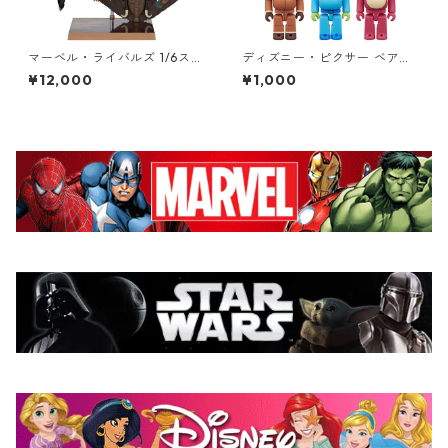
マーベル・ライバルズ 1/6スケ
ディズニー・ピクサー ベアブ
ール シーン・フィギュア ブラ
リック BE@RBRICK CHASE T
¥12,000
¥1,000
ックパンサー Black Panther
OY STORY フィギュア 単品
スタチュー MARVEL
（1個） トイ・ストーリー