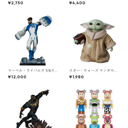
ト エイモス キングケン
ON クッション エイモス
¥2,750
¥4,400
マーベル・ライバルズ 1/6スケ
スター・ウォーズ マンダロリ
ール シーン・フィギュア ミス
アン UDF GROGU Gauntlet
¥12,000
¥1,980
ター・ファンタスティック Mi
フィギュア グローグー ガント
ster Fantastic スタチュー M
レット ザ・チャイルド ベビー
ARVEL
ヨーダ