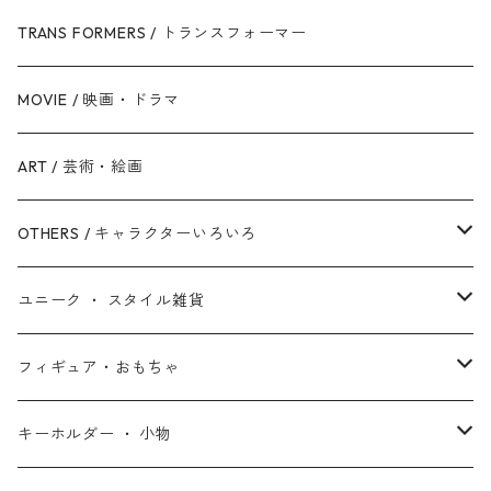
銀河帝国 / ダークサイド
マイティ・ソー
美女と野獣
ファインディング・ニモ / ドリー
ジャスティス・リーグ
TRANS FORMERS / トランスフォーマー
反乱同盟軍 / ライトサイド
ハルク
眠れる森の美女
Mr.インクレディブル
バットマン
MOVIE / 映画・ドラマ
スターウォーズ・シリーズ
ブラック・ウィドウ
リトル・マーメイド
アーロと少年
スーパーマン
ART / 芸術・絵画
シークエル・トリロジー
ブラックパンサー
白雪姫
ピクサー
ザ・フラッシュ
OTHERS / キャラクターいろいろ
アンソロジー・シリーズ
キャプテン・マーベル
アラジン
ワンダーウーマン
ザ・マペッツ
ユニーク ・ スタイル雑貨
スターウォーズ・アニメ
ドクター・ストレンジ
塔の上のラプンツェル
ジョーカー
ひつじのショーン
北欧・ヨーロッパ雑貨
フィギュア・おもちゃ
スターウォーズ・コラボ
ガーディアンズ・オブ・ギャラクシー
アナと雪の女王
ハーレイ・クイン
ピーナッツ / スヌーピー
アメリカン雑貨
スタチュー ・ フィギュア
キーホルダー ・ 小物