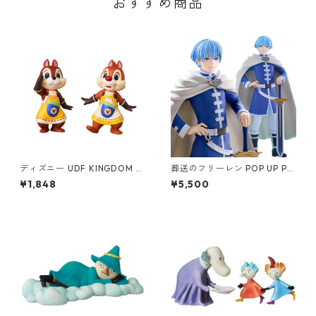
おすすめ商品
ディズニー UDF KINGDOM H
葬送のフリーレン POP UP PA
EARTS Ⅱ CHIP 'N DALE フィ
RADE ヒンメル フィギュア ポ
¥1,848
¥5,500
ギュア キングダムハーツ チッ
ッパレ
プ＆デール