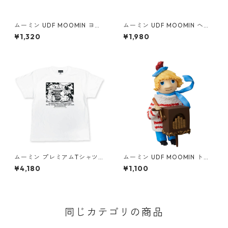
ムーミン UDF MOOMIN ヨク
ムーミン UDF MOOMIN ヘム
サル（寝） フィギュア
レンさんとトフスランとビフ
¥1,320
¥1,980
スラン フィギュア
ムーミン プレミアムTシャツ
ムーミン UDF MOOMIN トゥ
思い出 ホワイト 海のオーケス
ーティッキー フィギュア
¥4,180
¥1,100
トラ号 80th 小説TEE MOOMI
N グッズ
同じカテゴリの商品