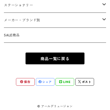
マグカップ ・ グラス ・ タンブラー
ゴーストライダー
ライオンキング
ワンピース
マスコット
アクセサリー
ファブリック
生活雑貨
ステーショナリー
お皿 ・ プレート ・ ボウル
ネックレス
ドアマット
パニッシャー
バンビ
ドラゴンボール
ピンズ ・ ピンバッジ
スニーカー ・ ソックス
キャンドル・ライト
シャープペン・ボールペン
メーカー・ブランド別
カトラリー
ピアス
タオル・バスマット
サノス
ダンボ
呪術廻戦
缶バッジ ・ 缶ケース
ファッション雑貨
ウォータードーム
ペンケース
BB Designs
SALE商品
ランチョン・ナプキン
ブレスレット
マスク
ヴェノム
ピノキオ
ジョジョの奇妙な冒険
専用ケース
オブジェ・小物入れ
ノート・メモ帳
BIOWORLD
商品一覧に戻る
ボトルホルダー・オープナー
指輪
傘
スパイダーグウェン
101匹わんちゃん
ダンダダン
下敷き
BULLYLAND
ソルト&ペッパー
カフス
ギフトバッグ ・ ペーパーバッグ
ドクター・ドゥーム
不思議の国のアリス
推しの子
COMANSI
保存
シェア
LINE
ポスト
キッチン雑貨
チャーム
カレンダー
ロキ
ピーター・パン
葬送のフリーレン
DARK HORSE
雑貨
© アールデリュージョン
ヒドラ
くまのプーさん
薬屋のひとりごと
Diamond Select