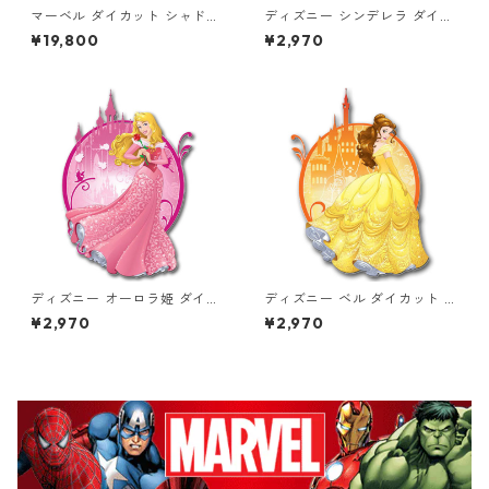
マーベル ダイカット シャドー
ディズニー シンデレラ ダイカ
ボックス ウォールアート MAR
ット ウッドウォールアート DI
¥19,800
¥2,970
VEL ウッドフレーム
SNEY 木製 プリンセス
ディズニー オーロラ姫 ダイカ
ディズニー ベル ダイカット ウ
ット ウッドウォールアート DI
ッドウォールアート DISNEY
¥2,970
¥2,970
SNEY 眠れる森の美女 木製 プ
美女と野獣 木製 プリンセス
リンセス