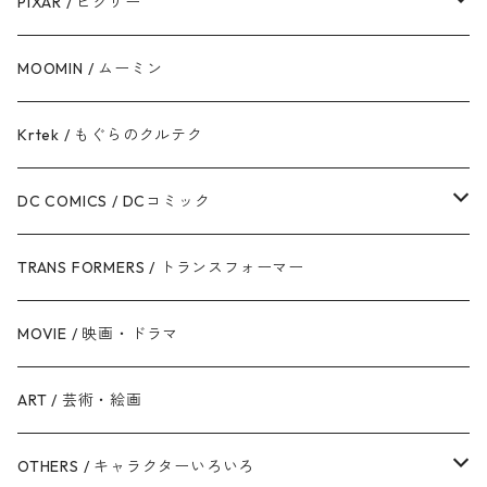
ハン・ソロ
アベンジャーズ
ディズニーフレンズ
PIXAR / ピクサー
ドロイド
スパイダーマン
ディズニープリンセス
トイ・ストーリー
MOOMIN / ムーミン
ボバ・フェット / マンダロリアン
アイアンマン
ディズニーヴィランズ
モンスターズ・インク / ユニバーシティ
Krtek / もぐらのクルテク
ジェダイ・オーダー
キャプテン・アメリカ
シンデレラ
カーズ
DC COMICS / DCコミック
銀河帝国 / ダークサイド
マイティ・ソー
美女と野獣
ファインディング・ニモ / ドリー
ジャスティス・リーグ
TRANS FORMERS / トランスフォーマー
反乱同盟軍 / ライトサイド
ハルク
眠れる森の美女
Mr.インクレディブル
バットマン
MOVIE / 映画・ドラマ
スターウォーズ・シリーズ
ブラック・ウィドウ
リトル・マーメイド
アーロと少年
スーパーマン
ART / 芸術・絵画
シークエル・トリロジー
ブラックパンサー
白雪姫
ピクサー
ザ・フラッシュ
OTHERS / キャラクターいろいろ