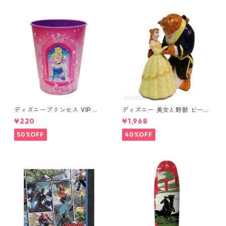
ディズニープリンセス VIP パ
ディズニー 美女と野獣 ビース
ーティーカップ コップ DISNE
ト&ベル ソルト&ペッパー DIS
¥220
¥1,968
Y
NEY
50%OFF
40%OFF