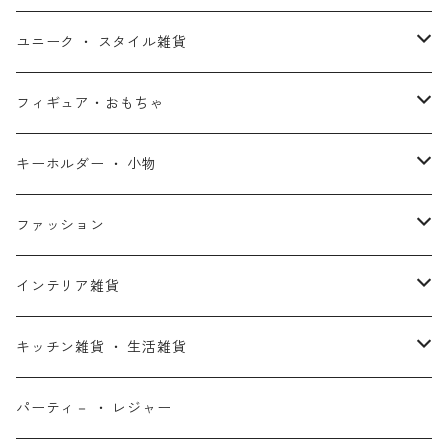
アンソロジー・シリーズ
キャプテン・マーベル
アラジン
ワンダーウーマン
ザ・マペッツ
ユニーク ・ スタイル雑貨
スターウォーズ・アニメ
ドクター・ストレンジ
塔の上のラプンツェル
ジョーカー
ひつじのショーン
北欧・ヨーロッパ雑貨
フィギュア・おもちゃ
スターウォーズ・コラボ
ガーディアンズ・オブ・ギャラクシー
アナと雪の女王
ハーレイ・クイン
ピーナッツ / スヌーピー
アメリカン雑貨
スタチュー ・ フィギュア
キーホルダー ・ 小物
アントマン
プリンセスと魔法のキス
ミッフィー
ホームパーティー・バーベキュー雑貨
ぬいぐるみ ・ プラッシュドール
ステッカー ・ シール
ファッション
X-MEN
ムーラン
セサミストリート
アクセサリー
コインバンク ・ 貯金箱
ストラップ
ウェア
インテリア雑貨
デッド・プール
ズートピア
ルーニー・テューンズ
おもちゃ・パズル
キーホルダー
ポーチ ・ バッグ
ウォールアート
キッチン雑貨 ・ 生活雑貨
ファンタスティック・フォー
モアナと伝説の海
ベアブリック
コミック・絵本
ワッペン
財布 ・ ウォレット
ポスター ・ デコレーション
キッチングッズ
パーティ－ ・ レジャー