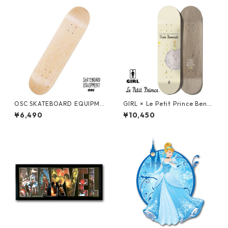
OSC SKATEBOARD EQUIPME
GIRL × Le Petit Prince Benn
NT BLANK DECK スケートボ
ett Moon Planet Deck スケ
¥6,490
¥10,450
ード ブランクデッキ 無地デッ
ートボードデッキ 星の王子様
キ
ガールスケートボード The Lit
tle Prince