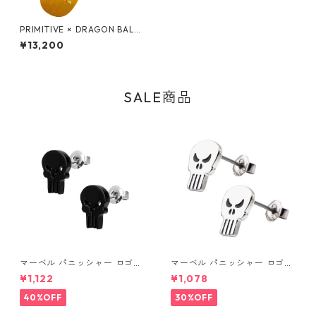
PRIMITIVE × DRAGON BALL
Z SUPER SAIYAN GOKU PAUL
¥13,200
RODRIGUEZ DECK 孫悟空 ス
ケートボードデッキ プリミテ
ィブ ドラゴンボールZ
SALE商品
マーベル パニッシャー ロゴス
マーベル パニッシャー ロゴス
タッドピアス ブラック MARV
タッドピアス シルバー MARV
¥1,122
¥1,078
EL
EL
40%OFF
30%OFF