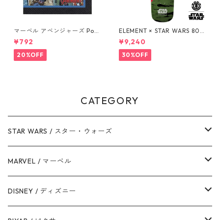
マーベル アベンジャーズ Pow
ELEMENT × STAR WARS 80S
ers Unite 16pcペーパーナプ
BOBA FETT SKATEBOARD D
¥792
¥9,240
キン MARVEL 紙ナプキン Ave
ECK ボバ・フェット スケート
ngers
ボードデッキ エレメント スタ
20%OFF
30%OFF
ー・ウォーズ
CATEGORY
STAR WARS / スター・ウォーズ
ダース・ベイダー
MARVEL / マーベル
ストームトルーパー
マーベルコミック
DISNEY / ディズニー