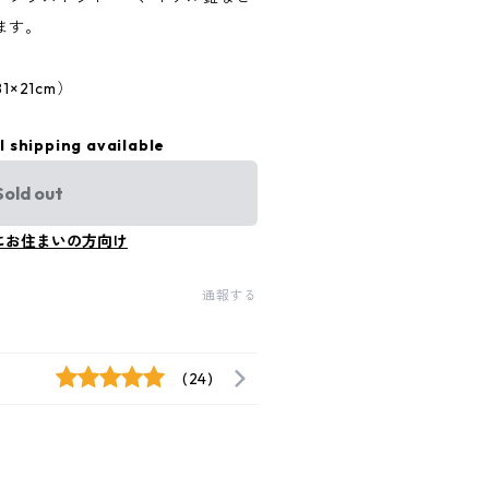
ます。
×21cm）
l shipping available
Sold out
にお住まいの方向け
通報する
(24)