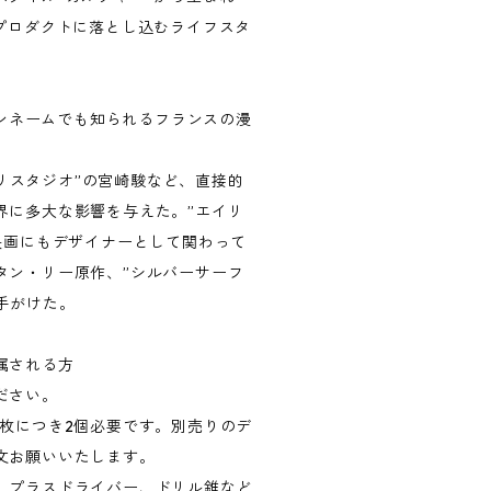
をプロダクトに落とし込むライフスタ
のペンネームでも知られるフランスの漫
ジブリスタジオ”の宮崎駿など、直接的
界に多大な影響を与えた。”エイリ
映画にもデザイナーとして関わって
タン・リー原作、”シルバーサーフ
手がけた。
属される方
ださい。
1枚につき2個必要です。別売りのデ
文お願いいたします。
、プラスドライバー、ドリル錐など