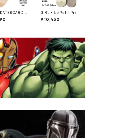
SKATEBOARD E
GIRL × Le Petit Princ
MENT BLANK DE
e Bennett Moon Plan
90
¥10,450
スケートボード ブ
et Deck スケートボー
デッキ 無地デッ
ドデッキ 星の王子様
ガールスケートボード
The Little Prince