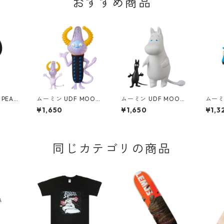
おすすめ商品
PEAN
ムーミン UDF MOOMI
ムーミン UDF MOOMI
ムーミ
 ホール
N 火星人 親子セット
N ムーミントロール&
N ム
¥1,650
¥1,650
¥1,3
ドストッ
フィギュア
ソフス フィギュア
ダッス
版) フ
Y HO
TOCK
同じカテゴリの商品