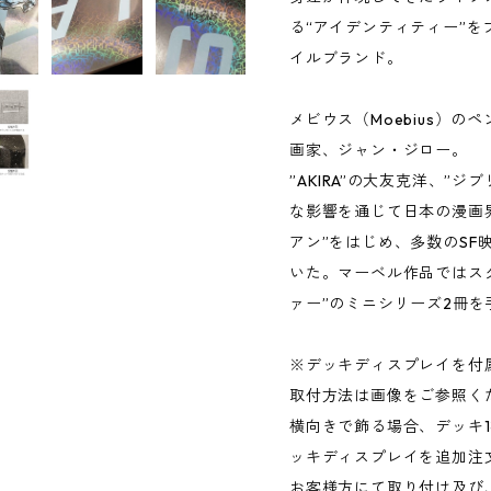
る“アイデンティティー”
イルブランド。
メビウス（Moebius）
画家、ジャン・ジロー。
”AKIRA”の大友克洋、”
な影響を通じて日本の漫画
アン”をはじめ、多数のSF
いた。マーベル作品ではス
ァー”のミニシリーズ2冊を
※デッキディスプレイを付
取付方法は画像をご参照く
横向きで飾る場合、デッキ
ッキディスプレイを追加注
お客様方にて取り付け及び