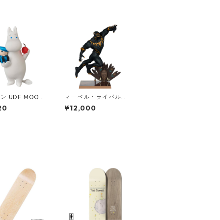
ン UDF MOOMI
マーベル・ライバルズ
ーミン&クリップ
1/6スケール シーン・
20
¥12,000
 フィギュア
フィギュア ブラックパ
ンサー Black Panther
スタチュー MARVEL