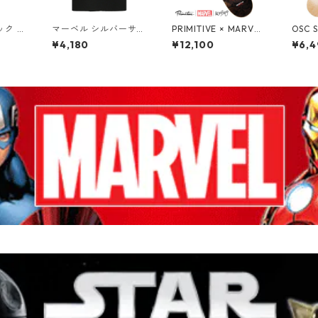
ク 1/
マーベル シルバーサー
PRIMITIVE × MARVEL
OSC 
ン・フ
ファー Vintage 90s
× MOEBIUS TIAGO LE
QUIP
¥4,180
¥12,100
¥6,4
バーサー
Reprint Tシャツ Silve
MOS THE THING DEC
CK 
ク・カ
r Surfer MARVEL
K ザ・シング スケート
ランク
c Fou
ボードデッキ プリミテ
キ
 スタチュ
ィブ マーベル