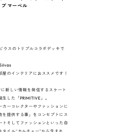
ィブ マーベル
メビウスのトリプルコラボデッキで
lvas
部屋のインテリアにおススメです！
常に新しい情報を発信するスケート
した「PRIMITIVE」。
ーカーコレクターやファッションに
物を提供する事」をコンセプトにス
ートそしてファッションといった自
スタイル“カルチャー”から生まれ