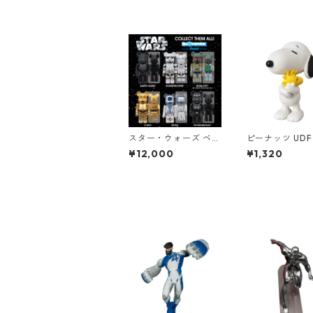
スター・ウォーズ ベア
ピーナッツ UDF 
ブリック BE@RBRICK
UTS スヌーピー
¥12,000
¥1,320
CHASE STAR WARS C
ディング ウッ
ELEBRATION フィギ
ク (リニューアル
ュア 12個入り ボック
ィギュア SNOOP
ス スターウォーズ
LDING WOODS