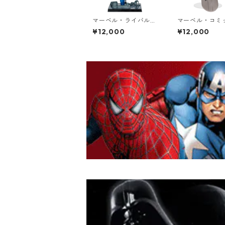
マーベル・ライバルズ
マーベル・コミッ
1/6スケール シーン・
6スケール シー
¥12,000
¥12,000
フィギュア ミスター・
ィギュア シル
ファンタスティック M
ファー（ジャッ
ister Fantastic スタ
ービー/Fantasti
チュー MARVEL
r Vol.1 #72）
ー MARVEL