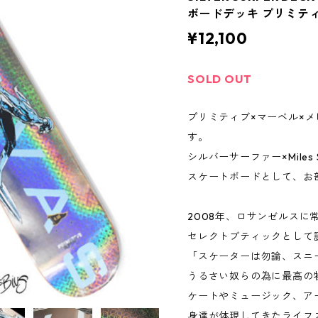
ボードデッキ プリミテ
¥12,100
SOLD OUT
プリミティブ×マーベル×
す。
シルバーサーファー×Miles Si
スケートボードとして、お
2008年、ロサンゼルスに
セレクトブティックとして誕生
「スケーターは勿論、スニ
うるさい奴らの為に最高の
ケートやミュージック、ア
身達が体現してきたライフ