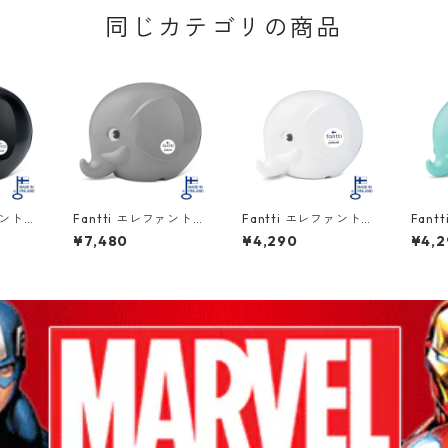
同じカテゴリの商品
ァントバ
Fantti エレファントバ
Fantti エレファントバ
Fan
ブラック
ンク Lサイズ グレー P
ンク Mサイズ ホワイ
ンク 
¥7,480
¥4,290
¥4,2
u 北欧
ALASET Norsu 北欧
ト PALASET Norsu 北
ALAS
欧