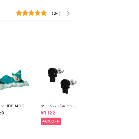
(24)
ン UDF MOOMI
マーベル パニッシャー
クサル（寝） フィ
ロゴスタッドピアス ブ
20
¥1,122
ア
ラック MARVEL
40%OFF