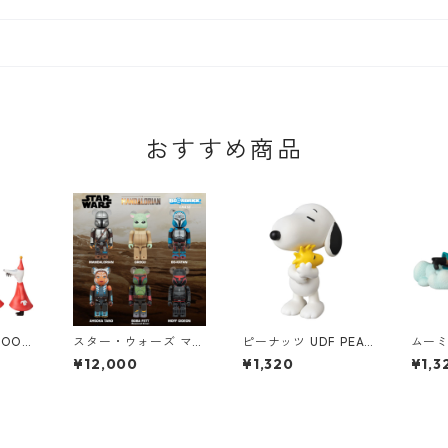
おすすめ商品
OOMI
スター・ウォーズ マン
ピーナッツ UDF PEAN
ムーミ
カ&子
ダロリアン ベアブリッ
UTS スヌーピー ホール
N ヨ
¥12,000
¥1,320
¥1,3
ィギュ
ク BE@RBRICK CHAS
ディング ウッドストッ
ギュ
E THE MANDALORIA
ク (リニューアル版) フ
N STAR WARS フィギ
ィギュア SNOOPY HO
ュア 12個入り ボック
LDING WOODSTOCK
ス スターウォーズ