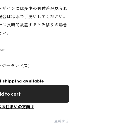
デザインには多少の個体差が見られ
場合は冷水で手洗いしてください。
上に長時間放置すると色移りの場合
さい。
cm
ージーランド産）
l shipping available
d to cart
にお住まいの方向け
通報する