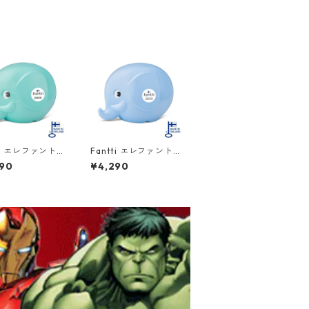
tti エレファントバ
Fantti エレファントバ
Mサイズ ミント P
ンク Mサイズ ピュア
90
¥4,290
ET Norsu 北欧
ライトブルー PALASE
T Norsu 北欧