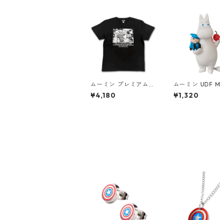
ムーミン プレミアムT
ムーミン UDF M
シャツ 思い出 ブラッ
N ムーミン&ク
¥4,180
¥1,320
ク 海のオーケストラ号
ダッス フィギュ
80th 小説TEE MOOM
IN グッズ