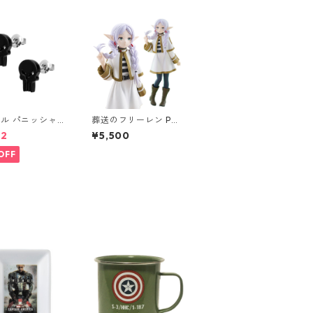
ル パニッシャー
葬送のフリーレン POP
タッドピアス ブ
UP PARADE フリーレ
22
¥5,500
 MARVEL
ン 三つ編みVer. フィ
ギュア ポッパレ
OFF