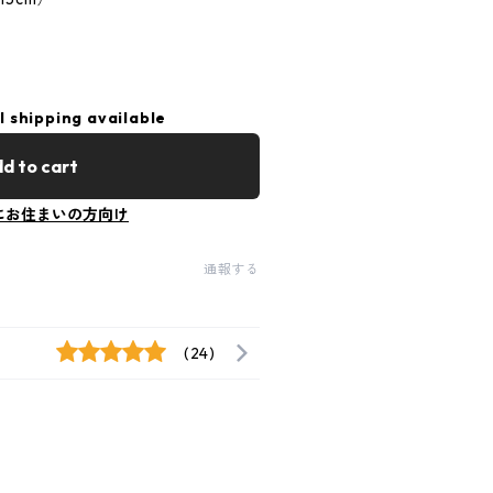
l shipping available
d to cart
にお住まいの方向け
通報する
(24)