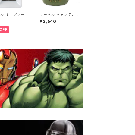
ル ミニプレート
マーベル キャプテン・
プテン・アメリカ
アメリカ ヴィンテージ
¥2,640
スター 小皿 MA
ミリタリー アーミーホ
ーローマグカップ エナ
OFF
メルマグ MARVEL