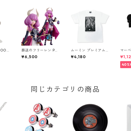
OOMI
葬送のフリーレン POP
ムーミン プレミアムT
マーベ
リップ
UP PARADE アウラ フ
シャツ 彗星 ホワイト
ロゴス
¥6,500
¥4,180
¥1,1
ア
ィギュア ポッパレ
ムーミントロール 80t
ラック
h 小説TEE MOOMIN
40%
グッズ
同じカテゴリの商品