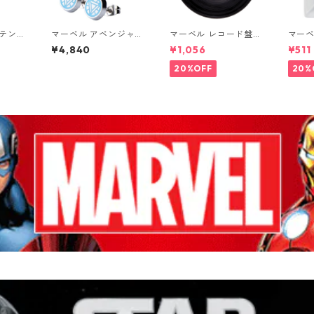
プテン・
マーベル アベンジャー
マーベル レコード盤型
マーベ
ペンダ
ズ ロゴ ピアスセット
プレート キャプテン・
キャ
¥4,840
¥1,056
¥511
MARV
アイアンマン キャプテ
アメリカ アメコミ お
歴代ポ
ン・アメリカ MARVEL
皿 MARVEL
RVEL
20%OFF
20%