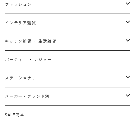
アントマン
プリンセスと魔法のキス
ミッフィー
ホームパーティー・バーベキュー雑貨
ぬいぐるみ ・ プラッシュドール
ステッカー ・ シール
ファッション
X-MEN
ムーラン
セサミストリート
アクセサリー
コインバンク ・ 貯金箱
ストラップ
ウェア
インテリア雑貨
デッド・プール
ズートピア
ルーニー・テューンズ
おもちゃ・パズル
キーホルダー
ポーチ ・ バッグ
ウォールアート
キッチン雑貨 ・ 生活雑貨
ファンタスティック・フォー
モアナと伝説の海
ベアブリック
コミック・絵本
ワッペン
財布 ・ ウォレット
ポスター ・ デコレーション
キッチングッズ
パーティ－ ・ レジャー
マグカップ ・ グラス ・ タンブラー
ゴーストライダー
ライオンキング
ワンピース
マスコット
アクセサリー
ファブリック
生活雑貨
ステーショナリー
お皿 ・ プレート ・ ボウル
ネックレス
ドアマット
パニッシャー
バンビ
ドラゴンボール
ピンズ ・ ピンバッジ
スニーカー ・ ソックス
キャンドル・ライト
シャープペン・ボールペン
メーカー・ブランド別
カトラリー
ピアス
タオル・バスマット
サノス
ダンボ
呪術廻戦
缶バッジ ・ 缶ケース
ファッション雑貨
ウォータードーム
ペンケース
BB Designs
SALE商品
ランチョン・ナプキン
ブレスレット
マスク
ヴェノム
ピノキオ
ジョジョの奇妙な冒険
専用ケース
オブジェ・小物入れ
ノート・メモ帳
BIOWORLD