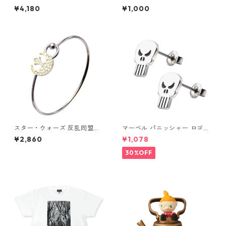
夏祭り ホワイト スナフキン&
ク BE@RBRICK CHASE STAR
¥4,180
¥1,000
リトルミイ 80th 小説TEE MO
WARS CELEBRATION フィギ
OMIN グッズ
ュア 単品（1個） スターウォ
ーズ
スター・ウォーズ 反乱同盟軍
マーベル パニッシャー ロゴス
シンボル バングル ブレスレッ
タッドピアス シルバー MARV
¥2,860
¥1,078
ト STAR WARS ライトサイド
EL
30%OFF