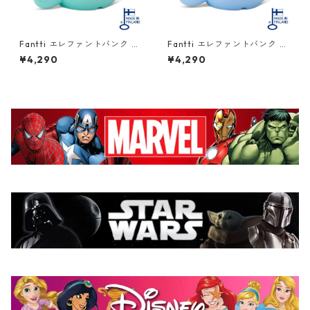
Fantti エレファントバンク M
Fantti エレファントバンク M
サイズ ミント PALASET Nors
サイズ ピュアライトブルー PA
¥4,290
¥4,290
u 北欧
LASET Norsu 北欧