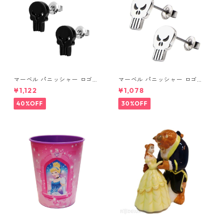
マーベル パニッシャー ロゴス
マーベル パニッシャー ロゴス
タッドピアス ブラック MARV
タッドピアス シルバー MARV
¥1,122
¥1,078
EL
EL
40%OFF
30%OFF