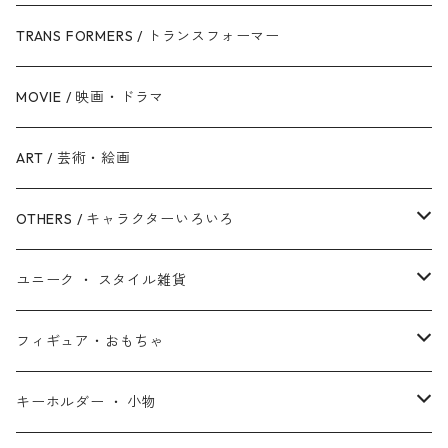
銀河帝国 / ダークサイド
マイティ・ソー
美女と野獣
ファインディング・ニモ / ドリー
ジャスティス・リーグ
TRANS FORMERS / トランスフォーマー
反乱同盟軍 / ライトサイド
ハルク
眠れる森の美女
Mr.インクレディブル
バットマン
MOVIE / 映画・ドラマ
スターウォーズ・シリーズ
ブラック・ウィドウ
リトル・マーメイド
アーロと少年
スーパーマン
ART / 芸術・絵画
シークエル・トリロジー
ブラックパンサー
白雪姫
ピクサー
ザ・フラッシュ
OTHERS / キャラクターいろいろ
アンソロジー・シリーズ
キャプテン・マーベル
アラジン
ワンダーウーマン
ザ・マペッツ
ユニーク ・ スタイル雑貨
スターウォーズ・アニメ
ドクター・ストレンジ
塔の上のラプンツェル
ジョーカー
ひつじのショーン
北欧・ヨーロッパ雑貨
フィギュア・おもちゃ
スターウォーズ・コラボ
ガーディアンズ・オブ・ギャラクシー
アナと雪の女王
ハーレイ・クイン
ピーナッツ / スヌーピー
アメリカン雑貨
スタチュー ・ フィギュア
キーホルダー ・ 小物