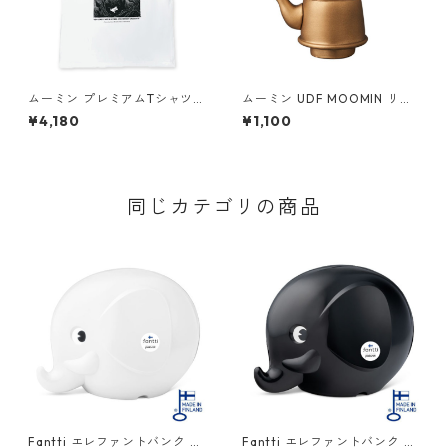
ムーミン プレミアムTシャツ
ムーミン UDF MOOMIN リト
彗星 ホワイト ムーミントロー
ルミイ&薬缶 フィギュア
¥4,180
¥1,100
ル 80th 小説TEE MOOMIN グ
ッズ
同じカテゴリの商品
Fantti エレファントバンク L
Fantti エレファントバンク L