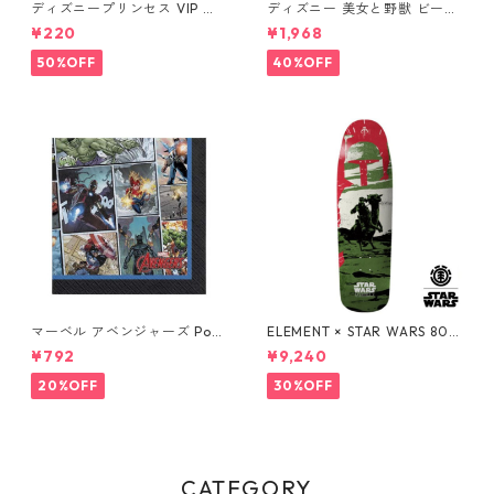
ディズニープリンセス VIP パ
ディズニー 美女と野獣 ビース
ーティーカップ コップ DISNE
ト&ベル ソルト&ペッパー DIS
¥220
¥1,968
Y
NEY
50%OFF
40%OFF
マーベル アベンジャーズ Pow
ELEMENT × STAR WARS 80S
ers Unite 16pcペーパーナプ
BOBA FETT SKATEBOARD D
¥792
¥9,240
キン MARVEL 紙ナプキン Ave
ECK ボバ・フェット スケート
ngers
ボードデッキ エレメント スタ
20%OFF
30%OFF
ー・ウォーズ
CATEGORY