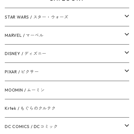
STAR WARS / スター・ウォーズ
ダース・ベイダー
MARVEL / マーベル
ストームトルーパー
マーベルコミック
DISNEY / ディズニー
ハン・ソロ
アベンジャーズ
ディズニーフレンズ
PIXAR / ピクサー
ドロイド
スパイダーマン
ディズニープリンセス
トイ・ストーリー
MOOMIN / ムーミン
ボバ・フェット / マンダロリアン
アイアンマン
ディズニーヴィランズ
モンスターズ・インク / ユニバーシティ
Krtek / もぐらのクルテク
ジェダイ・オーダー
キャプテン・アメリカ
シンデレラ
カーズ
DC COMICS / DCコミック