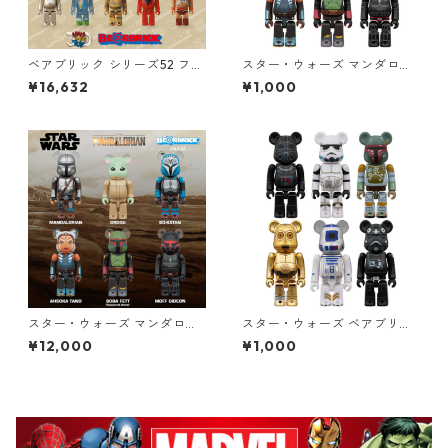
ベアブリック シリーズ52 フィ
スター・ウォーズ マンダロリ
ギュア 24個入り カートン BE
アン ベアブリック BE@RBRIC
¥16,632
¥1,000
@RBRICK
K CHASE THE MANDALORIA
N STAR WARS フィギュア 単
品（1個） スターウォーズ
スター・ウォーズ マンダロリ
スター・ウォーズ ベアブリッ
アン ベアブリック BE@RBRIC
ク BE@RBRICK CHASE STAR
¥12,000
¥1,000
K CHASE THE MANDALORIA
WARS CELEBRATION フィギ
N STAR WARS フィギュア 12
ュア 単品（1個） スターウォ
個入り ボックス スターウォー
ーズ
ズ