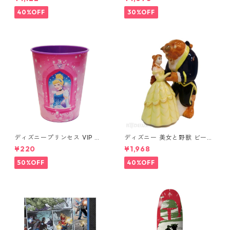
EL
EL
40%OFF
30%OFF
ディズニープリンセス VIP パ
ディズニー 美女と野獣 ビース
ーティーカップ コップ DISNE
ト&ベル ソルト&ペッパー DIS
¥220
¥1,968
Y
NEY
50%OFF
40%OFF