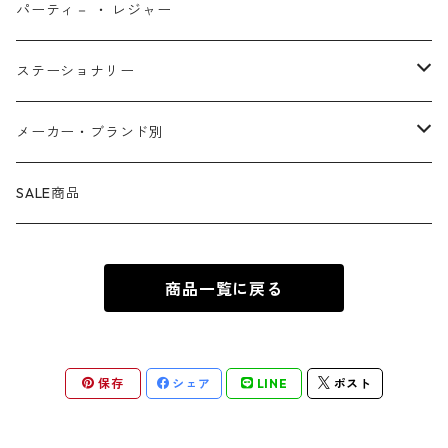
ファンタスティック・フォー
モアナと伝説の海
ベアブリック
コミック・絵本
ワッペン
財布 ・ ウォレット
ポスター ・ デコレーション
キッチングッズ
パーティ－ ・ レジャー
マグカップ ・ グラス ・ タンブラー
ゴーストライダー
ライオンキング
ワンピース
マスコット
アクセサリー
ファブリック
生活雑貨
ステーショナリー
お皿 ・ プレート ・ ボウル
ネックレス
ドアマット
パニッシャー
バンビ
ドラゴンボール
ピンズ ・ ピンバッジ
スニーカー ・ ソックス
キャンドル・ライト
シャープペン・ボールペン
メーカー・ブランド別
カトラリー
ピアス
タオル・バスマット
サノス
ダンボ
呪術廻戦
缶バッジ ・ 缶ケース
ファッション雑貨
ウォータードーム
ペンケース
BB Designs
SALE商品
ランチョン・ナプキン
ブレスレット
マスク
ヴェノム
ピノキオ
ジョジョの奇妙な冒険
専用ケース
オブジェ・小物入れ
ノート・メモ帳
BIOWORLD
商品一覧に戻る
ボトルホルダー・オープナー
指輪
傘
スパイダーグウェン
101匹わんちゃん
ダンダダン
下敷き
BULLYLAND
ソルト&ペッパー
カフス
ギフトバッグ ・ ペーパーバッグ
ドクター・ドゥーム
不思議の国のアリス
推しの子
COMANSI
保存
シェア
LINE
ポスト
キッチン雑貨
チャーム
カレンダー
ロキ
ピーター・パン
葬送のフリーレン
DARK HORSE