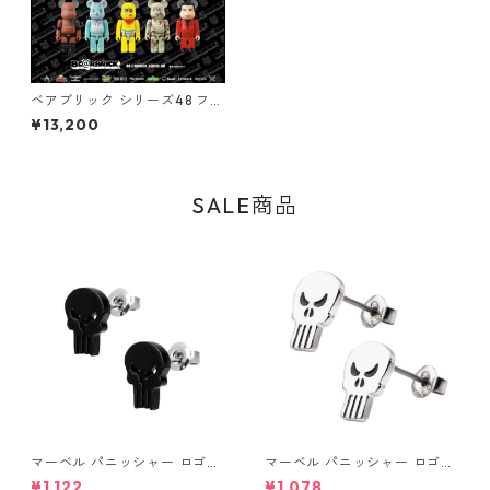
ベアブリック シリーズ48 フィ
ギュア 24個入り カートン BE
¥13,200
@RBRICK
SALE商品
マーベル パニッシャー ロゴス
マーベル パニッシャー ロゴス
タッドピアス ブラック MARV
タッドピアス シルバー MARV
¥1,122
¥1,078