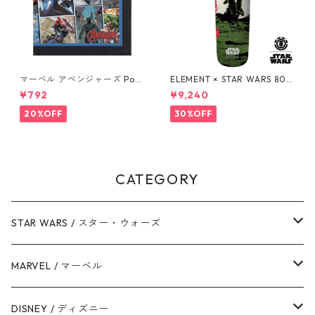
マーベル アベンジャーズ Pow
ELEMENT × STAR WARS 80S
ers Unite 16pcペーパーナプ
BOBA FETT SKATEBOARD D
¥792
¥9,240
キン MARVEL 紙ナプキン Ave
ECK ボバ・フェット スケート
ngers
ボードデッキ エレメント スタ
20%OFF
30%OFF
ー・ウォーズ
CATEGORY
STAR WARS / スター・ウォーズ
ダース・ベイダー
MARVEL / マーベル
ストームトルーパー
マーベルコミック
DISNEY / ディズニー