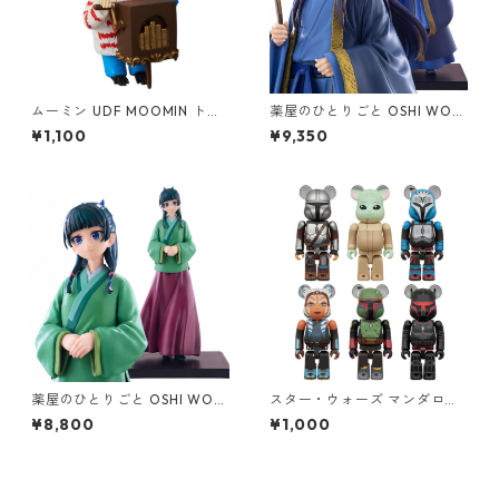
ムーミン UDF MOOMIN トゥ
薬屋のひとりごと OSHI WOR
ーティッキー フィギュア
KS 壬氏 フィギュア ジンシ 推
¥1,100
¥9,350
しワークス
薬屋のひとりごと OSHI WOR
スター・ウォーズ マンダロリ
KS 猫猫 フィギュア マオマオ
アン ベアブリック BE@RBRIC
¥8,800
¥1,000
推しワークス
K CHASE THE MANDALORIA
N STAR WARS フィギュア 単
品（1個） スターウォーズ