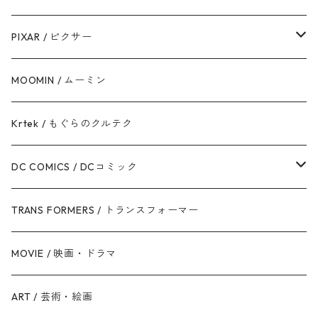
ハン・ソロ
アベンジャーズ
ディズニーフレンズ
PIXAR / ピクサー
ドロイド
スパイダーマン
ディズニープリンセス
トイ・ストーリー
MOOMIN / ムーミン
ボバ・フェット / マンダロリアン
アイアンマン
ディズニーヴィランズ
モンスターズ・インク / ユニバーシティ
Krtek / もぐらのクルテク
ジェダイ・オーダー
キャプテン・アメリカ
シンデレラ
カーズ
DC COMICS / DCコミック
銀河帝国 / ダークサイド
マイティ・ソー
美女と野獣
ファインディング・ニモ / ドリー
ジャスティス・リーグ
TRANS FORMERS / トランスフォーマー
反乱同盟軍 / ライトサイド
ハルク
眠れる森の美女
Mr.インクレディブル
バットマン
MOVIE / 映画・ドラマ
スターウォーズ・シリーズ
ブラック・ウィドウ
リトル・マーメイド
アーロと少年
スーパーマン
ART / 芸術・絵画