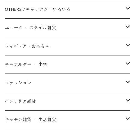
シークエル・トリロジー
ブラックパンサー
白雪姫
ピクサー
ザ・フラッシュ
OTHERS / キャラクターいろいろ
アンソロジー・シリーズ
キャプテン・マーベル
アラジン
ワンダーウーマン
ザ・マペッツ
ユニーク ・ スタイル雑貨
スターウォーズ・アニメ
ドクター・ストレンジ
塔の上のラプンツェル
ジョーカー
ひつじのショーン
北欧・ヨーロッパ雑貨
フィギュア・おもちゃ
スターウォーズ・コラボ
ガーディアンズ・オブ・ギャラクシー
アナと雪の女王
ハーレイ・クイン
ピーナッツ / スヌーピー
アメリカン雑貨
スタチュー ・ フィギュア
キーホルダー ・ 小物
アントマン
プリンセスと魔法のキス
ミッフィー
ホームパーティー・バーベキュー雑貨
ぬいぐるみ ・ プラッシュドール
ステッカー ・ シール
ファッション
X-MEN
ムーラン
セサミストリート
アクセサリー
コインバンク ・ 貯金箱
ストラップ
ウェア
インテリア雑貨
デッド・プール
ズートピア
ルーニー・テューンズ
おもちゃ・パズル
キーホルダー
ポーチ ・ バッグ
ウォールアート
キッチン雑貨 ・ 生活雑貨