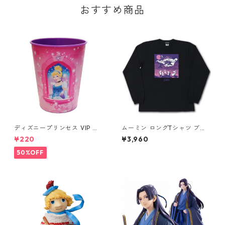
おすすめ商品
ディズニープリンセス VIP パ
ムーミン ロングTシャツ ブラ
ーティーカップ コップ DISNE
ック テーブル MOOMIN グッ
¥220
¥3,960
Y
ズ
50%OFF