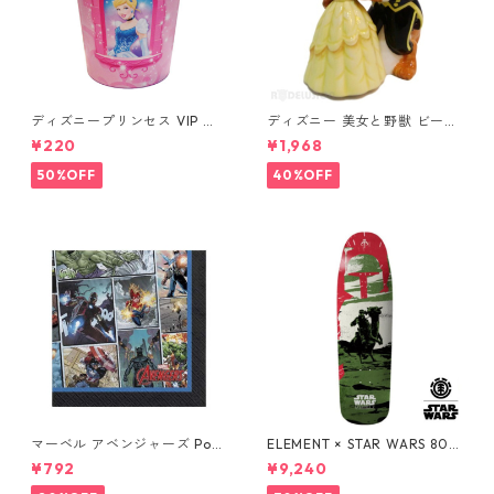
ディズニープリンセス VIP パ
ディズニー 美女と野獣 ビース
ーティーカップ コップ DISNE
ト&ベル ソルト&ペッパー DIS
¥220
¥1,968
Y
NEY
50%OFF
40%OFF
マーベル アベンジャーズ Pow
ELEMENT × STAR WARS 80S
ers Unite 16pcペーパーナプ
BOBA FETT SKATEBOARD D
¥792
¥9,240
キン MARVEL 紙ナプキン Ave
ECK ボバ・フェット スケート
ngers
ボードデッキ エレメント スタ