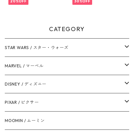
20%OFF
30%OFF
ー・ウォーズ
CATEGORY
STAR WARS / スター・ウォーズ
ダース・ベイダー
MARVEL / マーベル
ストームトルーパー
マーベルコミック
DISNEY / ディズニー
ハン・ソロ
アベンジャーズ
ディズニーフレンズ
PIXAR / ピクサー
ドロイド
スパイダーマン
ディズニープリンセス
トイ・ストーリー
MOOMIN / ムーミン