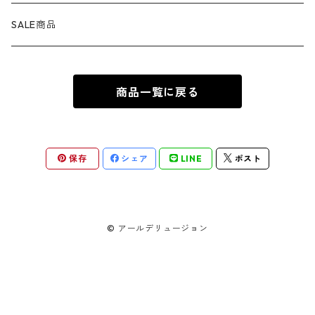
カトラリー
ピアス
タオル・バスマット
サノス
ダンボ
呪術廻戦
缶バッジ ・ 缶ケース
ファッション雑貨
ウォータードーム
ペンケース
BB Designs
SALE商品
ランチョン・ナプキン
ブレスレット
マスク
ヴェノム
ピノキオ
ジョジョの奇妙な冒険
専用ケース
オブジェ・小物入れ
ノート・メモ帳
BIOWORLD
商品一覧に戻る
ボトルホルダー・オープナー
指輪
傘
スパイダーグウェン
101匹わんちゃん
ダンダダン
下敷き
BULLYLAND
ソルト&ペッパー
カフス
ギフトバッグ ・ ペーパーバッグ
ドクター・ドゥーム
不思議の国のアリス
推しの子
COMANSI
保存
シェア
LINE
ポスト
キッチン雑貨
チャーム
カレンダー
ロキ
ピーター・パン
葬送のフリーレン
DARK HORSE
雑貨
© アールデリュージョン
ヒドラ
くまのプーさん
薬屋のひとりごと
Diamond Select
ナイトメアー・ビフォア・クリスマス
王様ランキング
Edge Home Products