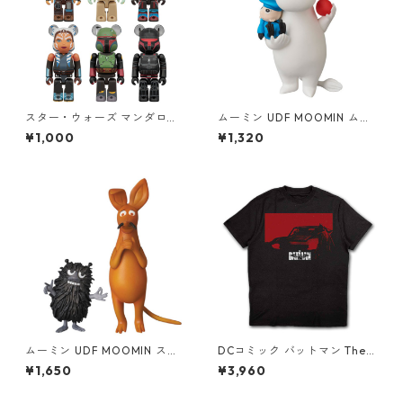
スター・ウォーズ マンダロリ
ムーミン UDF MOOMIN ムー
アン ベアブリック BE@RBRIC
ミン&クリップダッス フィギ
¥1,000
¥1,320
K CHASE THE MANDALORIA
ュア
N STAR WARS フィギュア 単
品（1個） スターウォーズ
ムーミン UDF MOOMIN スニ
DCコミック バットマン The B
フ&スティンキー(2体セット)
atman Red Car Tシャツ ブラ
¥1,650
¥3,960
フィギュア
ック/レッド DC COMICS アパ
レル グッズ