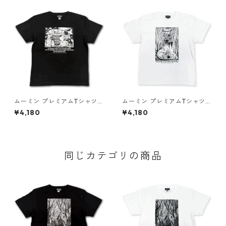
ムーミン プレミアムTシャツ
ムーミン プレミアムTシャツ
思い出 ブラック 海のオーケス
夏祭り ホワイト スナフキン&
¥4,180
¥4,180
トラ号 80th 小説TEE MOOMI
リトルミイ 80th 小説TEE MO
N グッズ
OMIN グッズ
同じカテゴリの商品