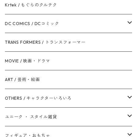
ボバ・フェット / マンダロリアン
アイアンマン
ディズニーヴィランズ
モンスターズ・インク / ユニバーシティ
Krtek / もぐらのクルテク
ジェダイ・オーダー
キャプテン・アメリカ
シンデレラ
カーズ
DC COMICS / DCコミック
銀河帝国 / ダークサイド
マイティ・ソー
美女と野獣
ファインディング・ニモ / ドリー
ジャスティス・リーグ
TRANS FORMERS / トランスフォーマー
反乱同盟軍 / ライトサイド
ハルク
眠れる森の美女
Mr.インクレディブル
バットマン
MOVIE / 映画・ドラマ
スターウォーズ・シリーズ
ブラック・ウィドウ
リトル・マーメイド
アーロと少年
スーパーマン
ART / 芸術・絵画
シークエル・トリロジー
ブラックパンサー
白雪姫
ピクサー
ザ・フラッシュ
OTHERS / キャラクターいろいろ
アンソロジー・シリーズ
キャプテン・マーベル
アラジン
ワンダーウーマン
ザ・マペッツ
ユニーク ・ スタイル雑貨
スターウォーズ・アニメ
ドクター・ストレンジ
塔の上のラプンツェル
ジョーカー
ひつじのショーン
北欧・ヨーロッパ雑貨
フィギュア・おもちゃ